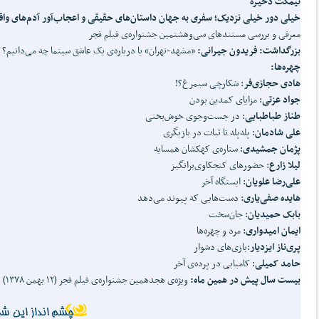
نیمکت ذخیره
خیلی دور خیلی نزدیک؛ سفری به جهان داستان
های حقیقی و اعجاب
آور آدم
های واق
معرفی و بررسی مستندهای سی‌وهشتمین جشنواره‌ی فیلم فجر
بزرگداشت: فریدون جیرانی:
«مشهد-تهران» یا درباره‌ی یک عاشق سینما چه می‌دانیم؟
چهره
ها:
هادی حجازی
فر
: شکارچی سیمرغ؟!
جواد عزتی
: مزایای کمدین بودن
طناز طباطبایی
: در جست‌وجوی خوش‌بختی
علی شادمان
: پله‌پله تا ثبات در بازیگری
پژمان جمشیدی
: ستاره‌ی کهکشان همسایه
لیلا زارع
: حضورهای کنجکاوی‌برانگیز
علی
رضا علویان
: ایستگاه آخر
هایده صفی
یاری
: دست‌هایی که پیوند می‌دهد
بابک حمیدیان
: جان‌سخت
ایمان امیدواری
: مرد و چهره‌ها
پری
ناز ایزدیار
:بازی‌های دشوار
حامد کمیلی
: کامیابی در پرده‌ی آخر
بیست سال پیش در همین ماه:
ویژه‌ی هجدهمین جشنواره‌ی فیلم فجر (۱۲ بهمن ۱۳۷۸)