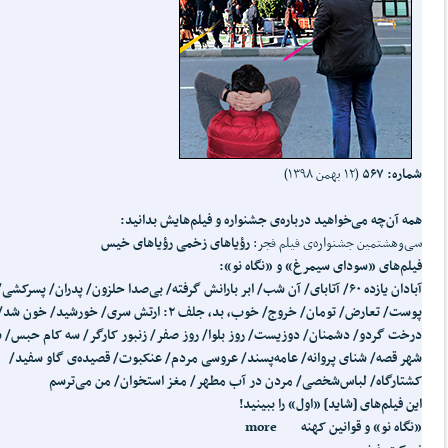
شماره: ۵۶۷
(۱۲ بهمن ۱۳۹۸)
همه آن‌چه می‌خواهید درباره‌ی جشنواره و فیلم‌هایش بدانید
:
سی‌وهشتمین جشنواره‌ی فیلم فجر:
رؤیاهای زخمی رؤیاهای خیس
فیلم‌های «سودای سیمرغ» و «نگاه نو»:
آبادان یازده ۶۰/ آتابای/ آن شب/ ابر بارانش گرفته/ بی
صدا حلزون/ پدران/ پسرکشی/
پوست/ تعارض/ تومان/ خروج/ خوب، بد، جلف ۲: ارتش سری/ خورشید/ خون شد
درخت گردو/ دشمنان/ دوزیست/ روز بلوا/ روز صفر/ زنبور کارگر/ سه کام حبس/ س
شهر قصه/ شنای پروانه/ عامه
پسند/ عروسی مردم/ عنکبوت/ قصیده‌ی گاو سفید/
کشتارگاه/ لباس
شخصی/ مردن در آب مطهر/ مغز استخوان/ من می
ترسم
این فیلم
های [شاید] «اول» را ببینید!
«نگاه نو» و قوانین کهنه more