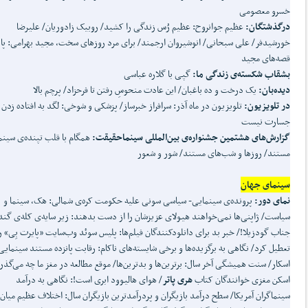
خسرو معصومی
درگذشتگان:
عظیم جوانروح: عظیم رُس زندگی را کشید/ روبیک زادوریان/ علیرضا
خورشیدفر/ علی سبحانی/ انوشیروان ارجمند/ برای مرد روزهای سخت، مجید بهرامی: پای
قصه‌های مجید
بشقاب شکسته‌ی زندگی ما:
گپی با گلاره عباسی
دیده
بان:
یک درخت و ده باغبان/ این عادت منحوسِ رفتن تا فرحزاد/ پرچم بالا
در تلویزیون:
تلویزیون در ماه آذر: سرافراز خبرساز/ پزشکی و شوخی: لگد به افتاده زدن 
جسارت نیست
گزارش
های هشتمین جشنواره‌ی بین
المللی سینماحقیقت:
همگام با قلب تپنده‌ی سین
مستند/ روزها و شب‌های مستند/ شور و شعور
سینمای جهان
نمای دور:
پرونده‌ی سینمایی- سیاسی سونی علیه حکومت کره‌ی شمالی: هک، سینما و
سیاست/ ژاپنی‌ها نمی‌خواهند هیولای عزیزشان را از دست بدهند: زیر سایه‌ی کله‌ی گند
جناب گودزیلا!/ خبر بد برای دانلودکنندگان فیلم‌ها: پلیس سوئد وب‌سایت «پایرت بِی» ر
تعطیل کرد/ نگاهی به برگزیده‌ها و برخی شایسته‌های ناکام: رقابت پانزده مستند سینمایی
اسکار/ سنت همیشگی آخر سال: برترین‌ها و بدترین‌ها/ موقع مطالعه در مغز ما چه می‌گذر
اسکن مغزی خوانندگان کتاب
هری پاتر
/ هوای هالیوود ابری است!: نگاهی به درآمد
سینماگران آمریکا/ سطح درآمد بازیگران و پردرآمدترین بازیگران سال: اختلاف عظیم میان