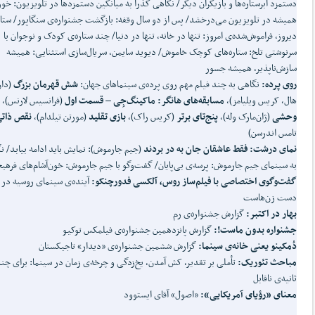
دستمزد ابرستاره‌ها و بازیگران دیگر/ نگاهی گذرا به میانگین دستمزدها در تلویزیون: خو
همیشه در تلویزیون می‌درخشد/ پس از دو سال وقفه: بازگشت جشنواره‌ی سنگاپور/ ستار
دیروز، فراموش‌شده‌ی امروز: تنها در خانه، تنها در دنیا/ چند ستاره‌ی کودک و نوجوان با
سرنوشتی تلخ: ستاره‌های کوچک خاموش/ دیوید سایمن، سریال‌سازی استثنایی: همیشه
سازش‌ناپذیر، همیشه جسور
روی پرده:
نگاهی به چند فیلم مهم روی پرده‌ی سینماهای جهان:
شش قهرمان بزرگ
(دا
هال، کریس ویلیامز)،
مسابقه
های هانگر: ماکینگ
جِی
–
قسمت اول
(فرانسیس لارنس)،
وحشی
(ژان‌مارک وله)،
پنج
تای برتر
(کریس راک)،
بازی تقلید
(مورتن تیلدام)،
نقص ذات
تامس اندرسن)
نمای درشت: فقط عاشقان جان به در بردند
(جیم جارموش): نمایش باید ادامه بیابد/ ن
به سینمای جیم جارموش: پرسه‌ی بی‌پایان/ گفت‌وگو با جیم جارموش: خون‌آشام‌های فرهیخ
گفت‌وگوی اختصاصی با فیلم‌ساز روس، آلکسی فدورچنکو:
آینده‌ی سینمای روسیه در
دست زن‌هاست
بهار در اکتبر:
گزارش جشنواره‌ی رم
جشنواره بدون ماست!:
گزارش پانزدهمین جشنواره‌ی فیلمکس توکیو
دُمکینو یعنی خانه‌ی سینما:
گزارش ششمین جشنواره‌ی «دیدار» تاجیکستان
مباحث تئوریک:
تأملی بر تقدیر، کش آمدن، یخ‌زدگی و چرخه‌ی زمان در سینما: برای چن
ثانیه‌ی ناقابل
معنای «رؤیای آمریکایی»:
«اصول» آقای ایستوود