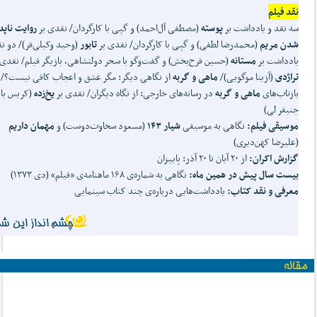
نقد فیلم
سه نقد و یادداشت بر
پوسته
(مصطفی آل‌احمد) و گپی با کارگردان/ نقدی بر
روایت ناپد
شدن مریم
(محمدرضا لطفی) و گپی با کارگردان/ نقدی بر
تابور
(وحید وکیلی‌فر)/ دو نق
یادداشت بر
مستانه
(حسین فرح‌بخش) و گفت‌وگو با سحر دولتشاهی، بازیگر فیلم/ نقدی 
تراژدی
(آزیتا موگویی)/
ماهی و گربه
از نگاهی دیگر: مگر عشق و اعجاب کافی نیست؟/
بازتاب‌های
ماهی و گربه
در رسانه‌های خارجی: از نگاه دیگران/ نقدی بر
یخ
زده
(کریس با
جنیفر لی)
موسیقی فیلم:
نگاهی به موسیقی
شیار ۱۴۳
(مسعود سخاوت‌دوست) و
مهمان
داریم
(علیرضا کهن‌دیری)
گزارش اکران:
از ۲۰ آبان تا ۲۰ آذر: پاییزان
بیست سال پیش در همین ماه:
نگاهی به شماره‌ی ۱۶۸ ماهنامه‌ی «فیلم» (دی ۱۳۷۳)
معرفی و نقد کتاب:
یادداشت‌هایی درباره‌ی چند کتاب سینمایی