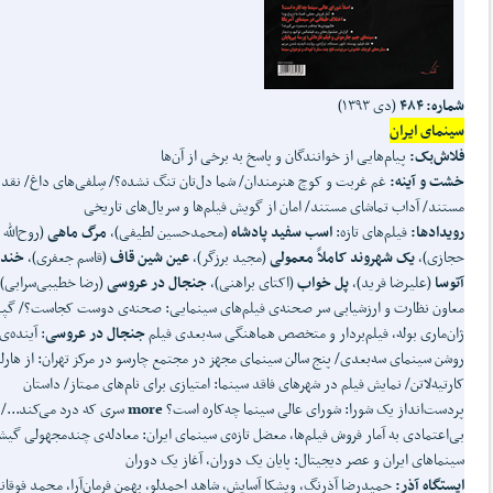
شماره: ۴۸۴
(دی ۱۳۹۳)
سینمای ایران
فلاش
بک:
پیام‌هایی از خوانندگان و پاسخ به برخی از آن‌ها
خشت و آینه:
غم غربت و کوچ هنرمندان/ شما دل‌تان تنگ نشده؟/ سِلفی‌های داغ/ نقد 
مستند/ آداب تماشای مستند/ امان از گویش فیلم‌ها و سریال‌های تاریخی
رویدادها:
فیلم‌های تازه:
اسب سفید پادشاه
(محمدحسین لطیفی)،
مرگ ماهی
(روح‌الله
حجازی)،
یک شهروند کاملاً معمولی
(مجید برزگر)،
عین شین قاف
(قاسم جعفری)،
خنده
آتوسا
(علیرضا فرید)،
پل خواب
(اکتای براهنی)،
جنجال در عروسی
(رضا خطیبی‌سرابی)/
معاون نظارت و ارزشیابی سر صحنه‌ی فیلم‌های سینمایی: صحنه‌ی دوست کجاست؟/ گپی
ژان‌ماری بوله، فیلم‌بردار و متخصص هماهنگی سه‌بعدی فیلم
جنجال در عروسی
: آینده‌ی
روشن سینمای سه‌بعدی/ پنج سالن سینمای مجهز در مجتمع چارسو در مرکز تهران: از هارلم
کارتیه‌لاتن/ نمایش فیلم در شهرهای فاقد سینما: امتیازی برای نام‌های ممتاز/ داستان
پردست‌انداز یک شورا: شورای عالی سینما چه‌کاره است؟
more
سری که درد می‌کند.../
بی‌اعتمادی به آمار فروش فیلم‌ها، معضل تازه‌ی سینمای ایران: معادله‌ی چندمجهولی گیش
سینماهای ایران و عصر دیجیتال: پایان یک دوران، آغاز یک دوران
ایستگاه آذر:
حمیدرضا آذرنگ، ویشکا آسایش، شاهد احمدلو، بهمن فرمان‌آرا، محمد فوقان