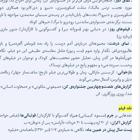
ـ نمای دور:
جنجال‌آفرینی لارس فن‌تریر در جشنواره‌ی کن: زمانی برای اخراج یک نور
مورد عجیب ترنس مالیک/ مثلث اسکورسیزی، دنیرو و دی‌کاپریو: همکاری دوبا
اسکورسیزی و دنیرو؟/ بحث‌های پایان‌ناپذیر در زمینه‌ی سینمای سه‌بعدی: مواجهه با تا
مستند برگزیده‌ی جشنواره‌ی ساندنس: رودررو با مرگ/ خبرهای کوتاه
ـ فیلم‌های روز:
در دنیایی بهتر (سوزانه بیر) و گفت‌وگویی با کارگردان/ جنون ماری 
(برنارد رز)
ـ
نمای درشت:
مجموعه‌ای درباره‌ی آدم درست را راه بده (توماس آلفردسن) و باز
هالیوودی‌اش بگذار وارد شوم (مت ریوز) شامل مقایسه‌ی تطبیقی این دو فیلم، نگاه
خون‌آشام‌ها در گذر زمان، تحلیل حضور شخصیت‌های کودک و نوجوان در فیلم‌های گو
وحشت، سیزده شیء و مفهوم رایج در فیلم‌های ترسناک
بازخوانی:
کریستین مارکلی، زمان و طولانی‌ترین فیلم تاریخ: ساعت‌ساز جهان/ زباله‌ش
دیلِن و وابرمن: آشغال سخن می‌گوید
گزارش‌های شصت‌وچهارمین جشنواره‌ی کن:
«سمفونی ملکوتی» بر «سخاوت انسانی» پ
شد/ روزی روزگاری، کن
نقد فیلم
نقدهایی بر
جرم
(مسعود کیمیایی) همراه گفت‌وگو با کارگردان/
فوتبالی‌ها
(عباس خواجه‌
گزارش اکران:
از ۲۰ اردیبهشت تا ۲۰ خرداد: «آرامش» پس از «توفان» ب
یست سال پیش در همین ماه:
نگاهی به شماره‌ی ۱۰۷ (تیر ۱۳۷۰) ماهنامه‌ی «فیلم»