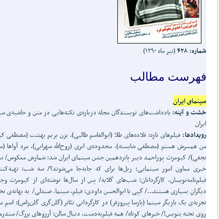
شماره: ۴۲۸
(تیر ماه ۱۳۹۰)
فهرست مطالب
سینمای ایران
خشت و آینه:
یادداشت‌های نویسندگان مجله درباره‌ی نکته‌هایی در متن و حاشیه‌ی س
ایران
رویدادها:
فیلم‌های تازه: قلاده‌های طلا (ابوالقاسم طالبی)، بزن بریم بهشت (مصطفی کی
من همسرش هستم (مصطفی شایسته)، محدوده‌ی ابری (روح‌الله سهرابی)، مرد آواها (م
نجفی)/ کیومرث پوراحمد دبیر پانزدهمین جشن سینمای ایران شد: شمارش معکوس/ 
خبری معاون امور سینمایی: ریل‌‌ها برای که جا‌‌به‌‌جا می‌‌شوند؟/ سه شب: تهیه‌کنن
فیلم‌نامه‌نویسان، کارگردانان؛ شب‌های گلایه/ پس از سال‌ها نوشته‌ای از کیومرث وج
دیگرانِ بسیاری هستند.../ گپی با ابوالحسن داودی: فیلم، سینما، صندلی/ به بهانه‌ی ن
تجربه‌ی یک بازیگر سینما (پارسا پیروزفر) در کارگردانی تئاتر (گلن‌گری گلن‌راس): اسم م
روی تخته بنویس!/ خبرهای کوتاه/ همه فیلم‌به‌دست، دنبال سالن: آرزوهای بزرگ/ سندرم