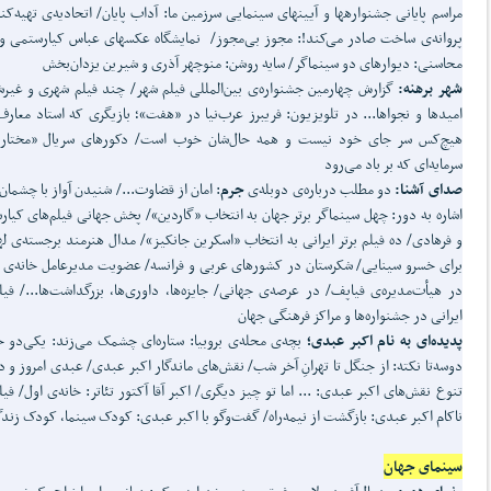
مراسم پایانی جشنوارهها و آیینهای سینمایی سرزمین ما: آداب پایان/ اتحادیه‌ی تهیه‌کن
پروانه‌ی ساخت صادر می‌کند!: مجوز بی‌مجوز/ نمایشگاه عکسهای عباس کیارستمی و م
محاسنی: دیوارهای دو سینماگر/ سایه روشن: منوچهر آذری و شیرین یزدان‌بخش
شهر برهنه:
گزارش چهارمین جشنواره‌ی بین‌المللی فیلم شهر/ چند فیلم شهری و غیر
امیدها و نجواها... در تلویزیون: فریبرز عرب‌نیا در «هفت»؛ بازیگری که استاد معار
هیچ‌کس سر جای خود نیست و همه حال‌شان خوب است/ دکورهای سریال «مختارنا
سرمایه‌ای که بر باد می‌رود
صدای آشنا:
دو مطلب درباره‌ی دوبله‌ی
جرم
: امان از قضاوت.../ شنیدن آواز با چشمان
اشاره به دور: چهل سینماگر برتر جهان به انتخاب «گاردین»/ پخش جهانی فیلم‌های کیا
و فرهادی/ ده فیلم برتر ایرانی به انتخاب «اسکرین جانکیز»/ مدال هنرمند برجسته‌ی ل
برای خسرو سینایی/ شکرستان در کشورهای عربی و فرانسه/ عضویت مدیرعامل خانه‌ی س
در هیأت‌مدیره‌ی فیاپف/ در عرصه‌ی جهانی/ جایزه‌ها، داوری‌ها، بزرگداشت‌ها.../ فیل
ایرانی در جشنواره‌ها و مراکز فرهنگی جهان
پدیده‌ای به نام اکبر عبدی؛
بچه‌ی محله‌ی بروبیا: ستاره‌ای چشمک می‌زند: یکی‌دو خ
دوسه‌تا نکته: از جنگل تا تهرانِ آخر شب/ نقش‌های ماندگار اکبر عبدی/ عبدی امروز و د
تنوع نقش‌های اکبر عبدی: ... اما تو چیز دیگری/ اکبر آقا آکتور تئاتر: خانه‌ی اول/ فیل
ناکام اکبر عبدی: بازگشت از نیمه‌راه/ گفت‌وگو با اکبر عبدی: کودک سینما، کودک زن
سینمای جهان