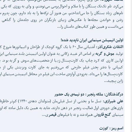
می‌کرد. نام تک‌تک بستگان را با سلام و احوال‌پرسی می‌نوشتم. و وای به روزی که یکی ا
نام‌های زیاد بستگان را جا می‌انداختم. من هنوز آن ترکه‌ها را به یاد دارم، چون پدرم س
رفتن و خواندن مجله‌ها با عکس‌های زیبای بازیگران در روی جلدشان را گناهی 
می‌دانست و همین طور کتاب‌های داستان را...
اولین انیمیشن سینمایی ایران ناپدید شده!
التفات شکری‌آذر:
آشتیانی سال ۶۰ با یک گروه کوچک از طراحان و انیماتورها شروع ک
تولید
موش و گربه
بر اساس اثر عبید زکانی به عنوان اولین انیمیشن بلند سینمایی ایرا
اولین کاری که کرد چاپ یک کارت‌پستال زیبا از شخصیت‌های موش و گربه بود. ب
کمپانی یا دفتر پخش فیلم خارجی که می‌رفتیم به جای کارت ویزیتش یکی از ه
کارت‌پستال‌ها را می‌داد. به‌زودی آوازه‌ی ساخت این فیلم در محافل انیمیشن سینمای ارو
ژاپن پیچید...
درگذشتگان: ملکه رنجبر: دو نیمه‌ی یک حضور
علی شیرازی:
نسل ما و بخشی از نسل قبلی‌مان (متولدان دهه‌ی ۱۳۴۰)
بازی‌های دوره‌ی اول فعالیت رنجبر در ذهن دارند. شاید به همین یک دلیل ساده که او ن
سینمای
گنج قارون
ی همراه شد و نه با فیلم‌های
قیصر
ی...
اسم رمز: کوزت