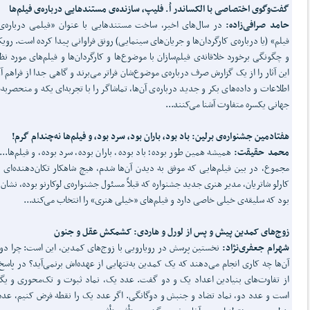
گفت‌وگوی اختصاصی با الکساندر اُ. فلیپ، سازنده‌ی مستندهایی درباره‌ی فیلم‌ها
حامد صرافی‌زاده:
در سال‌های اخیر، ساخت مستندهایی با عنوان «فیلمی درباره‌
فیلم» (یا درباره‌ی کارگردان‌ها و جریان‌های سینمایی) رونق فراوانی پیدا کرده است. رویک
و چگونگی برخورد خلاقانه‌ی فیلم‌سازان با موضوع‌ها و کارگردان‌ها و فیلم‌های مورد نظ
این آثار را از یک گزارش صرف درباره‌ی موضوع‌شان فراتر می‌برند و گاهی جدا از فراهم آ
اطلاعات و داده‌های بکر و جدید درباره‌ی آن‌ها، تماشاگر را با تجربه‌ای یکه و منحصربه‌ف
جهانی یکسره متفاوت آشنا می‌کنند...
هفتادمین جشنواره‌ی برلین: باد بود، باران بود، سرد بود، و فیلم‌ها نه‌چندام گرم!
محمد حقیقت:
همیشه همین طور بوده؛ باد بوده، باران بوده، سرد بوده، و فیلم‌ها...
مجموع، در بین فیلم‌هایی که موفق به دیدن آن‌ها شدم، هیچ شاهکار تکان‌دهنده‌ای ن
کارلو شاتریان، مدیر هنری جدید جشنواره که قبلاً مسئول جشنواره‌ی لوکارنو بوده، نشان 
بود که سلیقه‌ی خیلی خاصی دارد و فیلم‌های «خیلی هنری» را انتخاب می‌کند...
زوج‌های کمدین پیش و پس از لورل و هاردی: کشمکش عقل و جنون
شهرام جعفری‌نژاد:
نخستین پرسش در رویارویی با زوج‌های کمدین، این است: چرا دو 
آن‌ها چه کاری انجام می‌دهند که یک کمدین به‌تنهایی از عهده‌اش برنمی‌آید؟ در پاسخ 
از تفاوت‌های بنیادین اعداد یک و دو گفت. عدد یک، نماد ثبوت و تک‌محوری و یگ
است و عدد دو، نماد تضاد و جنبش و دوگانگی. اگر عدد یک را نقطه فرض کنیم، عدد