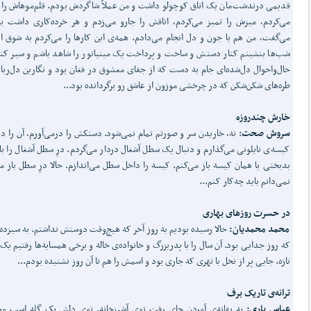
قدیمی درندشت‌مان یک اتاق کوچولو داشت و من عملاً شاگردش بودم. قلم‌موهاش را 
می‌کردم، میزش را تمیز می‌کردم، اتاقش را جارو می‌زدم و هر خرده‌کاری داشت ب
می‌گفت، من هم با جون و دل انجام می‌دادم. همه‌ی این کارها را می‌کردم به شوق ای
شب‌ها بنشینم کنار دستش و ساخت و پرداخت یک مینیاتور را شاهد باشم و سیر کن
حال‌واحوال دل‌شده‌ای جام به دست که از جفای معشوق در فغان بود و نگارین دل‌ربای
طره‌های شکن‌شکن که در چرخشی موزون از عاشق رو برگردانده بود...
خارش چندروزه
سروش صحت
: نه، خاریدن سر و صورتم تمام نمی‌شود. دستکش را درمی‌آورم، آن را د
کیسه‌ی نایلونی می‌گذارم و دنبال یک سطل آشغال دردار می‌گردم. درِ سطل آشغال را با 
بدبختی با همان کیسه باز می‌کنم. کیسه را داخل سطل می‌اندازم. حالا درِ سطل باز ما
نمی‌دانم باید چه‌کار کنم...
در حسرت روزهای بهاری
محمد محمدیان:
حالا رسیده بودیم به روز آخر که هیچ‌وقت دوستش نداشتم. به سیزده‌ب
که روز جدایی بود. آن سال را با پدربزرگ و خانواده‌ی خاله و برخی همسایه‌ها رفتیم یک
تازه. جایی پر از نخل با نهری که جاری بود و اسمش را هم تا آن روز نشنیده بودم...
ترانه‌ی تاریک برف
عباس یاری:
به بهانه‌ی آوردن چای رفت توی آشپزخانه. توی دلش یک گله اسب 