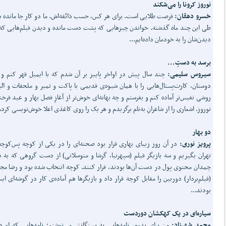
نوروز کرونا را می‌شکند
خسرو دهقان:
فرصت طلایی است. برای هر کس، حسب ذائقه‌اش. ما دو کار جا مانده د
طی این چند ماه گذشته. خواندن چیزهایی که پشت دست مانده و دیدن فیلم‌هایی که
دیدن‌شان را به خودمان داده‌ایم...
برسد به دستِ...
سیروس سلیمی:
چند سال پیش در اواخر پاییز بر آن شدم که با ایمیل قهر کنم و 
دوستان، کارت‌پستال‌هایی را با همان شیوه‌ی قدیمی با پاکت و تمبر و ملحقات و البت
روشی نفیس‌تر آماده کنم و بفرستم و چه بهانه‌ای خوش‌تر از آغازِ فصل بهار و عید فرخن
نوروز. اشعاری را از شاعرانِ به‌نام برگزیدم و هر یک را روی کاغذی اعلا خوش‌نویسی کردم
دو بهار
پرویز نوری:
در آن روز زیبای بهاری قرار بود صحنه‌ای را در یکی از کوچه پس‌کوچه
تهران بگیریم و سه بازیگر فیلم (سپهرنیا، گرشا و متوسلانی) از دست گروهی که به د
چمدان محتوی پول در دست آن‌ها بودند، فرار کنند. کوچه انتخاب شده بود و رضا مج
(فیلم‌بردار) دوربین را مقابل کوچه قرار داد و بازیگرها هم آماده‌ی کار در گوشه‌ای ایس
بودند...
سیاره‌ای در یک کهکشان دوردست
محمد شهرزاد:
من برای پدرم، نامه‌هایی به بستگانش می‌نوشتم؛ نامه‌هایی که او د