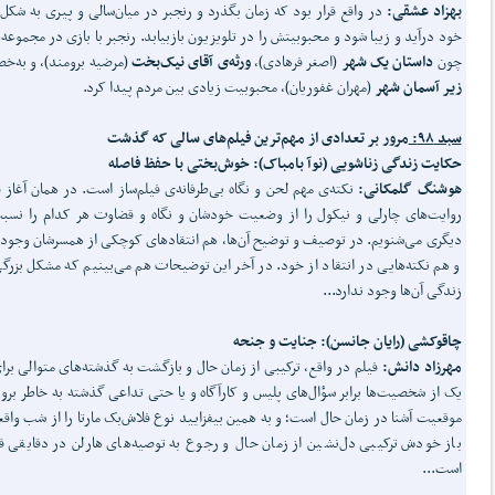
بهزاد عشقی:
در واقع قرار بود که زمان بگذرد و رنجبر در میان‌سالی و پیری به شکل
خود درآید و زیبا شود و محبوبیتش را در تلویزیون بازبیابد. رنجبر با بازی در مجموعه‌
چون
داستان یک شهر
(اصغر فرهادی)،
ورثه‌ی آقای نیک‌بخت
(مرضیه برومند)، و به‌
زیر آسمان شهر
(مهران غفوریان)، محبوبیت زیادی بین مردم پیدا کرد.
سبد ۹۸:
مرور بر تعدادی از مهم‌ترین فیلم‌های سالی که گذشت
حکایت زندگی زناشویی (نوآ بامباک): خوش‌بختی با حفظ فاصله
هوشنگ گلمکانی:
نکته‌ی مهم لحن و نگاه بی‌طرفانه‌ی فیلم‌ساز است. در همان آغاز ف
روایت‌های چارلی و نیکول را از وضعیت خودشان و نگاه و قضاوت هر کدام را نسب
دیگری می‌شنویم. در توصیف و توضیح آن‌ها، هم انتقادهای کوچکی از همسرشان وجود 
و هم نکته‌هایی در انتقاد از خود. در آخر این توضیحات هم می‌بینیم که مشکل بزرگ
زندگی آن‌ها وجود ندارد...
چاقوکشی (رایان جانسن): جنایت و جنحه
مهرزاد دانش:
فیلم در واقع، ترکیبی از زمان حال و بازگشت به گذشته‌های متوالی برا
یک از شخصیت‌ها برابر سؤال‌های پلیس و کارآگاه و یا حتی تداعی گذشته به خاطر برو
موقعیت آشنا در زمان حال است؛ و به همین بیفزایید نوع فلاش‌بک مارتا را از شب واقع
باز خودش ترکیبی دل‌نشین از زمان حال و رجوع به توصیه‌های هارلن در دقایقی قب
است...