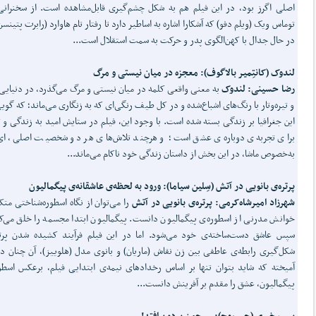
اصلی اگرز بود، در این فیلم هم به شکل چشم‌گیری قابل‌مشاهده است. از سخنرانی
توماس ویک (ویلم دفو) که آشکارا اشاره به اساطیر دارد تا رفتار تام هاوارد (رابرت پتینسن
در حال جدال با کهن‌الگوی پدر و حرکت به سمت استقلال است...
لندوک (کانتِمیر بالاگوف): معجزه در میان نیستی و مرگ
رضا حسینی: لندوک
به معنی واقعی کلمه در میان نیستی و مرگ می‌گذرد، در دنیایی
و تیره‌وتار با رنگ‌های اشباع‌شده و در کل طیف رنگی‌ای که به زنگاری می‌ماند؛ که گوی
این جغرافیا بر زندگی بسته شده است. با وجود این، فیلم در ستایش امید به زندگی و 
برای تجربه‌ی دوباره‌ی عشق است؛ و هرچند تلاش‌‌های هر دو شخصیت اصلی، ای‌
به‌خصوص ماشا، در این بخش از داستان زندگی خود ناکام می‌ماند...
پرتره‌ی بانویی در آتش (سِلین سیاما): ورود به لحظه‌ی عاشقانه‌ی پیگمالیون
شهرزاد امیرشاه‌کرمی:
پرتره‌ی بانویی در آتش
را می‌توان از نگاه اسطوره‌شناختی متک
خوانش مدرنی از اسطوره‌ی پیگمالیون دانست. پیگمالیون ابتدا مجسمه را خلق می‌ک
سپس عاشق دست‌ساخته‌ی خود می‌شود. اما در این فیلم فرآیند کشیده شدن پرتر
شکل‌گیری رابطه‌ی عاطفی بین زن نقاش (ماریان) و بانوی مدل (هلوییز)، آن چنان د
آمیخته که شاید بتوان تنها بر اساس رخدادهای نیمه‌ی ابتدایی فیلم، برعکس اسطو
پیگمالیون، عشق را مقدم بر آفرینش دانست...
بمب خبری (جی روچ): ...چون پرده برافتد!