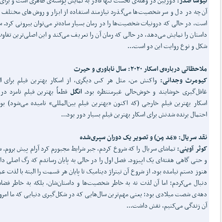
نیوشا صدر:
دوربین در وهله‌ی نخست تنها قادر به نمایش پوسته‌ی ظاهری است و برای 
آن‌چه در دل و سر شخصیت‌ها می‌گذرد نیازمند استفاده از ابزار و روش‌های مختلف 
است، در حالی که درونیات شخصیت‌ها را در رمان بسیار ساده‌تر می‌توان بیرونی کرد. س
داستان را نمایش می‌دهد، در حالی که رمان آن را تعریف می‌کند و این اصلی‌ترین تفاو
شکل و نوع روایت این دو است...
ملاحظاتی درباره‌ی اسکار ۲۰۲۰: سال ناباوری و حیرت
کیومرث وجدانی:
واکنش من، مثل هر کس دیگری، از اسکار بهترین فیلم برای
ا
غافل‌گیری خوشایند و خوش‌حالی غیرمنتظره بود.
انگل
قطعاً بهترین فیلم نامزد در
اسکار بهترین فیلم خارجی (که اکنون «بهترین فیلم بین‌المللی» نامیده می‌شود) بود
احتمال برنده شدنش برای اسکار بهترین فیلم بسیار دور بود...
نقد سریال: «مَد مِن) و تصویر یک دوران سپری‌شده
کوثر آوینی:
تماشای سریال را که شروع کردم، جبر شرایط مجبورم کرد آرام پیش بروم. 
و حتی گاهی هفته‌ای یک اپیزود. فصل اول را در حالی به پایان رساندم که رگ اصلی دا
هنوز دستم نیامده بود. از شروع آن تیتراژ دینامیک تا پایان هر قسمت را البته با لذت ع
دنبال می‌کردم؛ اما آن لذت نه به خاطر شخصیت‌ها و داستان‌شان، بلکه به خاطر فضا
دهه‌ی شصت میلادی بود؛ یعنی مهم‌ترین سال‌هایی که در شکل‌گیری دنیایی که ما امرو
آن زندگی می‌کنیم، نقش داشت...