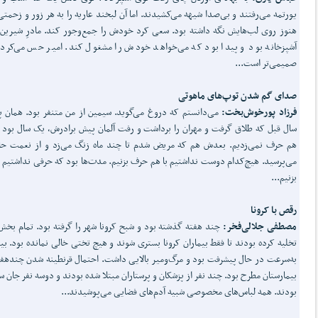
یورتمه می‌رفتند و بی‌صدا شیهه می‌کشیدند. اما آن لبخند عاریه را به هر زور و زحمتی
هنوز روی لب‌هایش نگه داشته بود. سعی کرد خودش را جمع‌وجور کند. مادرِ شیرین
آشپزخانه بود و پیدا بود که می‌خواهد خودش را مشغول کند. امیر حس می‌کرد ب
صمیمی‌تر است...
صدای گم شدن توپ‌های ماهوتی
فرزاد پورخوش‌بخت:
می‌دانستم که دروغ می‌گوید. سیمین از من متنفر بود. همان پا
سال قبل که طلاق گرفت و مهران را برداشت و رفت آلمان پیش برادرش، یک سال بود ک
هم حرف نمی‌زدیم. بعدش هم که مریض شدم تا چند ماه زنگ می‌زد و از نعمت حال
می‌پرسید. هیچ‌کدام دوست نداشتیم با هم حرف بزنیم. مدت‌ها بود که حرفی نداشتیم ب
بزنیم...
رقص با کرونا
مصطفی جلالی‌فخر:
چند هفته گذشته بود و شبح کرونا شهر را گرفته بود. تمام بخش‌ه
تخلیه کرده بودند تا فقط بیماران کرونا بستری شوند و هیچ تختی خالی نمانده بود. بی
به‌سرعت در حال پیشرفت بود و مرگ‌ومیر بالایی داشت. احتمال قرنطینه شدن چندهفت
بیمارستان مطرح بود. چند نفر از پزشکان و پرستاران مبتلا شده بودند و دوسه نفر جان س
بودند. همه لباس‌های مخصوصی شبیه آدم‌های فضایی می‌پوشیدند...