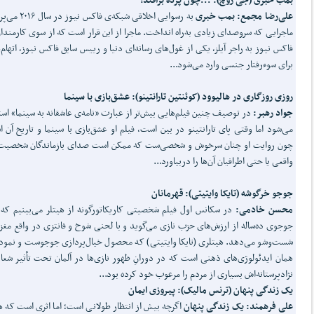
علی‌رضا مجمع: بمب خبری
به رسوایی اخلاقی شبکه‌ی فاکس ن
ماجرایی که سروصدای زیادی به‌راه انداخت. ماجرا از این قرار است که از سوی کارمندا
فاکس نیوز به راجر آیلز، یکی از غول‌های رسانه‌ای دنیا و رییس سابق فاکس نیوز، اتهام‌
برای سوءرفتار جنسی وارد می‌شود...
روزی روزگاری در هالیوود (کوئنتین تارانتینو): عشق‌بازی با سینما
جواد رهبر:
در توصیف چنین فیلم‌هایی بیش‌تر از عبارت «نامه‌ی عاشقانه به سینما» است
می‌شود اما وقتی پای تارانتینو در بین است، فیلم او عشق‌بازی با سینما و تاریخ آن 
چون روایت او چنان سرخوش و شخصی‌ست که ممکن است صدای بازماندگان شخصیت‌
واقعی یا حتی اطرافیان آن‌ها را دربیاورد...
جوجو خرگوشه (تایکا وایتیتی): قهرمانان
محسن خادمی:
در سکانس اول فیلم شخصیتی کاریکاتورگونه از هیتلر می‌بینیم که 
جوجوی ده‌ساله از ارزش‌های حزب نازی می‌گوید و با لحنی شوخ و فانتزی در واقع مغز
شست‌وشو می‌دهد. هیتلری (تایکا وایتیتی) که محصول خیال‌پردازی جوجوست و نمود
همان ایدئولوژی‌های ذهنی است که در دورانِ ظهور نازی‌ها در آلمان تحت تأثیر شعا
نژادپرستانه‌اش بسیاری از مردم را مرعوب خود کرده بود...
یک زندگی پنهان (ترنس مالیک): پیروزی ایمان
علی فرهمند: یک زندگی پنهان
اگرچه بیش از انتظار طولانی است؛ اما اثری است که هر