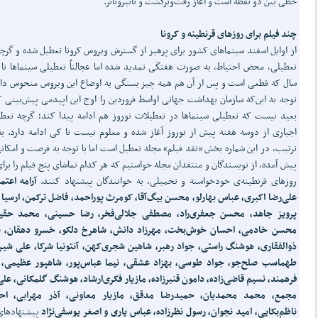
خطی بین دو نقطه است و آغاز رفت‌وبرگشت و تأثیروتأثر.
چند فیلم برای روزهای قرنطینه و کرونا
از اوایل اسفند سینماهای کشور برای پرهیز از گسترش ویروس کرونا تعطیل شده و گرچه
تعطیلی، محض احتیاط، به صورت هفتگی تمدید شده اما عجالتاً تعطیلی سینماها تا پ
سال که قطعی است و پس از آن هم همه چیز بستگی به اوضاع این ویروس منحوس دارد
توجه به این‌که سازمان بهداشت جهانی اواسط فروردین را اوج این اپیدمی پیش‌بینی ک
بعید نیست که تعطیلی سینماها در تعطیلات نوروز هم ادامه پیدا کند؛ گرچه تعط
اجباری از دوسه هفته پیش از نوروز آغاز شده و معلوم نیست تا کی ادامه دارد. به
ترتیب، در این شماره بخش «نقد فیلم» مجله تعطیل است اما با توجه به فرصت و امکان
پیش آمده، از نویسندگان و منتقدان مجله خواستیم که هر کدام تماشای پنج فیلم را برای
روزهای قرنطینه‌ی خودخواسته و تحمیلی، به خوانندگان پیشنهاد کنند.
آرامه اعتم
علی‌رضا اکبری، عباس بهارلو، محسن بیگ‌آقا، کومرث پوراحمد، فاضل ترکمن، ارسیا ت
پرویز جاهد، محسن جعفری‌راد، مصطفی جلالی‌فخر، رضا حسینی، محمد حقی
محسن خادمی، احسان خوش‌بخت، مهرزاد دانش، شاهرخ دلکو، خسرو دهقان، پو
ذوالفقاری، هوشنگ راستی، جواد رهبر، شاهین شجری‌کهن، آنتونیا شرکا، علی شیر
طهماسب صلح‌جو، جواد طوسی، بهزاد عشقی، نیما عباس‌پور، شاهپور عظیمی، 
فرهمند، نسیم قاضی‌زاده، دامون قنبرزاده، مازیار فکری‌ارشاد، هوشنگ گلمکانی، علی
مجمع، محمد محمدیان، حمیدرضا مدقق، مازیار معاونی، آذر مهرابی، اح
ناظم‌بکایی، امید نجوان، رسول نظرزاده، عباس یاری و اصغر یوسفی‌نژاد
پیشنهادهای