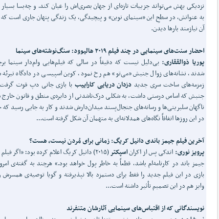
نزدیکی بهش می‌تواند جزییات تازه‌ای از جهان بصری‌اش را عیان کند. و چه‌بسا بسیار 
به عنوانش، در سطحِ این «سینمای نوین» و پیچیدگی، یک زندگی پنهان جاری است که
آن نیازمند بارها دیدن.
احضار سنت‌های سینمایی در چند فیلم ۲۰۱۹ هالیوود: سنگ‌نوشته‌های سینما
پوریا ذوالققاری:
بی‌دلیل نیست که دقیقاً در سالی که فیلم‌هایی وام‌دار سینما بر
شدند، نشانه‌های زوال جنبش «می‌تو» هم رخ نمود، کوین اسپیسی در دادگاه تبرئه 
زمزمه‌های ساخت سری جدید
دزدان دریایی کاراییب
با بازی جانی دپ قوت گرفت.
جنبش که اساس درستی داشت، به شکلی درک‌ناشدنی از دایره‌ی منطق و قانون خارج 
ناگهان سلبریتی‌ها و رسانه‌های جنجال‌پسند میدان‌دارش شدند و کار به جایی رسید که حا
در این روزها اتفاقاً نگاه‌های همدلانه‌ای به متهمان آن شکل گرفته است...
آخرین فیلم جیمز باندی دانیل کریگ: زمانی برای مُردن نیست، هست؟
پرویز نوری:
اندکی پس از اکران
اسپکتر
(۲۰۱۵) دانیل کریگ اعلام کرده بود: «اگر فیلم
جیمز باند در کارنامه‌ام باشد، قطعاً به خاطر پول خواهد بود.» هرچند به گفته‌ی امروز
بازی در این فیلم جدید را فقط برای دستمزد بالا نپذیرفته و گویا توصیه‌ی همسرش 
وایز هم در این تصمیم تأثیر داشته است...
نویسندگانی که از اقتباس‌های سینمایی آثارشان متنفرند