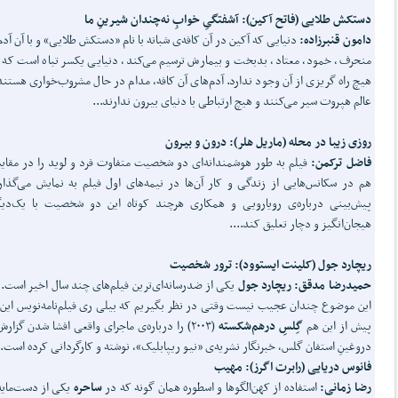
دستکش طلایی (فاتح آکین): آشفتگیِ خوابِ نه‌چندان شیرینِ ما
دامون قنبرزاده:
دنیایی که آکین در آن کافه‌ی شبانه با نام «دستکش طلایی» و با آن آدم
منحرف، خمود، معتاد، بدبخت و بیمارش ترسیم می‌کند، دنیایی یکسر تباه است که ا
هیچ راه گریزی از آن وجود ندارد. آدم‌های آن کافه، مدام در حال مشروب‌خواری هستند
عالم هپروت سیر می‌کنند و هیچ ارتباطی با دنیای بیرون ندارند...
روزی زیبا در محله (ماریل هلر): درون و بیرون
فاضل ترکمن:
فیلم به طور هوشمندانه‌ای دو شخصیت متفاوت فرد و لوید را در مقایس
هم در سکانس‌هایی از زندگی و کار آن‌ها در نیمه‌های اول فیلم به نمایش می‌گذارد
پیش‌بینی درباره‌ی رویارویی و همکاری هرچند کوتاه این دو شخصیت با یک‌دیگ
هیجان‌انگیز و دچار تعلیق کند....
ریچارد جول (کلینت ایستوود): ترور شخصیت
حمیدرضا مدقق: ریچارد جول
یکی از ضدرسانه‌ای‌ترین فیلم‌های چند سال اخیر است. ا
این موضوع چندان عجیب نیست وقتی در نظر بگیریم که بیلی ری فیلم‌نامه‌نویس این 
پیش از این هم
گِلسِ درهم‌شکسته
(۲۰۰۳) را درباره‌ی ماجرای واقعی افشا شدن گزار
دروغینِ استفان گلس، خبرنگار نشریه‌ی «نیو ریپابلیک»، نوشته و کارگردانی کرده است.
فانوس دریایی (رابرت اگرز): مهیب
رضا زمانی:
استفاده از کهن‌الگوها و اسطوره همان گونه که در
ساحره
یکی از دست‌مایه