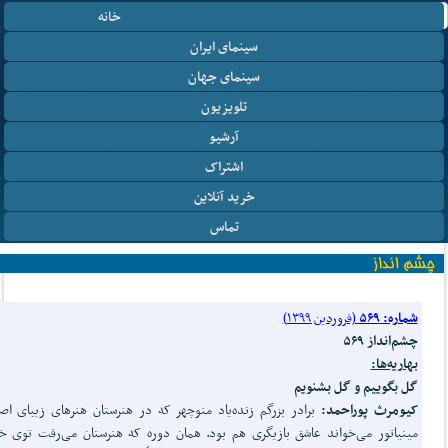
خانه
سینمای ایران
سینمای جهان
تلویزیون
آرشیو
اشتراک
خرید آنلاین
تماس
شماره: ۵۶۹
(فروردین ۱۳۹۹)
چشم‌انداز ۵۶۹
بهاریه‌ها:
گل بگوییم و گل بشنویم
کیومرث پوراحمد:
برادر بزرگم زنده‌یاد منوچهر که در هنرستان هنرهای زیبای اص
مینیاتور می‌خواند عاشق بازیگری هم بود. همان دوره که هنرستان می‌رفت توی خا