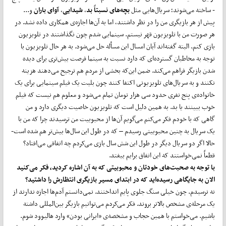
- ساخته می‌شوند؛ سریال‌هایی مثل
بچه
های نسبتاً بد
،
شیدایی
،
آوای باران
و...
پیش از هر بازیگری من را در نظر داشتند، اما به آن‌ها اجازه‌ی همکاری داده نشد. در
هر صورت من با تلویزیون قهر نیستم. سینمایی شدم چون نگذاشتند در تلویزیون
بازی کنم. البته گفته‌اند آبان امسال این مسأله حل می‌شود. به هر حال تلویزیون با
توجه به مخاطبان گسترده‌ای که دارد نسبت به سینما فرصت بیش‌تری برای دیده
شدن بازیگر فراهم می‌کند. ضمن این‌که بخشی از مردم هم ترجیح می‌دهند هزینه
نکنند و به سریال‌های تلویزیونی اکتفا کنند چون بلیت یک فیلم سینمایی برای یک
خانواده‌ی پنج نفری حدود سی هزار تومان تمام می‌شود و معلوم هم نیست که فیلم
خوب ببینند یا بد. به همین دلیل است که تلویزیون خاصیت دیگری دارد و من
گاهی که با خودم فکر می‌کنم می‌گویم آن‌ها از محبوبیت من ترسیدند چرا که من با
یک سریال به چنین محبوبیتی رسیدم – که در طول این سال‌ها بیش‌تر هم شده است-
حالا اگر دو سریال دیگر در طول این شش سال بازی می‌کردم چه اتفاقی می‌افتاد؟
قطعاً نمی‌خواستند که این اتفاق برایم بیفتد.
با توجه به صحبت
های خودتان و محبوبیتی که به آن اشاره کردید، فکر می
کنید
الان به جایگاهی رسیده
اید که در ابتدای مسیر بازیگری انتظارش را داشتید؟
نه نرسیدم. چون خیلی سنگ جلوی پایم انداختند. نمی‌دانستم آدم‌ها اجازه ندارند از
یک مرحله‌ی مشخص بالاتر بروند. فکر می‌کردم می‌توانیم بازیگر بین‌المللی داشته
باشیم. می‌خواستم با همین حجاب و مشخصه‌ی «ایرانی بودن» وارد هالیوود شوم.