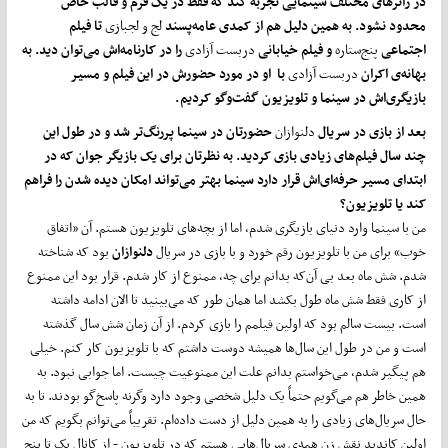
در ژانرهای مختلف سینمایی تجربه کند که فقط در یک فرم و قالب خاص
محدود نشود. به همین دلیل هم از کمدی عامه
پسند
لج و لجبازی
تا فیلم
اجتماعی
پنج‌ستاره
و فیلم خیابانی
دربست آزادی
را در کارنامه
اش می
توان دید. به
بهانه
ی اکران
دربست آزادی
با او در مورد حضورش در این فیلم و مسیر
بازیگری
اش در سینما و تلویزیون گفت
وگو کردیم.
بعد از بازی در سریال
دلنوازان
حضورتان در سینما پررنگ
تر شد و در طول این
چند سال فیلم
های زیادی بازی کردید. به نظرتان برای یک بازیگر جوان که در
ابتدای مسیر حرفه
ای
اش قرار دارد سینما بهتر می
تواند امکان دیده شدن را فراهم
کند یا تلویزیون؟
من با سینما وارد دنیای بازیگری شدم، اما از بچه‌های تلویزیون هستم. آن «اتفاق
خوب» برای من با تلویزیون رقم خورد و با بازی در سریال
دلنوازان
بود که شناخته
شدم. شش ماه بعد بی آن‌که بدانم برای چه، ممنوع از کار شدم. قرار بود این ممنوع
از کاری فقط شش ماه طول بکشد اما همان طور که می‌بینید تا الان ادامه داشته
است. بیست سالم بود که اولین فیلمم را بازی کردم. از آن زمان شش سال گذشته
است و من در طول این سال‌ها همیشه دوست داشتم که با تلویزیون کار کنم. خیلی
هم پیگیر شدم، می‌خواستم بدانم علت این ممنوعیت چیست. اما جوابی نبود. به
همین خاطر هم می‌گویم حتماً یک دلیل شخصی وجود دارد وگرنه پاسخ‌گو بودند. تا به
حال سریال‌های زیادی را به همین دلیل از دست داده‌ام. تقریباً می‌توانم بگویم که من
اولین کاندید نقش زن همه‌ی سریال‌هایی هستم که در تلویزیون - از کانال یک تا پنج