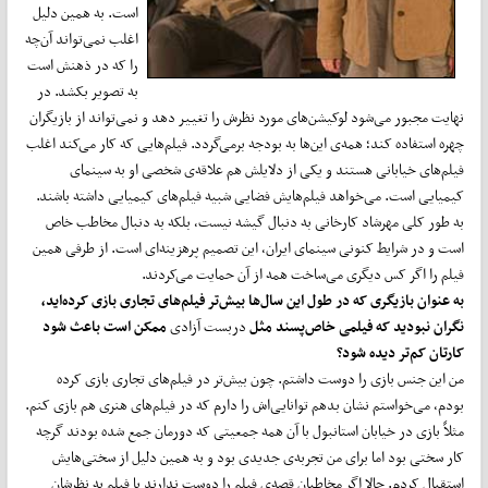
است. به همین دلیل
اغلب نمی‌تواند آن‌چه
را که در ذهنش است
به تصویر بکشد. در
نهایت مجبور می‌شود لوکیشن‌های مورد نظرش را تغییر دهد و نمی‌تواند از بازیگران
چهره استفاده کند؛ همه‌ی این‌ها به بودجه برمی‌گردد. فیلم‌هایی که کار می‌کند اغلب
فیلم‌های خیابانی هستند و یکی از دلایلش هم علاقه‌ی شخصی او به سینمای
کیمیایی است. می‌خواهد فیلم‌هایش فضایی شبیه فیلم‌های کیمیایی داشته باشند.
به طور کلی مهرشاد کارخانی به دنبال گیشه نیست، بلکه به دنبال مخاطب خاص
است و در شرایط کنونی سینمای ایران، این تصمیم پرهزینه‌ای است. از طرفی همین
فیلم را اگر کس دیگری می‌ساخت همه از آن حمایت می‌کردند.
به عنوان بازیگری که در طول این سال
ها بیش
تر فیلم
های تجاری بازی کرده
اید،
نگران نبودید که فیلمی خاص
پسند مثل
دربست آزادی
ممکن است باعث شود
کارتان کم
تر دیده شود؟
من این جنس بازی را دوست داشتم. چون بیش‌تر در فیلم‌های تجاری بازی کرده
بودم، می‌خواستم نشان بدهم توانایی‌اش را دارم که در فیلم‌های هنری هم بازی کنم.
مثلاً بازی در خیابان استانبول با آن همه جمعیتی که دورمان جمع شده بودند گرچه
کار سختی بود اما برای من تجربه‌ی جدیدی بود و به همین دلیل از سختی‌هایش
استقبال کردم. حالا اگر مخاطبان قصه‌ی فیلم را دوست ندارند یا فیلم به نظرشان