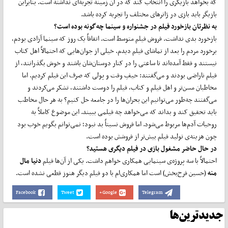
که بخواهد بازیگری را انتخاب کند که در آن زمینه تجربه‌ای نداشته است. بنابراین
بازیگر باید بازی در ژانرهای مختلف را تجربه کرده باشد.
به نظرتان بازخورد فیلم در جشنواره و سینما چه
گونه بوده است؟
بازخورد بدی نداشت. فروش فیلم متوسط است. اتفاقاً یک روز که سینما آزادی بودم،
برخورد مردم را بعد از تماشای فیلم دیدم. خیلی از جوان‌هایی که احتمالاً اهل کتاب
نیستند و فقط آمده‌اند تا ساعتی را در کنار دوستان‌شان باشند و خوش بگذرانند، از
فیلم ناراضی بودند و می‌گفتند: حیفِ وقت و پولی که صرف این فیلم کردیم. اما
مخاطبان مسن‌تر و اهل فیلم و کتاب، فیلم را دوست داشتند، تشکر می‌کردند و
می‌گفتند چه‌طور می‌توانیم این بحران‌ها را در جامعه حل کنیم؟ به هر حال مخاطب
باید تحقیق کند و بداند که می‌خواهد چه فیلمی ببیند. این موضوع کاملاً به
روحیات آدم‌ها مربوط می‌شود. اما فروش نسبتاً بد نبود؛ نمی‌توانم بگویم خوب بود
چون هزینه‌ی تولید فیلم بیش‌تر از فروشش بوده است.
در حال حاضر مشغول بازی در فیلم دیگری هستید؟
احتمالاً با سه پروژه‌ی سینمایی همکاری خواهم داشت. یکی از آن‌ها فیلم
دنیا مال
منه
(حسین فرح‌بخش) است اما همکاری‌ام با دو فیلم دیگر هنوز قطعی نشده است.
Facebook
Tweet
Google+
Telegram
جدیدترین‌ها