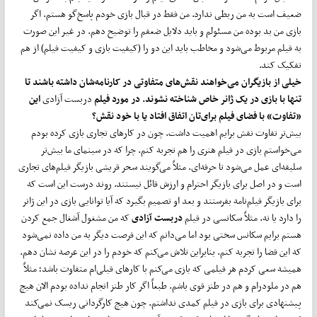
ضعیف است به من ربطی ندارد. من فقط در قبال بازی خودم پاسخ‌گو هستم. اگر
بازی من بد بوده من مسئولم و باید دلایل ضعفم را توضیح دهم. در غیر این صورت
به فیلم مربوط می‌شود و مخاطب باید این دو را (کیفیت بازی و کیفیت فیلم) از هم
تفکیک کند.
خیلی از بازیگران می
خواهند نقش
های متفاوتی در کارنامه
شان داشته باشند تا
تنها با بازی در یک ژانر خاص شناخته نشوند. در مورد فیلم
دربست آزادی
این
«تفاوت» با فضای فیلم برای
تان اتفاق افتاد یا با خود نقش؟
بیش‌تر تفاوت نقش برایم اهمیت داشت. چون در کارهای تجاری بازی کرده بودم
می‌خواستم بازی در فیلم هنری را هم تجربه کنم. چرا که در سینمای ما بیش‌تر
سلیقه‌ای عمل می‌شود تا حرفه‌ای. مثلاً می‌گویند سحر قریشی بازیگر فیلم‌های تجاری
است و در اصل برای بازیگر احترام و ارزش قائل نیستند. روند درست این است که
برای بازیگر فیلم‌نامه بفرستند و بعد او تصمیم بگیرد که آیا توانایی بازی در این ژانر
را دارد یا نه. مثلاً سکانسی در فیلم
دربست آزادی
که من مشغول آشغال جمع کردن
هستم برایم سکانس سختی بود اما می‌دانم که این فرصت دیگر به من داده نمی‌شود
که این فضا را تجربه کنم. بنابراین تلاش می‌کنم که خودم را در این عرصه نشان دهم.
همیشه سعی کردم هر فیلمی که بازی می‌کنم با کارهای قبلی‌ام متفاوت باشد؛ مثلاً
هم در ملودرام و هم در طنز قوی باشم. طبعاً اگر کار طنز انجام نداده بودم الان هیچ
پیشنهادی برای بازی در فیلم کمدی نداشتم. چون هیچ کارگردانی ریسک نمی‌کند