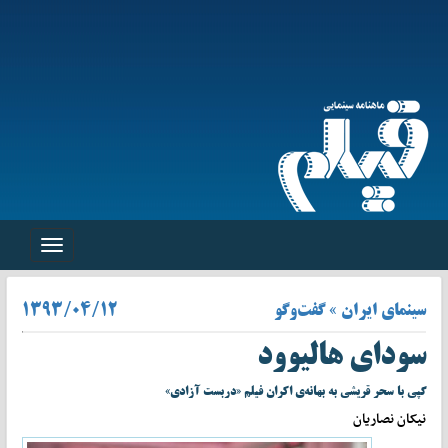
Toggle
navigation
سینمای ایران » گفت‌وگو
۱۳۹۳/۰۴/۱۲
سودای هالیوود
گپی با سحر قریشی به بهانه‌ی اکران فیلم «دربست آزادی»
نیکان نصاریان