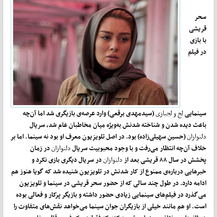
سحر
قریشی
با بازی
در فیلم
سینمایی
لج و لجبازی
(سیدمهدی برقعی) وارد عرصه
ی بازیگری شد اما آن
چه
باعث دیده شدن و شناخته شدنش به
ویژه میان مخاطبان عام شد، سریال
دلنوازان
(حسین سهیلی
زاده) بود. در اصل تلویزیون معرف او بود نه سینما. اما بر
خلاف آن
چه انتظار می
رفت و با وجود محبوبیت سریال
دلنوازان
در زمان
پخشش در سال ۸۸ قریشی بعد از
دلنوازان
در سریال دیگری بازی نکرد و
خبرهایی درباره
ی ممنوع از کار شدنش در تلویزیون شنیده شد که گویا هنوز هم
ادامه دارد. در طول چند سالی که از حضور سحر قریشی در سینما و تلویزیون
می
گذرد در فیلم
های سینمایی زیادی حضور داشته و بازیگر پرکار و فعالی بوده
است. او هم مانند خیلی از بازیگران جوان سینما می
خواهد نقش
های متفاوت را