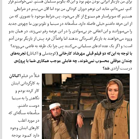
برای من بازیگر ایرانی بودن مهم بود و این‌که بگویم مسلمان هستم. نمی‌خواستم فرار
کنم. نمی‌دانم، شاید این توهم دوران کودکی من بود اما الان می‌بینم در شرایطی
هستیم که سوپراستار هم ممنوع از کار می‌شود، پس شرایط موجود با تصوری که من
از این حرفه داشتم خیلی فاصله دارد. متأسفانه در سینما و تلویزیون ما چهره‌ی جدید
را می‌سوزانند و این اتفاقی جز بی‌سوادی را در این عرصه رقم نمی‌زند. در همان بدو
ورود می‌خواهند به بازیگر افسردگی بدهند اما واقعاً آن فرد پیش از بازیگر بودن آدم
است؛ و اگر یک عده ادعای مسلمانی می‌‌کنند پس چرا یک طرفه به قاضی می‌روند؟
با توجه به این
که دو فیلم قبلی مهرشاد کارخانی (
کوچه‌ملی
و
اکباتان
) تجربه
های
چندان موفقی محسوب نمی
شوند، چه عاملی موجب همکاری شما با پروژه
ی
دربست آزادی
شد؟
قبلاً در فیلم
اکباتان
به کارگردانی ایشان
کار کرده بودم و
نگاهش را به سینما
دوست داشتم.
متأسفانه مسأله‌ای که
در مورد اغلب
کارهای ایشان وجود
دارد کمبود بودجه