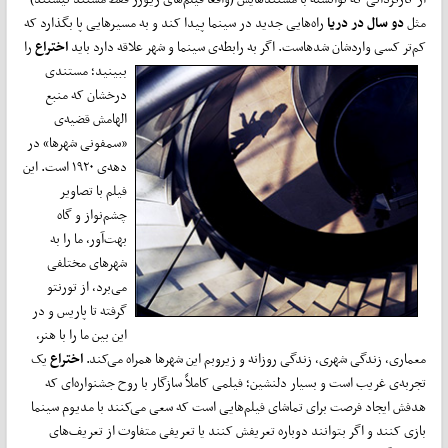
مثل
دو سال در دریا
راه‌هایی جدید در سینما پیدا کند و به مسیرهایی پا بگذارد که
کم‌تر کسی واردشان شدهاست. اگر به رابطه‌ی سینما و شهر علاقه دارد باید
اختراع
را
ببینید؛
مستندی
درخشان که منبع
الهامش قضیه‌ی
«سمفونی شهرها» در
دهه‌ی ۱۹۲۰ است. این
فیلم با تصاویر
چشم‌نواز و گاه
بهت‌آور، ما را به
شهرهای مختلفی
می‌برد، از تورنتو
گرفته تا پاریس و در
این بین ما را با هنر،
معماری، زندگی شهری، زندگی روزانه و زیروبم این شهرها همراه می‌کند.
اختراع
یک
تجربه‌ی غریب است و بسیار دلنشین؛ فیلمی کاملاً سازگار با روح جشنواره‌ای که
هدفش ایجاد فرصت برای تماشای فیلم‌هایی است که سعی می‌کنند با مدیوم سینما
بازی کنند و اگر بتوانند دوباره تعریفش کنند یا تعریفی متفاوت از تعریف‌های