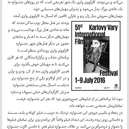
می‌کند و می‌نوشد. کارلووی واری یک شهر تفریحی است که در روزهای جشنواره به
یک خانه‌ی بزرگ بدل می‌شود و پذیرای مهمان‌های سینمایی خود.
مهمان‌های معروفی مثل ژان رنو و چارلی کافمن که امسال به کارلووی واری آمده
بودند در هتل مجلل پوپ ساکن شدند که
شانه به شانه‌ی هتل بزرگ بوداپست می‌زند و
مهمان‌های دیگر بسته به اعتبار و سابقه‌ی
حضور در دیگر هتل‌های شهر. جشنواره
کارلووی واری رویدادی منظم است با
برنامه‌ای جذاب و برگزارکنندگانی که هر کاری
می‌کنند تا به مهمانان خوش بگذرد. برای
همین کارلووی واری بعد از کن، ونیز و برلین
و در کنار لوکارنو یکی از پنج جشنواره برتر
دنیاست. امسال بخش مسابقه‌ی جشنواره
میزبان کارگردان‌های خیلی معروف و ستاره
نبود اما برنامه‌اش پر از فیلم‌های جمع‌وجوری بود که بجز این جشنواره، فرصت
تماشای‌شان به‌سختی دست خواهد داد.
در پنجاه و یکمین دوره‌ی این جشنواره، نزدیک به دویست فیلم کوتاه و بلند، مستند
و داستانی روی پرده رفتند. این تعداد فیلم واقعاً کار برنامه‌ریزی برای تماشای فیلم‌ها
را دشوار و دردسرآفرین می‌کند. بر خلاف جشنواره فیلم فجر، با داشتن کارت جشنواره