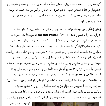
گرجستان را می‌دهد. فیلم درباره اثرهای جنگ بر آدم‌های معمولی است با قاب‌هایی
چشم‌نواز و خط داستانی بدون افت‌وخیزی که شما را درگیر می‌کند. فیلم که برنده
جایزه بهترین فیلم بخش رقابتی «شرقِ غرب» شد شانس بسیاری برای حضور در
جشنواره فجر دارد!
زمان زندگی من نیست
برنده جایزه بهترین فیلم رقابت اصلی جشنواره شد و
کارگردانش را با فیلم رادیکال «Biblioteka Paskal» (۲۰۱۰) می‌شناختم، تجربه‌ی
جدید این فیلم‌ساز باز هم فیلمی رادیکال است که شاید بشود این طور توصیفش
کرد: یک فیلم خانوادگی به سبک علیرضا داودنژاد که بسیار استادانه‌تر و ماهرانه‌تر
طراحی شده است. البته منبع الهام هایدو، جان کاساوتیس بوده و فیلمش هم پر است
از می‌گساری و دیالوگ‌های طولانی که در خلال آن‌ها به درکی عمیق از پوچی و
سرگشتی زوج‌های فیلم می‌رسی و با پایان فیلم حیرت می‌کنی که چه‌طور صد دقیقه
فیلمی را دنبال کردی که تقریباً از هر خط داستانی و افت و خیز درام خالی بوده
است.
ایالات متحده‌ِی عشق
که در برلین نمایش داشت و برنده جایزه بهترین
فیلم‌نامه شده بود، شبیه این است که به تماشای تابلوهایی از لوسین فروید بنشینی؛
سوژه‌های فیلم‌نامه‌نویس هم چهار زن بودند که انگار از روی کاناپه‌ی معروف
زیگموند فروید بلند شده باشند. این فیلم فرویدی با وجود وسواس کارگردانش در
قاب‌پردازی به لطف طنز بسیار نامحسوسش و ظرافتی که در طراحی چهار زن اصلی
فیلم، از چهار
نسل