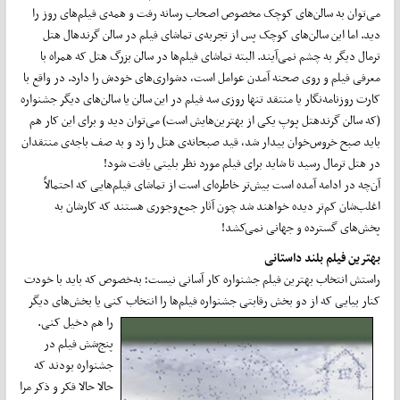
می‌توان به سالن‌های کوچک مخصوص اصحاب رسانه رفت و همه‌ی فیلم‌های روز را
دید. اما این سالن‌های کوچک پس از تجربه‌ی تماشای فیلم در سالن گرندهال هتل
ترمال دیگر به چشم نمی‌آیند. البته تماشای فیلم‌ها در سالن بزرگ هتل که همراه با
معرفی فیلم و روی صحنه آمدن عوامل است، دشواری‌های خودش را دارد. در واقع با
کارت روزنامه‌نگار یا منتقد تنها روزی سه فیلم در این سالن یا سالن‌های دیگر جشنواره
(که سالن گرندهتل پوپ یکی از بهترین‌هایش است) می‌توان دید و برای این کار هم
باید صبح خروس‌خوان بیدار شد، قید صبحانه‌ی هتل را زد و به صف باجه‌ی منتقدان
در هتل ترمال رسید تا شاید برای فیلم مورد نظر بلیتی یافت شود!
آن‌چه در ادامه آمده است بیش‌تر خاطره‌ای است از تماشای فیلم‌هایی که احتمالاً
اغلب‌شان کم‌تر دیده خواهند شد چون آثار جمع‌وجوری هستند که کارشان به
پخش‌های گسترده و جهانی نمی‌کشد!
بهترین فیلم بلند داستانی
راستش انتخاب بهترین فیلم جشنواره کار آسانی نیست؛ به‌خصوص که باید با خودت
کنار بیایی که از دو بخش رقابتی جشنواره
فیلم‌ها را انتخاب کنی یا بخش‌های دیگر
را هم دخیل کنی.
پنج‌شش فیلم در
جشنواره بودند که
حالا حالا فکر و ذکر مرا