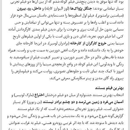
بود که تنها موفق به دیدن پنج‌شش فیلم کوتاه شدم که از بین آن‌ها دو فیلم تجربی
بسیار تماشایی بودند؛
جنگل پژواک‌ها
(لوز الیوارز کاپله) و
داخل، رو، بیرون
(سباستین برامشوبر). فیلم اول اسطوره‌ها را دست‌مایه‌ی داستان مینی‌مال خود قرار
داده است و اغلب راه‌ها را بر تفسیرش بسته و تنها می‌توانی از تماشایش و حس
معمایی بدون حل آن لذت ببری و خودت را برای دیدن فیلم بعدی کارگردانش آماده
کنی. اما فیلم دوم، تجربه‌، ادای دین و بازی است با یکی از اولین فیلم‌های تاریخ
سینما یعنی
خروج کارگران از کارخانه
(برادران لومیر). در این‌جا کارخانه جای
خودش را به یک دانشکده داده و حرکت افقی دوربین به سمت چپ و راست، همراه
شده با قاب‌های دائم در حال تغییر دوربین، و تغییر کیفیت فیلم از سیاه‌وسفید به
رنگی تا ویدئویی! این فیلم کوتاه در واقع تاریخچه‌ی سینما را از روزهای پیدایش تا
امروز با کمک چند نمای ثابت و جلوه‌های تصویری، روایت می‌کند و فیلم‌سازش را
پیروی راه گای مدین و پیتر سکارسکی معرفی می‌کند.
بهترین فیلم مستند
انتخاب بهترین مستند جشنواره از میان دو فیلم درخشان
اختراع
(مارک لوییس) و
آسمان می‌غرد و زمین می‌ترسد و دو چشم برادر نیستند
(بن ریورز) کار بسیار
دشواری است. فیلم ریورز تجربه‌ای منحصربه‌فرد است که از یک فیلم مستند
گزارش‌گونه شروع می‌شود و به یک مدیتیشن در باب هستی و زندگی بدل می‌شود و
باید دیدش تا متوجه شد که با چه اثر غریبی روبه‌رو هستی. فیلم به غرابت عنوانش
از کارگردانی که توانسته با مستندهایش (واقعاً فیلم‌های ریورز فقط مستند نیستند)