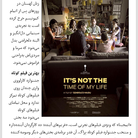
زنان لهستان در
روزهای پس از اتمام
کمونیسم خرج کرده
است به تجربه‌ی
سینمایی دل‌انگیز و
البته دلخراشی بدل
می‌شود که سرما و
سردی‌اش به‌راحتی
فراموش نمی‌شود.
بهترین فیلم کوتاه
جشنواره کارلووی
واری چندان روی
فیلم‌های کوتاه تمرکز
ندارد و محل تماشای
فیلم‌های کوتاه
می‌شود سه بخش
«ایمجینا» که ویژه‌ی فیلم‌های تجربی است، «فریم‌های آینده: ده کارگردان آینده‌دار»
و منتخب جشنواره فیلم کوتاه پراگ. آن قدر برنامه‌ی بخش‌های دیگر وسوسه‌کننده