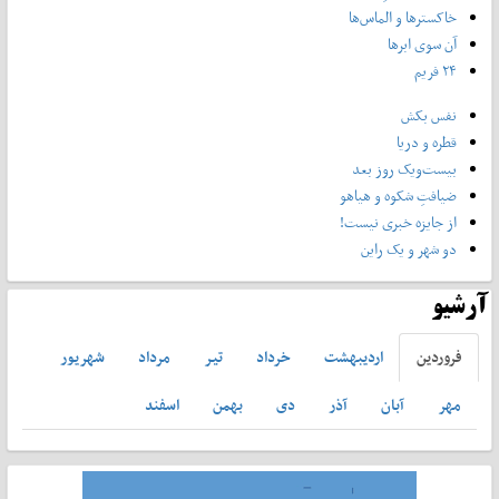
خاکسترها و الماس‌ها
آن سوی ابرها
۲۴ فریم
نفس بکش
قطره و دریا
بیست‌ویک روز بعد
ضیافتِ شکوه و هیاهو
از جایزه خبری نیست!
دو شهر و یک راین
آرشیو
فروردين
ارديبهشت
خرداد
تير
مرداد
شهريور
مهر
آبان
آذر
دی
بهمن
اسفند