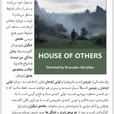
مشغول خود می‌کنند
و بیش از سایر فیلم‌ها
منتظر می‌مانم تا
فرصت دوباره تماشای
آن‌ها دست بدهد. این
فیلم‌ها بدون هیچ
ترتیبی
خانه‌ی
دیگران
(روسودان
گلورجیدزه)،
زمان
زندگی من نیست
(سابولچ هایدو)،
ایالات متحده‌ی
عشق
(توماش
واسیلفسکی)،
پترسن
(جیم جارموش) و
تونی اردمان
(مارن اده) هستند. درباره
تونی
اردمان
و
پترسن
احتمالاً بسیار شنیدید و بیش‌تر هم خواهید شنید، فقط بدانید که با
دو کمدی متفاوت روبه‌رو هستید، اولی کمدی سیاه و تلخ و گرمی است با یک
پایان‌بندی حیرت‌انگیز و دومی کمدی جارموشی است با دو بازی عالی گلشیفته
فراهانی و آدام درایور با فیلم‌نامه‌ای بسیار شاعرانه.
خانه‌ی دیگران
فیلم اول
کارگردانش است و بعد از
جزیره‌ی ذرت
و
نارنگی‌ها
نوید خیزش دوباره سینمای