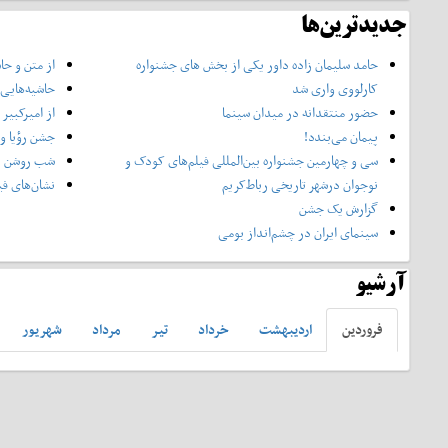
جدیدترین‌ها
حامد سلیمان زاده داور یکی از بخش های جشنواره
از متن و حا
کارلووی واری شد
حاشیه‌هایی 
حضور منتقدانه در میدان سینما
از امیرکبیر 
پیمان می‌بندد!
جشن رؤیا و 
سی و چهارمین جشنواره بین‌المللی فیلم‌های‌ کودک و
شب روشن
نوجوان درشهر تاریخی رباط‌کریم
نشان‌های فی
گزارش یک جشن
سینمای ایران در چشم‌انداز بومی
آرشیو
فروردين
ارديبهشت
خرداد
تير
مرداد
شهريور