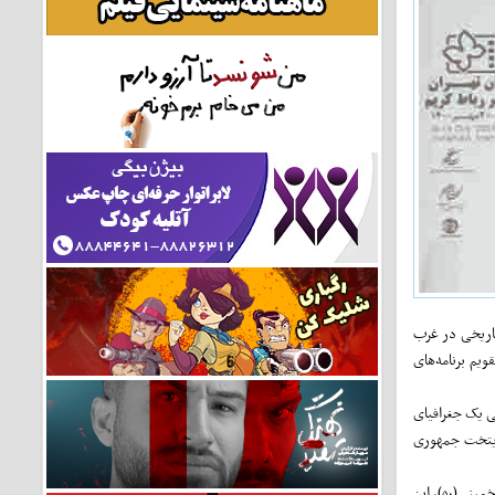
تاریخی در غرب
یم برنامه‌های
ی یک جغرافیای
پایتخت جمهوری
مینی(ره)، این