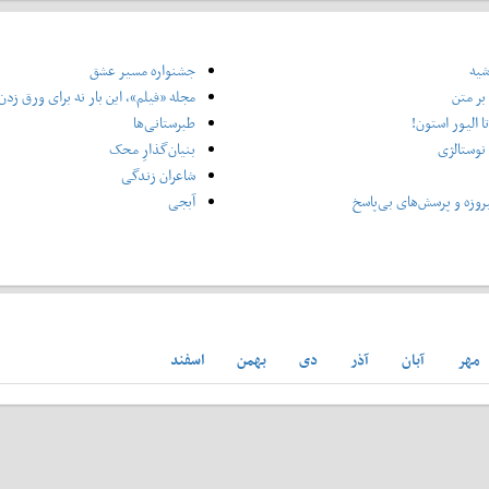
شیه
جشنواره مسیر عشق
بر متن
مجله «فیلم»، این بار نه برای ورق زدن،
تا الیور استون!
طبرستانی‌ها
نوستالژی
بنیان‌گذارِ محک
شاعران زندگی
روزه و پرسش‌های بی‌پاسخ
آبجی
مهر
آبان
آذر
دی
بهمن
اسفند