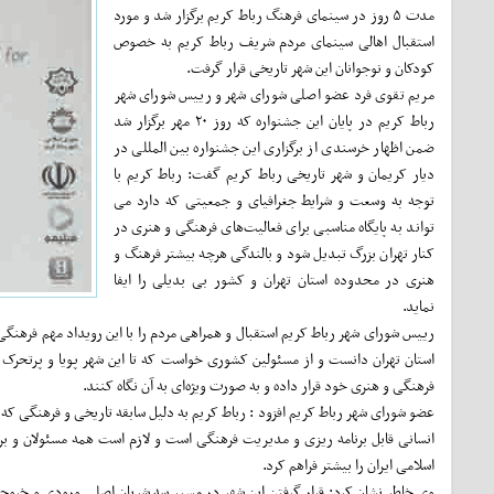
مدت ۵ روز در سینمای فرهنگ رباط کریم برگزار شد و مورد
استقبال اهالی سینمای مردم شریف رباط کریم به خصوص
کودکان و نوجوانان این شهر تاریخی قرار گرفت.
مریم تقوی فرد عضو اصلی شورای شهر و رییس شورای شهر
رباط کریم در پایان این جشنواره که روز ۲۰ مهر برگزار شد
ضمن اظهار خرسندی از برگزاری این جشنواره بین المللی در
دیار کریمان و شهر تاریخی رباط کریم گفت: رباط کریم با
توجه به وسعت و شرایط جغرافیای و جمعیتی که دارد می
تواند به پایگاه مناسبی برای فعالیت‌های فرهنگی و هنری در
کنار تهران بزرگ تبدیل شود و بالندگی هرچه بیشتر فرهنگ‌ و
هنری در محدوده استان تهران و کشور بی بدیلی را ایفا
نماید.
رییس شورای شهر رباط کریم استقبال و همراهی مردم را با این رویداد مهم فرهنگی
استان تهران دانست و از مسئولین کشوری خواست که تا این شهر پویا و پرتحرک از 
فرهنگی و هنری خود قرار داده و به صورت ویژه‌ای به آن نگاه کنند.
عضو شورای شهر رباط کریم افزود : رباط کریم به دلیل سابقه تاریخی و فرهنگی ک
انسانی قابل برنامه ریزی و مدیریت فرهنگی است و لازم است همه مسئولان و بر
اسلامی ایران را بیشتر فراهم کرد.
وی خاطر نشان کرد: قرار گرفتن این شهر در مسیر سه شریان اصلی ورودی و خروجی 