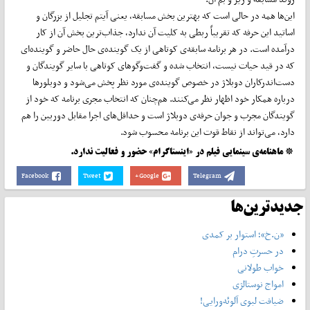
این‌ها همه در حالی است که بهترین بخش مسابقه، یعنی آیتم تجلیل از بزرگان و
اساتید این حرفه که تقریباً ربطی به کلیت آن ندارد، جذاب‌ترین بخش آن از کار
درآمده است. در هر برنامه سابقه‌ی کوتاهی از یک گوینده‌ی حال حاضر و گوینده‌ای
که در قید حیات نیست، انتخاب شده و گفت‌وگوهای کوتاهی با سایر گویندگان و
دست‌اندرکاران دوبلاژ در خصوص گوینده‌ی مورد نظر پخش می‌شود و دوبلورها
درباره همکار خود اظهار نظر می‌کنند. هم‌چنان که انتخاب مجری برنامه که خود از
گویندگان مجرب و جوان حرفه‌ی دوبلاژ است و حداقل‌های اجرا مقابل دوربین را هم
دارد، می‌تواند از نقاط قوت این برنامه محسوب شود.
* ماهنامه‌ی سینمایی فیلم در «اینستاگرام» حضور و فعالیت ندارد.
Facebook
Tweet
Google+
Telegram
جدیدترین‌ها
«ن.خ»؛ استوار بر کمدی
در حسرتِ درام
خواب طولانی
امواج نوستالژی
ضیافت لبوی آلوئه‌ورایی!