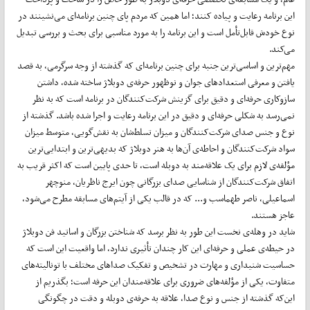
این برنامه رعایت و پیاده کنند؛ اما همین که مردم پای چنین برنامه‌ای می‌نشینند در
نوع خودش قابل‌تأمل است و این برنامه را به مورد مناسبی برای بحث و بررسی تبدیل
می‌کند.
مهم‌ترین و اساسی‌ترین جنبه برای چنین برنامه‌ای که گذشته از وجه سرگرمی، به قصد
یافتن و معرفی استعدادهای جوان و نوظهور حرفه‌ی دوبلاژ ساخته شده، داشتن
سازوکاری حرفه‌ای و دقیق برای گزینش شرکت‌کنندگان در برنامه است که به نظر
نمی‌رسد به شکلی حرفه‌ای و دقیق در این برنامه رعایت و اجرا شده باشد. گذشته از
نوع و جنس صدای شرکت‌کنندگان و میزان تسلط‌شان به نقش‌گویی، متوسط میزان
سواد شرکت‌کنندگان و احاطه‌ی آن‌ها به هنر دوبلاژ که بدیهی‌ترین و ابتدایی‌ترین
مؤلفه‌ی لازم برای یک علاقه‌مند به دوبله است، تا حدی پایین است که اکثر قریب به
اتفاق شرکت‌کنندگان از شناسایی صدای بزرگانی چون ایرج ناظریان، منوچهر
اسماعیلی، ناصر طهماسب و... که در قالب یکی از آیتم‌های مسابقه مطرح می‌شود،
عاجز هستند.
شاید در وهله‌ی نخست این طور به نظر برسد که شناختن بزرگان و اساتید فن دوبلاژ
در حیطه‌ی عملی و حرفه‌ای این کار چندان تأثیری ندارد، اما واقعیت این است که
حساسیت شنیداری و مهارت در تشخیص و تفکیک صداهای مختلف با تونالیته‌های
متفاوت، یکی از مؤلفه‌های ضروری برای علاقه‌مندان این حرفه است؛ بگذریم از
این‌که گذشته از جنس و نوع صدا، علاقه به حرفه‌ی دوبله و دقت در چگونگی