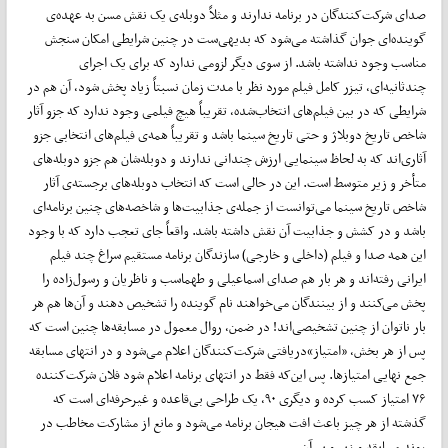
صدای شرکت‌کنندگان در برنامه ندارند و مثلاً دوبله‌ی یک نقش مسن به عهده‌ی
گوینده‌ای جوان گذاشته می‌شود که بدیهی‌ست در چنین شرایطی امکان سنجش
مناسب وجود نداشته باشد. از سوی دیگر لزومی ندارد که برای یک اجرای
چندثانیه‌ای، تیزر کامل فیلم مورد نظر با مدت زمان نسبتاً زیاد پخش شود، آن هم در
شرایطی که در بین فیلم‌های انتخاب‌شده، تقریباً هیچ فیلمی وجود ندارد که جزو آثار
شاخص تاریخ دوبلاژ و حتی تاریخ سینما باشد و تقریباً همه‌ی فیلم‌های انتخابی جزو
آثاری‌اند که به لحاظ سینمایی ارزش چندانی ندارند و دوبله‌شان هم جزو دوبله‌های
متأخر و زیر متوسط است. این در حالی است که انتخاب دوبله‌های برجسته‌ی آثار
شاخص تاریخ سینما می‌توانست از جمله‌ی جذابیت‌ها و شاخصه‌های چنین برنامه‌ای
باشد و در کشش و جذابیت آن نقش داشته باشد. واقعاً جای تعجب دارد که با وجود
این همه صدا و فیلم (داخلی و خارجی) سازندگان برنامه مستقیم سراغ چند فیلم
ایرانی رفته‌اند و هر بار هم صدای اسماعیلی و طهماسب و ناظریان و رسول‌زاده را
پخش می‌کنند و از بینندگان می‌خواهند نام گوینده را تشخیص دهند و آن‌ها هم هر
بار ناتوان از چنین تشخیصی‌اند! در ضمن، روال معمول در مسابقه‌ها چنین است که
پس از هر بخش، «امتیاز»دریافتی شرکت‌کنندگان اعلام می‌شود و در انتهای مسابقه
جمع نهایی امتیازها. پس این‌که فقط در انتهای برنامه اعلام شود فلان شرکت‌کننده
۷۶ امتیاز کسب کرده و دیگری ۹۰، یک طراحی بی‌قاعده و غیر‌حرفه‌ای است که
گذشته از هر چیز باعث افت هیجان برنامه می‌شود و مانع از مشارکت مخاطب در
روند مسابقه و زیر و بم آن.