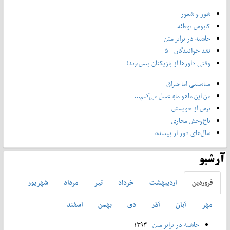
شور و شعور
کابوس توطئه
حاشیه در برابر متن
نقد خوانندگان - ۵
وقتی داورها از بازیکنان بیش‌ترند!
مناسبتی اما قبراق
من این ماهو ماهِ عسل می‌کنم...
ترس از خویشتن
باغ‌وحش مجازی
سال‌های دور از بیننده
آرشیو
فروردين
ارديبهشت
خرداد
تير
مرداد
شهريور
مهر
آبان
آذر
دی
بهمن
اسفند
حاشیه در برابر متن
- ۱۳۹۳