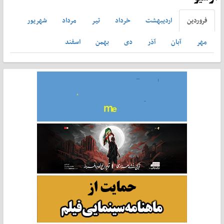
فروردين
ارديبهشت
خرداد
تير
مرداد
شهريور
مهر
آبان
آذر
دی
بهمن
اسفند