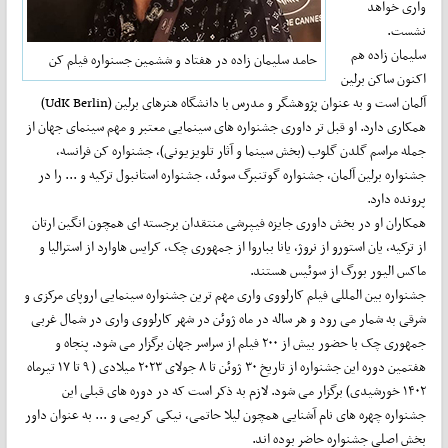
واری خواهد
نشست.
سلیمان زاده هم
حامد سلیمان زاده در هفتاد و ششمین جسنواره فیلم کن
اکنون ساکن برلین
آلمان است و به عنوان پژوهشگر و مدرس با دانشگاه هنرهای برلین (UdK Berlin)
همکاری دارد. او قبل تر داوری جشنواره های سینمایی معتبر و مهم سینمای جهان از
جمله مراسم گلدن گلوب (بخش سینما و آثار تلویزیونی)، جشنواره کن فرانسه،
جشنواره برلین آلمان، جشنواره گوتنبرگ سوئد، جشنواره استانبول ترکیه و ... را در
پرونده دارد.
همکاران او در بخش داوری جایزه فیپرشی منتقدان برجسته ای همچون انگین ارتان
از ترکیه، یان استورو از نروژ، یانا بباروا از جمهوری چک، کرایس هاوارد از استرالیا و
ماکس الیور بورگ از سوئیس هستند.
جشنواره بین المللی فیلم کارلووی واری مهم ترین جشنواره سینمایی اروپای مرکزی و
شرقی به شمار می رود و هر ساله در ماه ژوئن در شهر کارلووی واری در شمال غربی
جمهوری چک با حضور بیش از ۲۰۰ فیلم از سراسر جهان برگزار می شود. پنجاه و
هفتمین دوره این جشنواره از تاریخ ۳۰ ژوئن تا ۸ جولای ۲۰۲۳ میلادی ( ۹ تا ۱۷ تیرماه
۱۴۰۲ خورشیدی) برگزار می شود. لازم به ذکر است که در دوره های قبلی این
جشنواره چهره های نام آشنایی همچون لیلا حاتمی، نیکی کریمی و ... به عنوان داور
بخش اصلی جشنواره حاضر بوده اند.