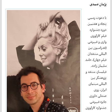
پژمان صمدی
با دعوت رسمی
پنجاه و هفتمین
دوره جشنواره
فیلم کارلووی
واری و فیپرشی
(فدراسیون بین
المللی منتقدان
فیلم جهان)، حامد
سلیمان زاده،
فیلمساز، منتقد و
پژوهشگر بین
المللی سینمای
ایران، روی
صندلی داوری
جایزه فیپرشی
جشنواره کارلووی