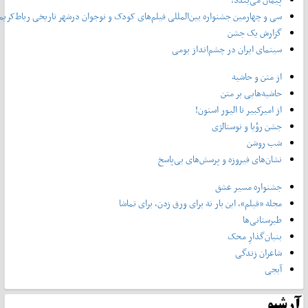
سی و چهارمین جشنواره بین‌المللی فیلم‌های‌ کودک و نوجوان درشهر تاریخی رباط‌کریم
گزارش یک جشن
سینمای ایران در چشم‌انداز بومی
از متن و حاشیه
حاشیه‌هایی بر متن
از امیرکبیر تا الیور استون!
جشن رؤیا و نوستالژی
شب روشن
نشان‌های فیروزه و پرسش‌های بی‌پاسخ
جشنواره مسیر عشق
مجله «فیلم»، این بار نه برای ورق زدن، برای تماشا
طبرستانی‌ها
بنیان‌گذارِ محک
شاعران زندگی
آبجی
آرشیو