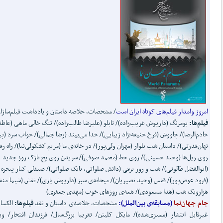
امروز وامدار فیلم‌های کوتاه ایران است
/ مشخصات، خلاصه‌ داستان و یادداشت فیلم‌سازا
فیلم‌ها:
بومرنگ (داریوش غریب‌زاده)/ تابلو (علیرضا طالب‌زاده)/ تنگ خالی ماهی (عاطف
خادم‌الرضا)/ چاووش (فرخ حنیفه‌نژاد زیبایی)/ خدا می‌بیند (رضا جمالی)/ خواب سرد (پی
نهان‌قدرتی)/ داستان شب بلوار (مهران ولی‌پور)/ در خانه‌ی ما (مریم کشکولی‌نیا)/ راه رف
روی ریل‌ها (وحید حسینی)/ روی خط (محمد صوفی)/ سریدن روی یخ نازک روز جدید
(ابوالفضل طالونی)/ شب و روز برفی (دانش صلواتی، بابک صلواتی)/ صندلی کنار پنجره
(فرود عوض‌پور)/ قفس (وحید نصیریان)/ میخانه‌ی سبز (داریوش یاری)/ نقش (شیما منفر
هزارویک شب (هدا مسعودی)/ همه‌ی روزهای خوب (مهدی جعفری)
جام جهان‌نما
(مسابقه‌ی بین‌الملل):
مشخصات، خلاصه‌ی داستان و نقد
فیلم‌ها:
الکسان
غیرقابل انتشار (ممیزی‌شده)/ مایکل کلیتن/ تقریبا بزرگ‌سال/ فرزندان افتخار/ وی