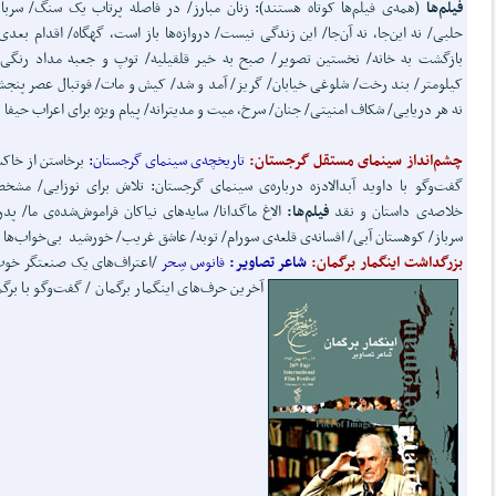
فیلم‌ها
(همه‌ی فیلم‌ها کوتاه هستند): زنان مبارز/ در فاصله پرتاب یک سنگ/ سربا
حلبی/ نه این‌جا، نه‌ آن‌جا/ این زندگی نیست/ دروازه‌ها باز است، گهگاه/ اقدام بعدی/
کیلومتر/ بند رخت/ شلوغی خیابان/ گریز/ آمد و شد/ کیش و مات/ فوتبال عصر پنجش
نه هر دریایی/ شکاف امنیتی/ جنان/ سرخ، میت و مدیترانه/ پیام ویژه برای اعراب حیفا
چشم‌انداز سینمای مستقل گرجستان:
تاریخچه‌ی سینمای گرجستان:
برخاستن از خاکس
گفت‌و‌گو با داوید آبدالادزه درباره‌ی سینمای گرجستان: تلاش برای نوزایی/ مشخ
خلاصه‌ی داستان و نقد
فیلم‌ها:
الاغ ماگدانا/ سایه‌های نیاکان فراموش‌شده‌ی ما/ پد
سرباز/ کوهستان آبی/ افسانه‌ی قلعه‌ی سورام/ توبه/ عاشق غریب/ خورشید بی‌خواب‌ها
بزرگداشت اینگمار برگمان:
شاعر تصاویر:
فانوس سِحر
/اعتراف‌های یک صنعتگر خوب
آخرین حرف‌های اینگمار برگمان / گفت‌و‌گو با برگم