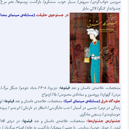
سرزمین خواب‌گردی/ میروش/ بسیار خوب، متشکرم/ بازگشت پرستوها/ تخم مرغ/آ
چشم‌انداز کنگو/ لاکی مایلز
در جستوجوی حقیقت
(مسابقه‌ی سینمای معناگ
مشخصات، خلاصه‌ی داستان و نقد
فیلم‌ها:
جزیره/ ۱۴۰۸/ به‌یاد خودم/ جنگل مرگ
مردن/ گهواره/ پروفسور و معادله‌ی محبوبش/ یلا/ ازدواج
جلوه‌گاه شرق
(مسابقه‌ی سینمای آسیا):
مشخصات، خلاصه‌ی داستان و نقد
فیلم‌ها:
اول
زندگی در ترس/ چشمی در آسمان / شب جایگزینی/ انتظار در تاریکی/ ابریشم / پیون
خویشاوندی/ پستچی شانگری
جشنواره‌ی جشنواره‌ها:
مشخصات، خلاصه‌ی داستان و نقد
فیلمها:
در دره‌ی الاه/
لندنی/ چوپان خوب/ رویارویی با دشمن/ موشک/ بازگشت به خانه/ اشباح سرگردان/