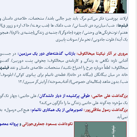
ارلاند یوزفسن: فکر می‌کنم مرگ باید چیز جالبی باشد/ مشخصات، خلاصه‌ی داستان و
فیلم‌ها:
شب/ میان‌پرده‌ی تابستانی/ شب دلقک‌ها (شب برهنه/ خاک‌اره و زرورق)/
هفتم/ توت‌فرنگی‌های وحشی/ چهره (جادوگر)/ چشمه‌ی زندگی(چشمه‌ی باکره)/ همچو
یک آینه/ فلوت جادویی/ تخم مار/ سونات پاییزی
مروری بر آثار نیکیتا میخالکوف:
بازتاب گذشته‌های دور یک سرزمین:
در جست‌و‌
آفتابی تازه: نگاهی به زندگی و کارنامه‌ی میخالکوف؛ چخوفی پشت دوربین/ گفت‌وگ
میخالکوف: لطفاً دوباره چرخ را اختراع نکنید/ مشخصات، خلاصه‌ی داستان و نقد
فیلمها
خانه در میان بیگانگان (بیگانه در خانه)/ قطعه‌ی ناتمام برای پیانوی کوکی/ ابلوموف/
شب/ بدون شاهد (مکالمه‌ای خصوصی)/ آفتاب‌سوخته/ آرایش‌گر سیبری/ ۱۲
بزرگداشت علی حاتمی:
طوقی پرکشیده از دیار دلشدگان
/ علی حاتمی؛ چهار تک‌گو
یک مؤخره: چه‌گونه علی حاتمی زندگی ما را دگرگون می‌کند؟
بزرگداشت رسول ملاقلی‌پور:
تصویرهایی از یک همکاری ناتمام
:
هیچ‌کس «رسول» به 
نمی‌آید
نکوداشت مسعود جعفری‌جوزانی
و
پروانه معص