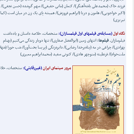
فرزند خاک (محمدعلی باشه‌آهنگر)/ کنعان (مانی حقیقی)/ سهم گم‌شده (حسن نجفی)/ 
(اکبر خواجویی)/ هامون و دریا (ابراهیم فروزش)/ همیشه پای یک زن در میان است (کما
تبریزی)
نگاه اول
(مسابقه‌ی فیلمهای اول فیلمسازان):
مشخصات، خلاصه‌ داستان و یادداشت
فیلم‌سازان.
فیلم‌ها:
انتهای زمین (ابوالفضل صفاری)/ تنها دوبار زندگی می‌کنیم (بهنام
بهزادی)/ چراغی در مه (پناه‌برخدا رضایی)/ دایره‌زنگی (پریسا بخت‌آور)/ شب حورا (شه
ملت‌خواه)/ قرنطینه (منوچهر هادی)/ کتونی سفید (محمدابراهیم معیری)
مرور سینمای ایران
(غیررقابتی):
مشخصات، خلاص