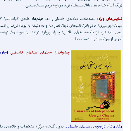
(رنگ آب)/ خداحافظ بافانا/ منسفلد/ تولد دوباره/ مردم شب/ صندلی
نمایش‌های ویژه:
مشخصات، خلاصه‌ی داستان و نقد
فیلم‌ها:
جاده‌ی گوانتانامو/ 
سیاه/ شهر مرزی/ خانم پاتر/ قلب‌های تنها/ قطار سه و ده دقیقه به یوما/ فرزندان انسان
لبه‌ی بام/ نبرد اژدها/ قطب‌نمای طلایی/ پسران پرواز/ کوه‌نشین: سرچشمه/ کهنه‌سر
آخرین لژیون/ مارادونا، دست خدا
چشم‌انداز سینمای سینمای فلسطین
(جلوه
مقاومت):
تاریخچه‌ی سینمای فلسطین:
بدون گذشته هرگز/ مشخصات و خلاصه‌ی داس