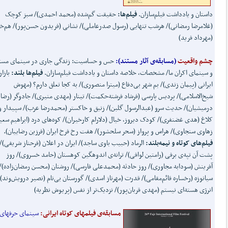
داستان و یادداشت فیلم‌سازان.
فیلم‌ها:
حقیقت گم‌شده (محمد احمدی)/ سبز کوچک
(غلامرضا رمضانی)/ هرشب تنهایی (رسول صدرعاملی)/ نشانی (فریدون حسن‌پور)/ هم‌خا
(مهرداد فرید)
چشم واقعیت
(مسابقه‌ی آثار مستند):
حس و حساسیت: زندگی جاری در سینمای مست
و سینمای اکران ما/ مشخصات، خلاصه‌ داستان و یادداشت فیلم‌سازان.
فیلم‌ها بلند:
بازار
ایرانی (پیمان زندی)/ بم شهر بی‌دفاع (میترا منصوری)/ به کجا تعلق دارم؟ (مهوش
شیخ‌الاسلامی)/ پردیس پارسی (فرشاد فرشته‌حکمت)/ تینار (مهدی منیری)/ جادوگر (رضا
درمیشیان)/ حدیث سرو (عبدالرسول گلبن)/ زنبق و خاکستر (محمدرضا عرب)/ سپیدار و
کلاغ (هدی غضنفری)/ کودک دیروز، خیال (دلارام کارخیران)/ کوه‌های درد (ابراهیم سع
زهاوی سنجاوی)/ هراس و پرواز (سحر سلحشور)/ هفت رخ فرخ ایران (فرزین رضاییان).
فیلم‌های کوتاه و نیمه‌بلند:
الرماد (حبیب باوی ساجد)/ ایران در اعلان (فرحناز شریفی)/
پشت آن تپه‌ی برفی (رامتین لوافی)/ ترانه‌ی اندوهگین کوهستان (حامد خسروی)/ روز
آفرینش (سودابه مجاوری)/ روز حادثه (محمدعلی فارسی)/ روشنان (محسن رمضان‌زاده)/
سیانوزه (رخساره قائم‌مقامی)/ قدرت (مهرناز اسدی)/ گورستان بی‌نام (نصیر درویش‌وند)
انرژی هسته‌ای نیستم (مهدی قربان‌پور)/ نزدیک‌تر از نفس (پریوش نظریه)
مسابقه‌ی فیلمهای کوتاه ایرانی:
سینمای حرفهای