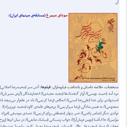
آن
سودای سیمرغ
(مسابقه‌ی سینمای ایران):
مشخصات، خلاصه‌ داستان و یادداشت فیلم‌سازان
.
فیلم‌ها:
آتش سبز (محمدرضا اصلانی)/
مرد آمد (حمید بهمنی)/ آواز گنجشک‌ها (مجید مجیدی)/ احضارشدگان (آرش معیریان)/
استشهادی برای خدا (علی‌رضا امینی)/ انعکاس (رضا کریمی)/ باد در علفزار می‌پیچد (
معصومی)/ به همین سادگی (رضا میرکریمی)/ پرچم‌های قلعه‌ی کاوه (محمد نوری‌زاد)/
تولدی دیگر (عباس رافعی)/ حس پنهان (مصطفی رزاق‌کریمی)/ جعبه‌ی موسیقی (فرزاد
مؤتمن)/ خاک‌‌آشنا (بهمن فرمان‌آرا)/ خواب زمستانی (سیامک شایقی)/ در میان ابرها (‌روح‌ا
حجازی)/ دیوار (محمدعلی طالبی)/ ستایش (محمدرضا رحمانی)/ شب (رسول صدرعاملی