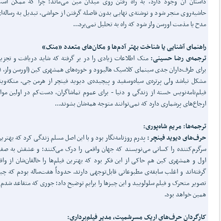
داستان آن وجود دارد، به راه رفتن روی میدان مین می‌ماند؛ چرا که ممکن اس
حاشیه‌روی منجر شود و نوشته‌ی نهایی بدون فاصله گرفتن از حواشی، تبدیل به رساله‌ا
مدح یا مذمت اورسن ولز شود که راه به تحلیل نمی‌برد...
راهنمای آشنایی یا شناخت بهتر آدم‌ها و مکان‌های متعدد «منک»
ترجمه‌ی رضا حسینی:
منک اطلاعات زیادی را در بر گرفته که شاید دریافت و تجزیه
مشکل نباشد ولی پرتره‌ی سیاه‌وسفید و پیچیده‌ی دیوید فینچر از هرمن جی. منکه‌وی
فیلم‌نامه‌نویس خسته از زندگی و دنیا - برای عموم تماشاگران، دست‌کم در اولین موا
ارجاع‌های پرشماری دارد که نمی‌توانند متوجه همه‌شان بشوند...
ترجمه‌ها: مریم شاه‌پوری:
حرف‌های دیوید فینچر:
پدرم روزنامه‌نگار بود و با این اصل مسلم زندگی کرد که بهترین 
سرگرم‌کننده را کسانی می‌نویسند که جهان واقعی را درک می‌کنند؛ و عشقش به صف
اول و همشهری کین هم حاکی از این فکر بود که بهترین فیلم‌ها را خالقان‌شان از وا
گرفته‌اند و اغلب سابقه‌ی مطبوعاتی قابل‌توجهی دارند. حدوداً هفت‌ساله بودم که چ
تصویر متحرک و فیلم سلولویید و این چیزها را برایم توضیح داد؛ جوری که متقاعد شدم 
همین خواهد بود.
کارگردان حرف‌های اریک مسرشمیت، مدیر فیلم‌برداری: