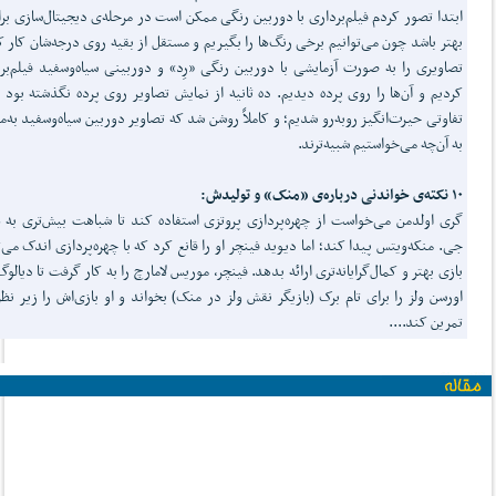
ابتدا تصور کردم فیلم‌برداری با دوربین رنگی ممکن است در مرحله‌ی دیجیتال‌سازی برا
بهتر باشد چون می‌توانیم برخی رنگ‌ها را بگیریم و مستقل از بقیه روی درجه‌شان کار ک
تصاویری را به صورت آزمایشی با دوربین رنگی «رِد» و دوربینی سیاه‌وسفید فیلم‌بر
کردیم و آن‌ها را روی پرده دیدیم. ده ثانیه از نمایش تصاویر روی پرده نگذشته بود ک
تفاوتی حیرت‌انگیز روبه‌رو شدیم؛ و کاملاً روشن شد که تصاویر دوربین سیاه‌وسفید به‌م
به آن‌چه می‌خواستیم شبیه‌ترند.
۱۰ نکته‌ی خواندنی درباره‌ی «منک» و تولیدش:
گری اولدمن می‌خواست از چهره‌پردازی پروتزی استفاده کند تا شباهت بیش‌تری به 
جی. منکه‌ویتس پیدا کند؛ اما دیوید فینچر او را قانع کرد که با چهره‌پردازی اندک می‌ت
بازی بهتر و کمال‌گرایانه‌تری ارائه بدهد. فینچر، موریس لامارچ را به کار گرفت تا دیالوگ
اورسن ولز را برای تام برک (بازیگر نقش ولز در منک) بخواند و او بازی‌اش را زیر نظ
تمرین کند....