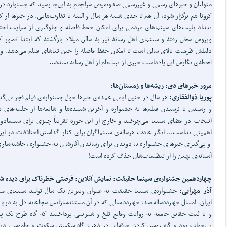
متولیان و خبرهای رسمی و غیررسمی ضدونقیض سرانجام به این‌جا رسید که جشنواره در
کرونا هم برگزار شود، آن هم تا حدی شبیه هر سال و البته با تفاوت‌هایی. در خبرها از 
تعداد بلیت‌های سینماهای مردمی برای امکان حفظ فاصله و جلوگیری از سرایت احت
ویروس سخن رفته و سینمای اهل رسانه نیز به سالن میلاد بازگشته که ابتدا تصور ک
دلیلش ظرفیت بالای سالن است تا امکان حفظ فاصله را حین تماشای فیلم می‌دهد. ول
لحظه‌ی نگارش این یادداشت خبری از ثبت‌نام از اهل رسانه نشده...
مرور خبرهای دی: ریشه‌ها و زمستان‌ها:
پوریا ذوالفقاری:
هر سال در چنین ایامی عمده‌ی خبرها حول جشنواره‌ی فیلم فجر می‌
و رسیدن یا نرسیدن فیلم‌ها به جشنواره و آخرین شنیده‌ها و شایعه‌ها از جلسه‌های 
انتخاب در فضای سینما می‌چرخید و خارج از این حوزه تقریباً چیزی برای سینمادو
اهمیتی نداشت... انگار عادت هرساله‌ی سینماگران برای کنار گذاشتن اختلافات در این 
و پی‌گیری خبرهای جشنواره یا دویدن برای رساندن آثارشان به جشنواره، حاشیه‌ساز
آستانه‌ی بهمن را از تنظیمات‌شان حذف کرده است!
چهاردهمین جشنواره‌ی سینما حقیقت: نمایش آنلاین: فرصتی خطرناک برای دیده ش
آذر مهرابی:
جشنواره‌ی سینما حقیقت به عنوان ویترین یک سال تولید سینمای م
ایران، امسال چهارده‌ساله شد؛ چهارده سالی که در آن مستندسازانش شجاعانه دل به دریا 
و با ثبت حقایق جامعه به روایت وقایع تلخ و شیرینی پرداختند که گاه طرح یک 
بی‌جواب بود و گاه روشن کردن جرقه‌ای در ذهن؛ گاه شکستن سکوت و خاموشی در