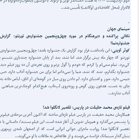
دوم اردیبهشت ۱۳۰۶ به همت الکساندر لوین و آرنولد یاکوبسون (یعقوب‌زاده‌ویژه) در 
لاله‌زار (محل کافه‌قنادی اوگانف) تأسیس شد...
.
سینمای جهان
نکاتی پراکنده و دیرهنگام در مورد چهل‌وپنجمین جشنواره‌ی تورنتو: گزارش
جشنواره‌نما!
کوثر آوینی:
این یادداشت قرار بود گزارش یک جشنواره باشد؛ چهل‌وپنجمین جشنواره‌ی 
تورنتو که چهار ماه پیش برگزار شد. اما نشد. بعد از پایان جشنواره چندباری نشستم
کی‌برد، تمام سعی‌ام را کردم که خودم را گول بزنم و روی تجربه‌ی آن ده روز فیلم دیدن
جشنواره بگذارم، نشد که نشد. شما را نمی‌دانم اما برای من جشنواره آداب دارد. حس‌
جمعی دارد. شور و اشتیاق دارد. لم دادن روی مبل در گوشه‌ای از اتاق، لباس خانه به 
چای به دست، هدفون روی گوش و روبه‌روی لپ‌تاپ، هیچ‌کدام کوچک‌ترین شباهتی ب
آداب ندارند...
فیلم تازه‌ی محمد حقیقت در پاریس: تقصیر لانگلوا شد!
همکارمان محمد حقیقت در پاریس فیلم تازه‌ای ساخته که اکنون آخرین مرحله‌ی فیلم‌بر
را پشت‌سر می‌گذارد و همزمان تدوین آن آغاز شده است. این فیلم مستند/ داستانی با ع
تقصیر لانگلوا شد! روایت ماجرای جوانی ایرانی است که از اصفهان نامه‌ی پرمهری 
بنیان‌گذار سینماتک فرانسه می‌فرستد و از علاقه‌اش به ملاقات با او می‌گوید...