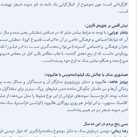
کارگردانی است؛ چون به‌وضوح از کمال‌گرایی یک نابغه به نام دیوید فینچر بهره‌مند
است...
نیش قلمی بر چهره‌ی قارون:
یاشار نورایی:
با توجه به شرایط نمایش فیلم که در شبکه‌ی نتفلیکس پخش شده و سال ن
آن که شرایط اجتماعی و فرهنگی خاصی بر آن حاکم است (شیوع کرونا، تعطیلی سینـما
بحران فرهنگی و اجتماعی گسترده) می‌توان سخت‌گیری نسبت به این فیلم را ناش
رویکردی دانست که از پنج دهه‌ی گذشته، با چاپ مقاله‌ی پالین کیل در مجله‌ی «نیویو
شروع شده و هنگام نمایش منک به اوج خود رسیده است...
همشهری منک یا چالش یک فیلم‌نامه‌نویس با هالیوود:
پرویز جاهد:
هالیوود و دنیای پرزرق‌وبرق ستارگان آن و سینماگران و مسائل پشت پر
زندگی آن‌ها و نیز داستان چگونگی ساخته شدن فیلم‌های بزرگ، بیش‌تر برای تماشاگران س
جذاب بوده. تاریخ سینما، نمونه‌های فراوانی از این نوع فیلم‌ها را نشان می‌دهد؛ از فیلم
کلاسیک مشهور... و این اواخر هم روزی روزگاری هالیوود (کوئنتین تارانتینو). منک ساخ
اخیر دیوید فینچر نیز در همین رده است.
بسی رنج بردم در این ده سال
رضا زمانی:
نوشتن درباره‌ی منک به دلیل موضوع مناقشه‌برانگیزی که حول درستی تا