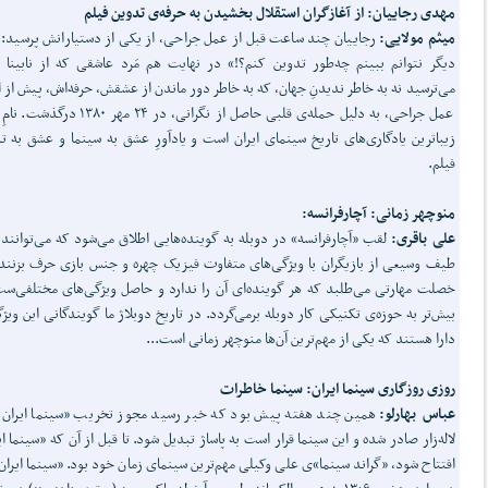
مهدی رجاییان: از آغازگران استقلال بخشیدن به حرفه‌ی تدوین فیلم
میثم مولایی:
رجاییان چند ساعت قبل از عمل جراحی، از یکی از دستیارانش پرسید: 
دیگر نتوانم ببینم چه‌طور تدوین کنم؟!» در نهایت هم مَرد عاشقی که از نابینا
می‌ترسید نه به خاطر ندیدنِ جهان، که به خاطر دور ماندن از عشقش، حرفه‌اش، پیش از ا
عمل جراحی، به دلیل حمله‌ی قلبی حاصل از نگرانی، در ۲۴ مهر ۳۸۰
زیباترین یادگاری‌های تاریخ سینمای ایران است و یادآورِ عشق به سینما و عشق به تد
فیلم.
منوچهر زمانی: آچارفرانسه:
علی باقری:
لقب «آچارفرانسه» در دوبله به گوینده‌هایی اطلاق می‌شود که می‌توانند
طیف وسیعی از بازیگران با ویژگی‌های متفاوت فیزیک چهره و جنس بازی حرف بزنند.
خصلت مهارتی می‌طلبد که هر گوینده‌ای آن را ندارد و حاصل ویژگی‌های مختلفی‌س
بیش‌تر به حوزه‌ی تکنیکی کار دوبله برمی‌گردد. در تاریخ دوبلاژ ما گویندگانی این ویژگ
دارا هستند که یکی از مهم‌ترین آن‌ها منوچهر زمانی است...
روزی روزگاری سینما ایران: سینما خاطرات
عباس بهارلو:
همین چند هفته پیش بود که خبر رسید مجوز تخریب «سینما ایران
لاله‌زار صادر شده و این سینما قرار است به پاساژ تبدیل شود. تا قبل از آن که «سینما ای
افتتاح شود، «گراند سینما»ی علی وکیلی مهم‌ترین سینمای زمان خود بود. «سینما ایران