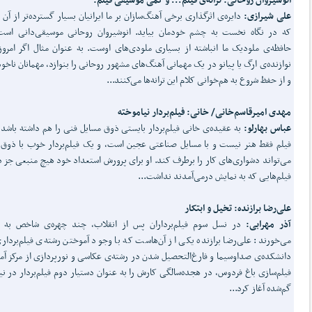
علی شیرازی:
دایره‌ی اثرگذاری برخی آهنگ‌سازان بر ما ایرانیان بسیار گسترده‌تر از آن
که در نگاه نخست به چشم خودمان بیاید. انوشیروان روحانی موسیقی‌دانی است
حافظه‌ی ملودیک ما انباشته از بسیاری ملودی‌های اوست. به عنوان مثال اگر امرو
نوازنده‌ی ارگ یا پیانو در یک مهمانی آهنگ‌های مشهور روحانی را بنوازد، مهمانان ناخود
و از حفظ شروع به هم‌خوانی کلام این ترانه‌ها می‌کنند...
مهدی امیرقاسم‌خانی/ خانی: فیلم‌بردار نیاموخته
عباس بهارلو:
به عقیده‌ی خانی فیلم‌بردار بایستی ذوق مسایل فنی را هم داشته باشد؛ 
فیلم فقط هنر نیست و با مسایل صناعتی عجین است، و یک فیلم‌بردار خوب با ذوق
می‌تواند دشواری‌های کار را برطرف کند. او برای پرورش استعداد خود هیچ منبعی جز 
فیلم‌هایی که به نمایش درمی‌آمدند نداشت...
علی‌رضا برازنده: تخیل و ابتکار
آذر مهرابی:
در نسل سوم فیلم‌برداران پس از انقلاب، چند چهره‌ی شاخص به 
می‌خورند: علی‌رضا برازنده یکی از آن‌هاست که با وجود آموختن رشته‌ی فیلم‌بردار
دانشکده‌ی صداوسیما و فارغ‌التحصیل شدن در رشته‌ی عکاسی و نورپردازی از مرکز آ
فیلم‌سازی باغ فردوس، در هجده‌سالگی کارش را به عنوان دستیار دوم فیلم‌بردار در نی
گم‌شده آغاز کرد...