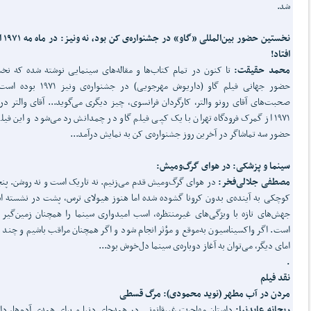
شد.
نخستین حضور بی
افتاد!
محمد حقیقت:
تا کنون در تمام کتاب‌ها و مقاله‌های سینمایی نوشته شده که نخ
حضور جهانی فیلم گاو (داریوش مهرجویی) در جشنواره‌ی ون
صحبت‌های آقای رونو والتر، کارگردان فرانسوی، چیز دیگری می‌گوید... آقای والتر در
۱۹۷۱ از گمرک فرودگاه تهران با یک کپی فیلم گاو در چمدانش رد می‌شود و این فیل
حضور سه تماشاگر در آخرین روز جشنواره‌ی کن به نمایش درآمد...
سینما و پزشکی: در هوای گرگ‌ومیش:
مصطفی جلالی‌فخر:
در هوای گرگ‌ومیش قدم می‌زنیم. نه تاریک است و نه روشن. پنج
کوچکی به آینده‌ی بدون کرونا گشوده شده اما هنوز هیولای ترس، پشت در نشسته 
جهش‌های تازه با ویژگی‌های غیرمنتظره، اسب امیدواری سینما را همچنان زمین‌گیر 
است. اگر واکسیناسیون به‌موقع و مؤثر انجام شود و اگر همچنان مراقب باشیم و چند ا
امای دیگر، می‌توان به آغاز دوباره‌ی سینما دل‌خوش بود...
.
نقد فیلم
مردن در آب مطهر (نوید محمودی): مرگ قسطی
ریحانه عابدنیا:
داستان مهاجرت غیرقانونی در همه‌جای دنیا و برای همه‌ی آدم‌ها، دا