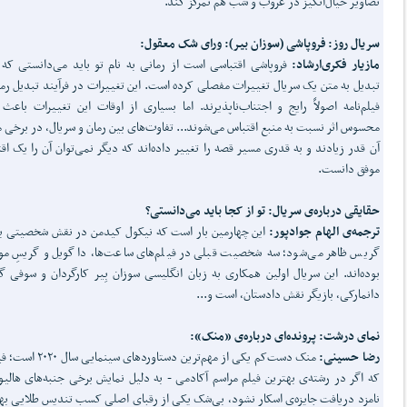
تصاویر خیال‌انگیز در غروب و شب هم تمرکز کند.
سریال روز: فروپاشی (سوزان بیر): ورای شک معقول:
مازیار فکری‌ارشاد:
فروپاشی اقتباسی است از رمانی به نام تو باید می‌دانستی که 
تبدیل به متن یک سریال تغییرات مفصلی کرده است. این تغییرات در فرآیند تبدیل رما
فیلم‌نامه اصولاً رایج و اجتناب‌ناپذیرند. اما بسیاری از اوقات این تغییرات باعث
محسوس اثر نسبت به منبع اقتباس می‌شوند... تفاوت‌های بین رمان و سریال، در برخی م
آن قدر زیادند و به قدری مسیر قصه را تغییر داده‌اند که دیگر نمی‌توان آن را یک اق
موفق دانست.
حقایقی درباره‌ی سریال: تو از کجا باید می‌دانستی؟
ترجمه‌ی الهام جوادپور:
این چهارمین بار است که نیکول کیدمن در نقش شخصیتی به
گریس ظاهر می‌شود؛ سه شخصیت قبلی در فیلم‌های ساعت‌ها، داگویل و گریسِ مو
بوده‌اند. این سریال اولین همکاری به زبان انگلیسی سوزان بِیر کارگردان و سوفی گ
دانمارکی، بازیگر نقش دادستان، است و...
نمای درشت: پرونده‌ای درباره‌ی «منک»:
رضا حسینی:
منک دست‌کم یکی از مهم‌ترین دستاوردهای سین
که اگر در رشته‌ی بهترین فیلم مراسم آکادمی - به دلیل نمایش برخی جنبه‌های هالیو
نامزد دریافت جایزه‌ی اسکار نشود، بی‌شک یکی از رقبای اصلی کسب تندیس طلایی به