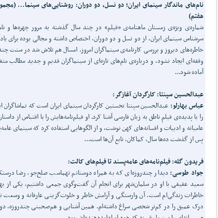
نام‌های ماندگار سینمای ایران؛ دو نسل، دو دوران: روشنایی‌های سینما... (مجمو
هفتم)
شماره‌ی ویژه‌ی زمستان ماهنامه‌ی «فیلم» در چند سال گذشته به مرور چهره‌ها و نام
سرشناس سینمای ایران، از دو نسل و دو دوران، اختصاص داشته و مجالی بوده برای یاد
خاطره‌های دیروز و بررسی کارنامه‌ی سینماگران امروز. امسال هم تلاش شد در سنت چند
وقفه‌ای ایجاد نشود، و درباره‌ی نام‌های تازه‌ای از سینماگران قدیم و جدید مطالب متف
آماده شود...
عبدالحسین سپنتا: کارگردان آغازگر:
عباس بهارلو:
عبدالحسین سپنتا نخستین کارگردان سینمای ایران است که تماشاگران ای
را با پدیده‌ی فیلمِ ناطق به زبان فارسی آشنا کرد. او فیلم‌نامه‌هایش را با اقتباس از داستا
عامیانه و ادبیات و افسانه‌های کهن نوشت، و از الگوهایی استفاده کرد که سینمای عامه‌
پس از گذشت ده‌ها سال، کماکان، تابع آن‌ها است...
فریدون گله: فیلم‌نامه‌های عامه‌پسند تا فیلم‌های کالت:
جواد طوسی:
دیدار چندروزه‌ای که به همراه دوستانم تهماسب صلح‌جو، رضا درستک
سعید عقیقی با او در سلمان‌شهر برای انجام آن گفت‌وگوی جمعی داشتیم، یکی از به
خاطرات زندگی‌ام است. آن وارستگی و آرامش خاطر و خلوت‌گزینی عارفانه و وسعت نگ
درک عمیق را در کم‌تر شخصی سراغ داشته‌ام. همین آشنایی و هم‌صحبتی چندروزه، د
صمیمانه‌ای را بین ما رقم زد که خود او ادامه‌دهنده‌اش بود...