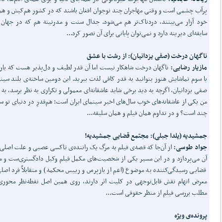
پرآب چشمی است و وقتی مهاجران چند نوجوان افغان باشند که در کشور هم‌کیش و هم‌
خود آزار می‌بینند، دردناک‌تر هم می‌شود. جدال سنت و مدرنیته هم که در جهان
سابقه‌ای دیرینه دارد و نمی‌توان پایانی برای آن تصور کرد...
ناگهان درخت (صفی یزدانیان): از رشت با عشق
مازیار رضایی:
ناگهان درخت شاهکار نیست اما آن قدر لطیف و دل‌پذیر هست که بار
یا سوم تماشایش هنوز بتوانید به قدر کافی لذت ببرید. این دومین ساخته‌ی بلند سین
صفی یزدانیان، اگرچه به دید برخی شاید عاشقانه‌ای معمولی و تکراری به نظر برسد، به
من یکی از عاشقانه‌های خوب سال‌های اخیر سینمای ایران است؛ هم‌قدرِ در دنیای تو 
چند است؟ و در تداوم همان فیلم و همان سلیقه...
جمشیدیه (یلدا جبلی): مجتمع قضایی جمشیدیه!
جواد طوسی:
از آن‌جا که قصه‌ی فیلم به مرگ یک راننده‌ی تاکسی عصبی و علت اصلی 
آن می‌پردازد و در این مسیر یکی از شخصیت‌های مکمل فیلم وکیل دادگستری‌ست و م
قضایی رسیدگی‌کننده به موضوع (اعم از بازپرس و رییس محکمه) و متقابلاً فرد اصل
معرض اتهام نقش قابل‌توجهی در کلیت اثر دارند، روی همین اصل نقطه‌نظر محوری
مطلب بررسی فیلم از منظر حقوقی است...
پرونده‌ی ویژه