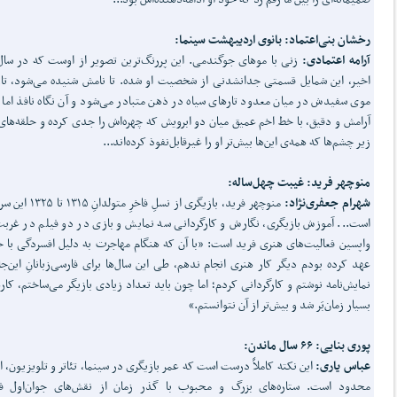
رخشان بنی‌اعتماد: بانوی اردیبهشت سینما:
آرامه اعتمادی:
زنی با موهای جوگندمی. این پررنگ‌ترین تصویر از اوست که در سال
اخیر، این شمایل قسمتی جدانشدنی از شخصیت او شده. تا نامش شنیده می‌شود، تا
موی سفیدش در میان معدود تارهای سیاه در ذهن متبادر می‌شود و آن نگاه نافذ اما پ
آرامش و دقیق، با خط اخم عمیق میان دو ابرویش که چهره‌اش را جدی کرده و حلقه‌های
زیر چشم‌ها که همه‌ی این‌ها بیش‌تر او را غیرقابل‌نفوذ کرده‌اند...
منوچهر فرید: غیبت چهل‌ساله:
شهرام جعفری‌نژاد:
منوچهر فرید، بازیگری از نسلِ فاخرِ متول
است... آموزش بازیگری، نگارش و کارگردانی سه نمایش و بازی در دو فیلم در غربت
واپسین فعالیت‌های هنری فرید است: «با آن که هنگام مهاجرت به دلیل افسردگی با 
عهد کرده بودم دیگر کار هنری انجام ندهم، طی این سال‌ها برای فارسی‌زبانانِ این‌جا
نمایش‌نامه نوشتم و کارگردانی کردم؛ اما چون باید تعداد زیادی بازیگر می‌ساختم، کار
بسیار زمان‌بَر شد و بیش‌تر از آن نتوانستم.»
پوری بنایی: ۶۶ سال ماندن:
عباس یاری:
این نکته کاملاً درست است که عمر بازیگری در سینما، تئاتر و تلویزیون، 
محدود است. ستاره‌های بزرگ و محبوب با گذر زمان از نقش‌های جوان‌اول فا