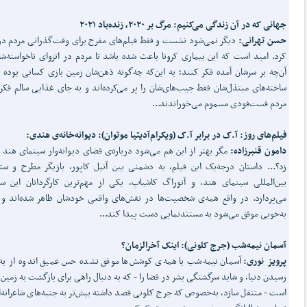
جهانی که در آن زندگی می‌کنیم: مرگ بر ۲۰۲۰‌، زنده‌باد ۲۰۲۱
حسن تهرانی:
دیگر نمی‌شود نشست و فقط فیلم‌های مفرح برای وقت‌گذرانی مردم 
کرد. امید است که این بیماری کرونا باعث شده باشد تا مردم در انزوای ناخواسته‌شا
آن‌چه بر سرشان آمده فکر کنند؛ به این‌که چه‌گونه ذهن‌شان زمین بازی کسانی بوده ک
ساخته‌های مبتذل‌شان فقط جیب‌های‌شان را پر می‌کرده‌اند و به جای غذایی سالم فکر
مردم فست‌فودی مسموم می‌خوراندند...
فیلم‌های روز: آ.ک در برابر آ.ک (ویکرام‌آدیتیا موتوان): دیوانه‌خانه‌ی هندی:
دامون قنبرزاده:
مگر بهتر از این هم می‌شود درباره‌ی فضای دیوانه‌وار سینمای هند
زد؟... داستان درجه‌یک این فیلم، به دشمنی بین آنیل کاپور، بازیگر مطرح و ستا
بین‌المللی سینمای هند، و آنوراگ کاشیاپ، یکی از مهم‌ترین کارگردانان این سی
می‌پردازد. در واقع همه‌ی شخصیت‌ها در نقش‌های واقعی خودشان ظاهر شده‌اند و 
به‌خوبی موفق می‌شود به مستندنمایی دست پیدا کند...
آسمان نیمه‌شب (جرج کلونی): اینک آخرالزمان؟
پرویز نوری:
آسمان نیمه‌شب با همه‌ی کوشش‌ها موفق نشده حس عمیق اندوه از به
رسیدن دنیا، و شاید سرگشتگی بشر در فضا را - که به دنبال راهی برای بازگشت به زمین م
است - منتقل سازد، به‌خصوص که جرج کلونی قصد داشته بیش‌تر به جنبه‌های شاعرانه‌ا