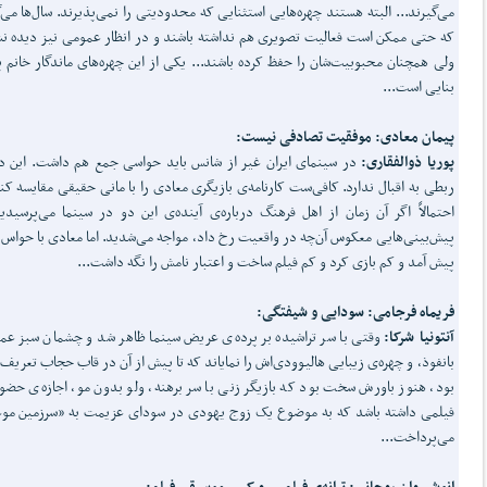
می‌گیرند... البته هستند چهره‌هایی استثنایی که محدودیتی را نمی‌پذیرند. سال‌ها می‌
که حتی ممکن است فعالیت تصویری هم نداشته باشند و در انظار عمومی نیز دیده ن
ولی همچنان محبوبیت‌شان را حفظ کرده باشند... یکی از این چهره‌های ماندگار خانم 
بنایی است...
پیمان معادی: موفقیت تصادفی نیست:
پوریا ذوالفقاری:
در سینمای ایران غیر از شانس باید حواسی جمع هم داشت. این 
ربطی به اقبال ندارد. کافی‌ست کارنامه‌ی بازیگری معادی را با مانی حقیقی مقایسه کنی
احتمالاً اگر آن زمان از اهل فرهنگ درباره‌ی آینده‌ی این دو در سینما می‌پرسیدید
پیش‌بینی‌هایی معکوس آن‌چه در واقعیت رخ داد، مواجه می‌شدید. اما معادی با حواس
پیش آمد و کم بازی کرد و کم فیلم ساخت و اعتبار نامش را نگه داشت...
فریماه فرجامی: سودایی و شیفتگی:
آنتونیا شرکا:
وقتی با سر تراشیده بر پرده‌ی عریض سینما ظاهر شد و چشمان سبز عم
بانفوذ، و چهره‌ی زیبایی هالیوودی‌اش را نمایاند که تا پیش از آن در قاب حجاب تعریف
بود، هنوز باورش سخت بود که بازیگر زنی با سر برهنه، ولو بدون مو، اجازه‌ی حضو
فیلمی داشته باشد که به موضوع یک زوج یهودی در سودای عزیمت به «سرزمین مو
می‌پرداخت...
انوشیروان روحانی: ترانه‌ی فیلم... و کمی موسیقی فیلم: