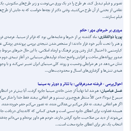
تصویر و فیلم تبدیل کند. هر طرح را در یک ورق می‌نوشت و زیر طرح‌های مکتوبش، یک
نقاشی از بخشی از آن طرح می‌کشید. وقتی دکتر از بچه‌ها خواست که به جایش از طرح‌ه
فیلم بسازند...
مروری بر خبرهای مهر: حکم
پوریا ذوالفقاری
:
ماه گذشته پر از خبرها و شایعه‌هایی بود که فراتر از سینما، عرصه‌ی ف
و هنر را تحت تأثیر خود قرار دادند؛ از مشخص شدن نتیجه‌ی بررسی پرونده‌ی پزشکی ع
کیارستمی تا احتمال کنار رفتن وزیر فرهنگ و ارشاد اسلامی. با این حال خبرهای مربوط ب
صدور پروانه‌های ساخت و افزایش واضح تعداد تولیدهای سینمایی در آغاز نیمه‌ی دوم 
نشان می‌دهد در هر شرایطی وضعیت و روند کلی سینمای ایران تغییر نمی‌کند و با وجو
همه‌ی تنش‌ها و گرفتاری‌های امسال و محدودیت‌های...
احوال‌پرسی - فرشته صدرعرفایی: با تئاتر و دورتر به سینما
عسل عباسیان
:
هم شد اما نهایتاً از جشن خانه‌ی سینما جایزه گرفت. آیا بیش‌تر در انتظار
سیمرغ نبود؟: «من کلاً منتظر هیچ‌چیزی نیستم و هر اتفاقی بیفتد فقط خدا را شکر می‌ک
اگر هم اتفاقی نیفتد، نه فکر می‌کنم بی‌عدالتی شده، نه تصور می‌کنم حقم خورده شده.
همیشه قضاوت برای اعطای جایزه نسبی است و همه‌ی کسانی که کاندیدای دریافت جای
می‌شوند از دید من صلاحیت جایزه گرفتن دارند. خودم هم داور بوده‌ام و می‌دانم چه‌قد
انتخاب یک نفر برای اعطای جایزه سخت است...