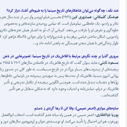
ضد نقد: چه
گونه می
توان شاهکارهای تاریخ سینما را به شیوه
ای آشنا، دراز کرد؟
هوشنگ گلمکانی: همشهری کین
(۱۹۴۱) نخستین فیلم اورسن ولز پس از چند سال تجرب
تئاتر و رادیو، یک جاه‌طلبی تمام‌عیار است که تمامی روحیه‌ی سازنده‌اش و به‌خصوص
جلوه‌گری و تفرعن او را بازتاب می‌دهد. کمپانی آر.ک.ئو به اعتبار همان تجربه‌های تئاتری
رادیویی، امکان ساختن فیلمی پرهزینه و بلندپروازانه را برای جوانی ۲۵س
طول زندگی‌اش با همان تبختر همیشگی به راهش ادامه داد و...
مروری گذرا بر چند نگره‌ی مرتبط با فلاش
بک در تاریخ سینما
:
تصویرهایی در ذهن
مسعود ثابتی
:
شاید بتوان گفت که تاریخ
پیچیده‌ای از پیشرفت‌های بسیار بزرگ‌تر در تاریخ سینماست. به طور کلی در دستور زبا
روایی امروز سینما، فلاش‌بک از مدت‌ها پیش به تمهیدی پیشرفته در بازنمایی خاطره‌ها و
رؤیاها و ذهنیات تبدیل شده است. هم‌چنین الگویی پیچیده از تکامل تدریجی و تأثیر
فلاش‌بک بر درام، نمایش‌نامه و ادبیات وجود دارد که به شکلی متقابل بر هم تأثیر
گذاشته‌اند...
سایه‌های موازی (
اصغر نعیمی):
وفا کن تا رها گردی ز دستم
پوریا ذوالفقاری
:
اصغر نعیمی در همین راه میانه قدم گذاشته است. انتخاب ابوالفضل
پورعرب هم این احتمال را تأیید می‌کند. او نویسنده‌ی جوان و پُرشروشور سال‌های دور و 