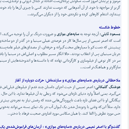
مرموز و پریشان امروز است. سکوتش پرده‌ای‌ست افتاده بر جدال درونی و ترفندی‌ست ب
گریز از مواجهه با خود. از آن آدم‌هایی که دوست ندارند کسی یا چیزی آن‌ها را یاد خود
بیندازد. انتقام کارهای کرده و نکرده‌ی خود را از دیگران می‌گیرند...
خطوط شکسته
مسعود ثابتی
:
آن‌چه توجه به
سایه
های موازی
و ضرورت درنگ بر آن را توجیه می‌کند، ا
است که اصغر نعیمی از پس سال‌ها کار در عرصه‌ی عملی سینما و در گذر از دو ساخته‌
پیشینش که دست‌کم با معیارهای سخت‌گیرانه و حرفه‌ای، از مصداق‌های فیلم عامه‌پسند
جریان سینمای پس از انقلاب بودند، حالا انگار مسیر مطلوب و اصلی‌اش در سینما را یافت
سر در کار نوعی از فیلم‌سازی و کارگردانی نهاده که با دانسته‌ها و اندوخته‌هایش از سینما
سازگارتر و هماهنگ‌تر است...
ملاحظاتی درباره‌ی «سایه
های موازی» و سازنده
اش:
حرکت دوباره از آغاز
هوشنگ گلمکانی:
اصغر نعیمی از حیث اجرای داستان چند قدم از فیلم‌های قبلی‌اش ف
می‌گیرد. یعنی اصلاً وارد دنیای تازه‌ای می‌شود که ربطی به آن فیلم‌ها ندارد. با این حال،
بیگانگی او با این فضای تازه باعث ناپروردگی‌هایی شده که رفعش نیاز به تجربه‌ی بیش‌تر
دارد. مثلاً این‌که وقتی با ردوبدل شدن یک لیوان آب در یک نمای بسته می‌تواند به‌خوب
حس مورد نظرش را القا کند، یا همان سکانس مورد اشاره‌ی صحبت فرهاد با دختر...
گفت
وگو با اصغر نعیمی درباره‌ی «سایه
های موازی»
:
آرمان
های فراموش
شده‌ی یک