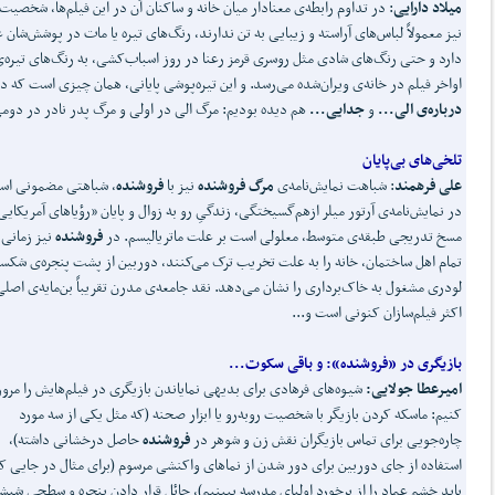
میلاد دارایی
: در تداوم رابطه‌ی معنادار میان خانه و ساکنان آن در این فیلم‌ها، شخصیت‌
نیز معمولاً لباس‌های آراسته و زیبایی به تن ندارند، رنگ‌های تیره یا مات در پوشش‌شان غ
دارد و حتی رنگ‌های شادی مثل روسری قرمز رعنا در روز اسباب‌کشی، به رنگ‌های تیره‌
اواخر فیلم در خانه‌ی ویران‌شده می‌رسد. و این تیره‌پوشی پایانی، همان چیزی است که د
درباره‌ی الی...
و
جدایی...
هم دیده بودیم: مرگ الی در اولی و مرگ پدر نادر در دومی
تلخی
های بی
پایان
علی فرهمند
: شباهت نمایش‌نامه‌ی
مرگ فروشنده
نیز با
فروشنده
، شباهتی مضمونی اس
در نمایش‌نامه‌ی آرتور میلر ازهم‌‌گسیختگی، زندگیِ رو به زوال و پایان «رؤیاهای آمریکایی
مسخ تدریجی طبقه‌ی متوسط، معلولی است بر علت ماتریالیسم. در
فروشنده
نیز زمانی 
تمام اهل ساختمان، خانه را به علت تخریب ترک می‌کنند، دوربین از پشت پنجره‌ی شکست
لودری مشغول به خاک‌برداری را نشان می‌دهد. نقد جامعه‌ی مدرن تقریباً بن‌مایه‌ی اصلی 
اکثر فیلم‌سازان کنونی است و...
بازیگری در «فروشنده»:
و باقی سکوت...
امیرعطا جولایی:
شیوه‌های فرهادی برای بدیهی نمایاندن بازیگری در فیلم‌هایش را مرور
کنیم: ماسکه کردن بازیگر با شخصیت روبه‌رو یا ابزار صحنه (که مثل یکی از سه مورد
چاره‌جویی برای تماس بازیگران نقش زن و شوهر در
فروشنده
حاصل درخشانی داشته)،
استفاده از جای دوربین برای دور شدن از نماهای واکنشی مرسوم (برای مثال در جایی ک
باید خشم عماد را از برخورد اولیای مدرسه ببینیم)، حائل قرار دادن پنجره و سطحی شیشه