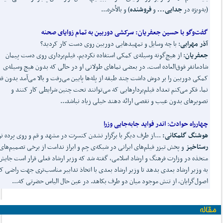
(به‌ویژه در
جدایی...
و
فروشنده
) و بالأخره...
گفت
وگو با حسین جعفریان:
سرکشی دوربین به تمام زوایای صحنه
آذر مهرابی
: با چه وسایل و تمهیدهایی دوربین روی دست کار کردید؟
جعفریان
: از هیچ‌گونه وسیله‌ی کمکی استفاده نکردیم. فیلم‌برداری روی دست پیمان
شادمانفر فوق‌العاده است. در بعضی نماهای طولانی او در حالی که بدون هیچ وسیله‌ی
کمکی دوربین را بر دوش داشت چند طبقه از پله‌ها پایین می‌رفت و بالا می‌آمد بدون ق
نما. فکر می‌کنم تعداد فیلم‌بردارهایی که می‌توانند تحت چنین شرایطی کار کنند و
تصویرهای بدون عیب و نقصی ارائه دهند خیلی زیاد نباشد...
چهارراه حوادث
:
اندر فواید جابه
جایی وزرا
هوشنگ گلمکانی
:
...از طرف دیگر با برگزار نشدن کنسرت در مشهد و قم و روی پرده نر
رستاخیز
و پخش تیزر فیلم‌های ایرانی در شبکه‌ی جِم و ابراز ندامت از برخی تصمیم‌های
متخذه در وزارت فرهنگ و ارشاد اسلامی، گفته شد که وزیر ارشاد فعلی قرار است جایش 
به وزیر ارشاد بعدی بدهد تا وزیر ارشاد بعدی با اتخاذ تدابیر مناسب‌تری جهت راضی ک
اصول‌گرایان، از تنش موجود میان دو طرف بکاهد. در عین حال الیاس حضرتی که...