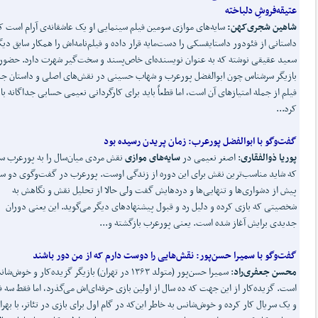
عتیقه
فروشِ دلباخته
شاهین شجری
کهن
:
سایه‌های موازی سومین فیلم سینمایی او یک عاشقانه‌ی آرام است ک
داستانی از فئودور داستایفسکی را دست‌مایه قرار داده و فیلم‌نامه‌اش را همکار سابق دیگ
سعید عقیقی نوشته که به عنوان نویسنده‌ای خاص‌پسند و سخت‌گیر شهرت دارد. حضور
بازیگر سرشناس چون ابوالفضل پورعرب و شهاب حسینی در نقش‌های اصلی و داستان ج
فیلم از جمله امتیازهای آن است، اما قطعاً باید برای کارگردانی نعیمی حسابی جداگانه با
کرد...
گفت
وگو با ابوالفضل پورعرب
:
زمان پریدن رسیده بود
پوریا ذوالفقاری
: اصغر نعیمی در
سایه
های موازی
نقش مردی میان‌سال را به پورعرب س
که شاید مناسب‌ترین نقش برای این دوره از زندگی اوست. پورعرب در گفت‌وگوی دو س
پیش از دشواری‌ها و تنهایی‌ها و دردهایش گفت ولی حالا از تحلیل نقش و نگاهش به
شخصیتی که بازی کرده و دلیل رد و قبول پیشنهادهای دیگر می‌گوید. این یعنی دوران
جدیدی برایش آغاز شده است. یعنی پورعرب بازگشته و...
گفت
وگو با سمیرا حسن
پور
:
نقش
هایی را دوست دارم که از من دور باشند
محسن جعفری
راد
: سمیرا حسن‌پور (متولد ۱۳۶۳ در تهران) بازیگر گزیده‌کار و خوش‌
است. گزیده‌کار از این جهت که ده سال از اولین بازی حرفه‌ای‌اش می‌گذرد، اما فقط سه ف
و یک سریال کار کرده و خوش‌شانس به خاطر این‌که در گام اول برای بازی در تئاتر، با بهرا