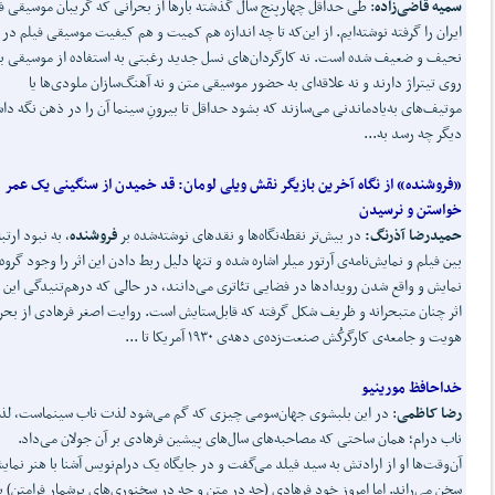
سمیه قاضی
زاده
: طی حداقل چهارپنج سال گذشته بارها از بحرانی که گریبان موسیقی ف
ایران را گرفته نوشته‌ایم. از این‌که تا چه اندازه هم کمیت و هم کیفیت موسیقی فیلم در ا
نحیف و ضعیف شده است. نه کارگردان‌های نسل جدید رغبتی به استفاده از موسیقی ب
روی تیتراژ دارند و نه علاقه‌ای به حضور موسیقی متن و نه آهنگ‌سازان ملودی‌ها یا
موتیف‌های به‌یادماندنی می‌سازند که بشود حداقل تا بیرونِ سینما آن را در ذهن نگه د
دیگر چه رسد به...
«فروشنده» از نگاه آخرین بازیگر نقش ویلی لومان
:
قد خمیدن از سنگینی یک عمر
خواستن و نرسیدن
حمیدرضا آذرنگ:
در بیش‌تر نقطه‌نگاه‌ها و نقدهای نوشته‌شده بر
فروشنده
، به نبود ارتب
بین فیلم و نمایش‌نامه‌ی آرتور میلر اشاره شده و تنها دلیل ربط دادن این اثر را وجود گروه
نمایش و واقع شدن رویدادها در فضایی تئاتری می‌دانند، در حالی که درهم‌تنیدگی این 
اثر چنان متبحرانه و ظریف شکل گرفته که قابل‌ستایش است. روایت اصغر فرهادی از بحر
هویت و جامعه‌ی کارگر‌کُش صنعت‌زده‌ی دهه‌ی ۱۹۳۰ آمریکا تا ...
خداحافظ مورینیو
رضا کاظمی
: در این بلبشوی جهان‌سومی چیزی که گم می‌شود لذت ناب سینماست، ل
ناب درام؛ همان ساحتی که مصاحبه‌های سال‌های پیشین فرهادی بر آن جولان می‌داد.
آن‌وقت‌ها او از ارادتش به سید فیلد می‌گفت و در جایگاه یک درام‌نویس آشنا با هنر نمای
سخن می‌راند. اما امروز خود فرهادی (چه در متن و چه در سخنوری‌های پرشمار فرامتن) ب