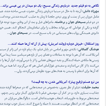
نگاهی به دو فیلم جدید درباره‌ی زندگی مسیح
:
یک دو میدان در پی عیسی براند...
مهرزاد دانش
:
آن‌چه تا به حال در سینما درباره‌ی زندگی حضرت عیسی ساخته شده، عمدت
شامل دوران پس از بعثت او روی تپه‌ی جلجتا تا زمان به صلیب کشیده شدنش بوده است
در دو فیلم
مسیحای جوان
و
برخاسته
، ماجراهای قبل و بعد از این وقایع، مورد توجه قرا
گرفته و یکی از عواملی که می‌تواند مخاطب را برای تماشای‌شان کنجکاو کند، همین خرو
دایره‌ی همیشگی روایت‌های سینمایی در باب مسیح است. در
مسیحای جوان
...
روز استقلال: خیزش دوباره
(
رولند امریش):
پیش از آن
که آن
ها حمله کنند...
هوشنگ گلمکانی:
نکته‌ی مهم و اساسی در پایان فیلم، یک پیام تازه در این ژانر از سینم
آمریکا است که آن هم با توجه به معادلات و فضای پس از یازدهم سپتامبر، معنا پیدا می‌ک
زمینی‌ها ملکه‌ی حمله‌کنندگان و بقیه نیروهای فضایی را از پا درمی‌آورند، ابزار آن‌ها را ن
می‌کنند یا از کار می‌اندازند و سفینه‌ی غول‌آسای اصلی هم که می‌گریزد، اما همه می‌دان
که آن‌ها برای انتقام یا رسیدن به هدف‌های مورد نظرشان برمی‌گردند. ولی...
من نرو هستم
(
رفیع پیتز):
آمریکایی شدن، به چه قیمت؟
محمد حقیقت:
فیلم از نظر بصری، به‌خصوص در صحنه‌هایی که در صحراها گرفته شده‌ا
جذابیت بسیاری دارد، و در کنار آن، موسیقی فیلم با تک‌نوازی گیتار برقی ریس چتهم، 
صحنه‌های مربوط به خاورمیانه، انتخاب هوشمندانه‌ای ا‌ست. دیالوگ‌های سربازان در
صحنه‌هایی که در انتظار موقعیت هستند تا حمله را شروع کنند، بسیار خوب نوشته شد