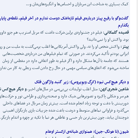
کمک بسیاری به شناخت این سربازان و احساس‌ها و انگیزه‌های‌شان و...
گفت
وگو با رفیع پیتز درباره‌ی فیلم تازه
اشک
دوست ندارم در آخر فیلم، نقطه‌ی پایان
بگذارم
قصیده گلمکان
ی
: فیلم در جشنواره‌ی برلین شرکت داشت که مریل استریپ هم جزو داور
بود. واکنش او را نمی‌دانید؟
پیتز:
واکنش شخص او را نه، ولی واکنش آمریکایی‌ها اغلب برمی‌گشت به ملیت من و ر
ایرانی بودنم تأکید می‌کردند. در صورتی که تمام فیلم‌های من درباره‌ی شخصیت‌هایی
هستند که جامعه با آن‌ها مشکل دارد و اگر فیلم به طور اتفاقی دارد در مقطعی از زمان
ساخته می‌شود که اتفاق‌های سیاسی مهمی در حال رخ دادن است ربطی به کار من ندارد.
و دیگر هیچ
کس نبود
(
کرِگ ویوِیروس):
زیر گنبد واژگون فلک
شاهین شجری
کهن:
مثل اغلب تولیدات بی‌بی‌سی در سال‌های اخیر،
و دیگر هیچ
کس نب
هم سر و شکلی پاکیزه و تصویرهایی شیک دارد و صحنه‌پردازی و طراحی نور و حرکت‌های
دوربینش با دقت و توجه زیاد انجام شده است. بیش‌تر زمان سریال در فضاهای داخلی
می‌گذرد و فراوانی نماهای متوسط و درشت باعث شده جزییات بازی بازیگران اهمیتی
دوچندان بیابد، چون بیش‌ترین بار حسی و عاطفی هر نما با تکیه بر چهره و اندام بازیگر..
شیون
(
نا هونگ-جین):
همنوازی شبانه‌ی ارکستر اوهام