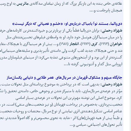
علاقه‌ی خاص بنده به این بازیگر بزرگ که از زمان تماشای سه‌گانه‌ی
ماتریس
به اوج رسی
همچنان پابرجاست و
...
دی
پالما، مستند نوآ بامباک درباره‌ی او:
«خشم و عصیانی که دیگر نیست»
شهزاد رحمتی:
برایان دی‌پالما قطعاً یکی از پربارترین و خیره‌کننده‌ترین کارنامه‌های حرفه‌
را در میان سینماگران هم‌نسل خود دارد. او به واسطه‌ی فیلم‌های تحسین‌شده‌ای مثل
خواهران
(۱۹۹۳)،
کری
(۱۹۷۶)،
انفجار
(۱۹۸۱) و... بیش از هر سینماگری با هیچکاک مقا
شد و حتی هیچکاک جدید لقب گرفت ولی دامنه‌ی تأثیرپذیری و سلیقه‌های سینمایی‌ا
گسترده‌تر از این بود و از آبشخورهای متنوعی تغذیه می‌کرد: از سینمای فیلم‌سازان مدرن
اروپایی مثل گدار و ‌آنتونیونی گرفته تا
...
جایگاه مبهم و مشکوک قهرمان در سریال
های عصر طلایی و دنیایی یکسان
ساز
شهزاد رحمتی:
بدیهی است که در پرداختن به موضوع پردامنه‌ای مثل تحولات مثبت و
مؤثر در عرصه‌ی سریال‌سازی، باید با متمرکز شدن بر وجوهی خاص، دامنه‌ی تحقیق را تنگ
کرد. موضوع اصلی این نوشته مهم‌ترین این تحولات در عرصه‌ی بسیار اساسی
شخصیت‌پردازی، به‌خصوص در پرداخت قهرمانان (و نیز شخصیت‌های منفی) است. در م
عناصر اساسی تشکیل‌دهنده‌ی اثری نمایشی از نوع سریال، مختصات و روحیات شخصیت‌ه
و طبعاً بیش از همه قهرمان(های) اثر - شاید به نحوی محسوس‌تر و گاه اصولاً شدیدتر، ت
تأثیر تحول‌های اجتماعی، سیاسی و...