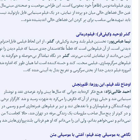
روی فیلم‌نامه‌نویس (ظاهراً خود یعقوبی) است. این طراحی موقعیت و صحنه‌ی مینی‌مال 
عین حال فضاهای خالی میان دو پرده از نمایش، در یک فیلم سینمایی قابل‌ بازتولید نیس
باید تمهیدهایی مناسب برای پر کردن این فضاهای خالی اندیشیده شود...
گشر
(
وحید وکیلی
فر):
فیلم
درمانی
نیما عباس
پور:
نخستین فیلم بلند وحید وکیلی‌فر،
گشر
، از این لحاظ فیلمی قابل‌احترام 
دیدنی‌ است. از آن فیلم‌هایی است که قطعاً علاقه‌مندان جدی سینما که فیلم دیدن را ن
آیین می‌دانند از تماشایش لذت می‌برند.
گشر
در نگاه تماشاگر بی‌حوصله و خوگرفته به
فیلم‌های سرگرم‌سازی، فیلمی سخت، کند و خسته‌کننده است اما همان طور که اشاره شد
امروزه فیلم دیدن جدا از بخش سرگرمی و تفریح بدل به آیینی شده که...
اوضاع نقد فیلم، این روزها:
قلم
رنجش
احمد طالبی
نژاد
:
هیچ فکر کرده‌اید جوانی که سال‌ها پیش وارد عرصه‌ی نقد و نوشتار
سینمایی شد و خیلی زودتر از آن‌که فکرش را می‌کرد به شهرت رسید و شد کارگزار برخی
تهیه‌کنندگان و فیلم‌سازان و با نقد‌های تند و تیز بر فیلم‌های غیرتجاری اسم و رسمی در 
و در کم‌تر از پنج سال صاحب ملزومات یک زندگی مرفه در تهران شد، حالا کجاست؟ من 
نمی‌دانم و نمی‌خواهم بدانم، ولی این را می‌دانم که او هم قربانی بلندپروازی‌هایش شد و
نگاهی به موسیقی چند فیلم:
آشتی با موسیقی متن