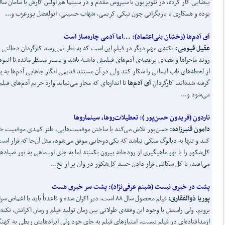
بیضایی کار کرده، در تلویزیون با سیروس مقدم و در سینما هم اولین کارش با سامان سال
بوده و همکاری با بازیگرانی چون نیکی کریمی، شهاب حسینی، ابولفضل پورعرب و...
آی آدم
ها (رخشان بنی
اعتماد
):
...اما آدمی چاره
ساز است
عقیل قیومی:
نکته‌ی مهم دیگر در فیلم این است که به نظر نمی‌رسد کارگردان دخالتی 
روند ماجراها و قصه‌ی پرغصه‌ی آدم‌های فیلمش داشته باشد و بسیار منتظر مانده تا انبو
از لحظه‌های ناب انسانی را شکار کند ولی در آن مستند قدیمی انگار جاهایی آدم‌ها به ب
گرفته شده‌اند. کارگردانِ
آی آدم
ها
تا اندازه‌ای که مجاز می‌نماید وارد حریم آدم‌های فی
می‌شود و...
ناردون (فریدون حسن
پور
):
تعطیلات
روها، سینماروها
دامون قنبرزاده:
حسن‌پور تلاش می‌کند با ساختن موقعیت‌هایی، طنز کمدی موقعیت خ
کند و تنها به دیالوگ متکی نباشد که یکی‌دوجایی موفق می‌شود، مثل آن‌جا که قرار اس
کل‌شکور را با تور ماهیگیری از رودخانه بیرون بکشند اما به جای او، ماهی به تور صیادها
می‌افتد، یا کل سکانس قرار دادن جسد کل‌شکور در وان پر از یخ...
پشت در خبری نیست (شبنم عرفی
نژاد
):
پشت سر خبری هست
پوریا ذوالفقاری
: فیلم محصول سال ۸۸ است. دیر اکران شده و قاعدتاً باید با اغماض
برویم. ولی راستش با وجود این وقفه‌ی طولانی بین زمان تولید فیلم و زمان اکرانش، نکته
ازمدافتاده‌ای در فیلم نیست. امتیازهای فیلم به جای خود ولی ایرادهایش ربطی به کهن