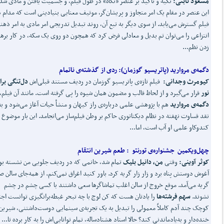
مسعود ثابتی:
تکیه و تأکید بر عنصر «نگاه» در طول فیلم، و جسمیت یافتن و مادی شد
این عنصر در مقام یک امر متجاوز و پریشان‌گر، موتیف معنایی بنیادینی است که مدام 
فیلم گسترش می‌یابد. از سوی دیگر به تبع آن، روند تبدیل تدریجی امر مادی به امر ذهن
انتزاعی را می‌توان تم بدیل و معادلی فرض کرد که همچون دو روی یک سکه، در کار بره
زدن نظم...
دگمه‌ی مروارید
(
پاتریسیو گوزمان):
ردی از گذشته‌ی ناتمام
کیومرث وجدانی:
فیلم تازه‌ی پاتریسیو گوزمان در ردیف مستند قبلی‌اش
دل
تنگی برا
نور
قرار می‌گیرد و از لحاظ قالب و مضمون همان شیوه را پی گرفته است. مانند آن فیلم،
دگمه‌ی مروارید
هم با پژوهشی علمی درباره‌ی راز کیهان و منشأ حیات آغاز می‌شود و به
نقد قساوت نهفته در نظام دیکتاتوری حاکم بر وطن فیلم‌ساز می‌انجامد. این بار موضوع
کندوکاو علمی او آب است، اما...
چهل
ویکمین جشنواره‌ی تورنتو
:
طعم شیرین انتقام
کوثر آوینی:
وقتی
من، دانیل بلیک
تمام شد، خانمی که در ردیف جلویی من نشسته بود
آغوش دوستش پناه برد و زار زار گریه کرد. باور کنید اغراق نمی‌کنم. از همه‌جا‌ی سالن 
گریه می‌آمد. موقع خروج از سالن اغلب تماشاگرها سعی داشتند با کسی چشم در چشم
نشوند.
سهم فرشته
ها
را یادتان هست که کن لوچ با چه تبحر غبطه‌برانگیزی توانست اج
کوچک چند آدم کاملاً معمولی را تبدیل به یک تجربه‌ی سینمایی دوست‌داشتنی، شیرین
خنده‌دار و به‌یادماندنی کند؟ حالا استاد هشتادساله، تمام توانایی‌‌اش را به کار برده تا...