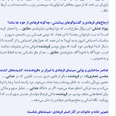
بازی‌ای تن داده که از سوی مخالفان ایدئولوژیک سرسختش ترتیب داده شده است. آن‌ها
حالا...
ارجاع
های فرهادی و گفت
وگوهای بینامتنی:
چه
گونه فرهادی از خود جا ماند؟
بهزاد عشقی
: این سؤال مطرح است که چرا فرهادی فیلم‌نامه‌ی
حقایق...
را احضار کرده
است؟ به نیت بازخوانی مجدد؟ با این هدف که نوعی همسانی بین جامعه‌ی دیروز و
مناسبات اجتماعی امروز پدید آورد؟ به این قصد که تحول‌های اجتماعی را از گذشته تا ام
دنبال کند؟ فرهادی خود گفته که موقع نوشتن
فروشنده
اشرافی به این فیلم‌نامه نداشته
‌است. خودآگاه یا ناخودآگاه، فیلم‌نامه‌ی
حقایق...
چه از نظر داستانی چه به لحاظ اجتما
و به‌خصوص...
عناصر ساختاری و روایی سینمای فرهادی با تمرکز بر «فروشنده»:
کشیده
های کشنده
محسن جعفری
راد:
در
فروشنده
دیگر از قانون خبری نیست. قانونی که در
جدایی...
حضور پررنگی داشت، به خاطر روحیات رعنا حذف می‌شود. مرد راننده ابتدا رعنا را قربا
می‌کند و بعد قربانی انتقام عماد می‌شود. اگر در دادگاه
جدایی...
تعامل متهم و شاکی ر
برای لحظه‌هایی شاهد بودیم، در
فروشنده
شاکی (رعنا) خواستار بخشش متهم است که ا
رویکرد، نگاه انسانی و صلح‌جویانه‌ی فرهادی را نشان می‌دهد...
تصویر خانه و خانواده در آثار اصغر فرهادی:
شیشه
های شکسته