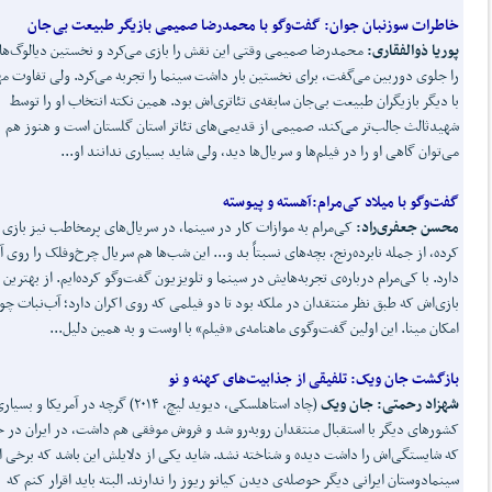
خاطرات سوزنبان جوان: گفت‌وگو با محمدرضا صمیمی بازیگر طبیعت بی جان
پوریا ذوالفقاری:
محمدرضا صمیمی وقتی این نقش را بازی می‌کرد و نخستین دیالوگ‌ه
را جلوی دوربین می‌گفت، برای نخستین بار داشت سینما را تجربه می‌کرد. ولی تفاوت مه
با دیگر بازیگران طبیعت بی‌جان سابقه‌ی تئاتری‌اش بود. همین نکته انتخاب او را توسط
شهید‌ثالث جالب‌تر می‌کند. صمیمی از قدیمی‌های تئاتر استان گلستان است و هنوز هم
می‌توان گاهی او را در فیلم‌ها و سریال‌ها دید، ولی شاید بسیاری ندانند او...
گفت
وگو با میلاد کی
مرام
:
آهسته و پیوسته
محسن جعفری
راد
:
کی‌مرام به موازات کار در سینما، در سریال‌های پرمخاطب نیز بازی
کرده، از جمله نابرده‌رنج، بچه‌های نسبتاً بد و... این شب‌ها هم سریال چرخ‌وفلک را روی آ
دارد. با کی‌مرام درباره‌ی تجربه‌هایش در سینما و تلویزیون گفت‌وگو کرده‌ایم. از بهترین
بازی‌اش که طبق نظر منتقدان در ملکه بود تا دو فیلمی که روی اکران دارد؛ آب‌نبات چو
امکان مینا. این اولین گفت‌وگوی ماهنامه‌ی «فیلم» با اوست و به همین دلیل...
بازگشت جان ویک:
تلفیقی از جذابیت
های کهنه و نو
شهزاد رحمتی
:
جان ویک
(چاد استاهلسکی، دیوید لیچ، ۲۰۱۴) گرچه در آمریکا و بس
کشورهای دیگر با استقبال منتقدان روبه‌رو شد و فروش موفقی هم داشت، در ایران در
که شایستگی‌اش را داشت دیده و شناخته نشد. شاید یکی از دلایلش این باشد که برخی ا
سینمادوستان ایرانی دیگر حوصله‌ی دیدن کیانو ریوز را ندارند. البته باید اقرار کنم که