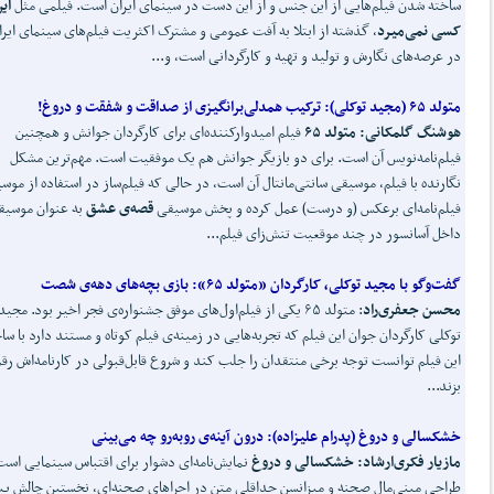
ساخته شدن فیلم‌هایی از این جنس و از این دست در سینمای ایران است. فیلمی مثل
ای
کسی نمی
میرد
، گذشته از ابتلا به آفت عمومی و مشترک اکثریت فیلم‌های سینمای ایرا
در عرصه‌های نگارش و تولید و تهیه و کارگردانی است، و...
متولد ۶۵ (مجید توکلی):
ترکیب همدلی
برانگیزی از صداقت و شفقت و دروغ!
هوشنگ گلمکانی: متولد ۶۵
فیلم امیدوارکننده‌ای برای کارگردان جوانش و همچنین
فیلم‌نامه‌نویس آن است. برای دو بازیگر جوانش هم یک موفقیت است. مهم‌ترین مشکل
نگارنده با فیلم، موسیقی سانتی‌مانتال آن است، در حالی که فیلم‌ساز در استفاده از موس
فیلم‌نامه‌ای برعکس (و درست) عمل کرده و پخش موسیقی
قصه‌ی عشق
به عنوان موسیق
داخل آسانسور در چند موقعیت تنش‌زای فیلم...
گفت
وگو با مجید توکلی، کارگردان «متولد ۶۵»:
بازی بچه
های دهه‌ی شصت
محسن جعفری
راد
: متولد ۶۵ یکی از فیلم‌اول‌های موفق جشنواره‌ی فجر اخیر بود. مجید
توکلی کارگردان جوان این فیلم که تجربه‌هایی در زمینه‌ی فیلم کوتاه و مستند دارد با س
این فیلم توانست توجه برخی منتقدان را جلب کند و شروع قابل‌قبولی در کارنامه‌اش رق
بزند...
خشکسالی و دروغ (پدرام علیزاده):
درون آینه‌ی روبه
رو چه می
بینی
مازیار فکری
ارشاد: خشکسالی و دروغ
نمایش‌نامه‌ای دشوار برای اقتباس سینمایی است
طراحی مینی‌مال صحنه و میزانسن حداقلی متن در اجراهای صحنه‌ای، نخستین چالش پ