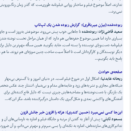
ندارند. اصلاً موضوع فیلم و ساختار روایی فیلم‌نامه طوری‌ست که گذر زمان رنگ‌ورویش 
نمی‌برد...
ربوده
شده (بیژن میرباقری):
گزارش ربوده شدن یک لپ
تاپ
سعید قاضی
نژاد:
ربوده
شده
تا جاهایی خوب پیش می‌رود. موضوعش به‌روز است و جای
بسیاری دارد اما همین موضوع حفره‌هایی هم دارد که از همان مراحل نخست نوشته شدن
فیلم‌نامه دست‌وپای نویسنده را بسته است. شاید بگویید همین مسأله مهم‌ترین دلیل برا
دیگر نویسندگان و کارگردانان است تا اصلاً سمت ساخت چنین سوژه‌ای هم نروند. ما هم 
پاسخ باید بگوییم...
صفحه‌ی حوادث
ریحانه عابدنیا
: اشکال اول در شروع فیلم است. در دنیای امروز و با گسترش بی‌مهار
شبکه‌های مجازی و نشریه‌های زرد و شایعه‌های مدام و بی‌شمار، انتشار چند عکس شخصی
یک بازیگر، یا دست‌نوشته‌ها و مصاحبه‌هایش چیزی نیست که دلیل قانع‌کننده‌ای برای
آشفتگی‌های واکنشی بعدی و شکل‌گیری یک داستان درگیرکننده باشد. مگر این‌که...
این
جا کسی نمی
میرد
(
حسین کندری):
هرکه را افزون خبر جانش فزون
مسعود ثابتی:
پیش از آغاز به گفتن از مرتبه و جایگاه فیلم و اشاره به نارسایی‌های آن و
ندانم‌کاری‌های سازنده‌اش، اشاره به نکته‌ای را بسی مبرم‌تر و مهم‌تر می‌دانم، و آن ضرور