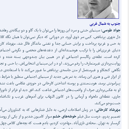
جنوب به شمال غربی
جواد طوسی:
سینمای خنثی و سرد این روزها را می‌توان با یک گاو و دو بیگانه‌ی رهاشد
دل شهری پرتناقض، کمی سر ذوق آورد. در دورانی که دیگر نمی‌توان با همان نگاه کل
به حس و غریزه پرداخت و برایش حسابی جدا و نقشی ماندگار قائل شد، مهرشاد کار
دنیای غریزی‌اش را با ترکیب هوشمندانه‌ای از دغدغه‌های شخصی و نگرشی اجتماعی
کرده است. نطفه‌ی رئالیسم اجتماعی او در همین بیان چندوجهی بسته شده و ن
روایت‌پردازی غیرمتعارف را رقم می‌زند. او در این سینمای انتخابی‌اش، با حس و تجر
نگاهی کنجکاو و غیرمنفعل از متن جامعه‌ی پرتناقض ما عبور می‌کند تا با استفاده‌ی 
از ابزار فنی و هنری این رسانه، به تعریفی جدید از سینمای اجتماعی منطبق با شرایط 
پیرامونش برسد. هویت‌مندی و پوسته انداختن کارخانی در حوزه‌ی عکاسی باعث نشد
او به عکس‌برداری صرف از واقعیت‌های اجتماعی قناعت کند. افق دید او فراتر از ناتورا
جاری، نقطه‌ای دلخواه و آرمانی را در کانون التهاب برای آدم‌های غریب و تک‌افتاد
جست‌وجو می‌کند.
مهرشاد کارخانی:
در زمان اصلاحات ارضی، به دلیل فشارهایی که به کشاورزان می‌آمد
تصمیم پدرم، درست مثل فیلم
خوشه‌های خشم
سوار کامیون شدیم و از یکی از روست
گرمسار به تهران ـ محله‌ی نازی‌آباد ـ مهاجرت کردیم. یادم هست که بچه‌های کلاس چهل‌پ