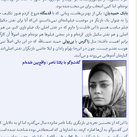
بوده‌ام. اما کمی انتخاب برای من سخت شده بود.
بابک حمیدیان:
یکی از بهترین‌هاست. زمانی که با
قدمگاه
شروع کردم هنوز تکلیف خ
را به عنوان یک بازیگر در موقعیت فیلم‌نامه‌ای نمی‌دانستم. این‌که آیا برای نقش مکم
فیلم مناسب هستم یا این قابلیت را دارم که در نقش اصلی یک فیلم بازی کنم. من هم
اصلی و هم نقش مکمل بازی کرده‌ام و در بعضی فیلم‌ها هم بوده‌ام چون اصولاً آن کارگ
برایم اهمیت داشته؛ مثل
زاگرس
یا
بی‌پولی
حمید نعمت‌الله که در این یکی اصلاً نمی‌
هویت نقشم چیست. چون در این‌جا بهرام رادان و لیلا حاتمی بازیگران نقش اصلی‌اند 
کنارشان آدم‌هایی می‌روند و می‌آیند.
گفت‌وگو با یکتا ناصر: واقع‌بین شده‌ام
با این‌که از نخستین تجربه‌ی بازیگری یکتا ناصر شانزده سال می‌گذرد اما او به دلایلی ک
این گفت‌وگو به آن‌ها اشاره کرده، به اندازه‌ای که استحقاقش بوده شناخته نشده است
گفت‌وگوی جمعی با بازیگران سریال
اولین شب آرامش
یکتا ناصر حضور نداشت و ن