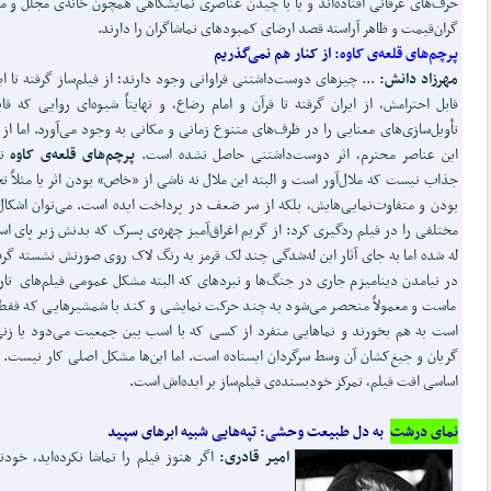
حرف‌های عرفانی افتاده‌اند و یا با چیدن عناصری نمایشگاهی همچون خانه‌ی مجلل و م
گران‌قیمت و ظاهر آراسته قصد ارضای کمبودهای تماشاگران را دارند.
پرچم‌های قلعه‌ی کاوه
:
از کنار هم نمی‌گذریم
مهرزاد دانش:
... چیزهای دوست‌داشتنی فراوانی وجود دارند؛ از فیلم‌ساز گرفته تا ای
قابل احترامش، از ایران گرفته تا قرآن و امام رضاع، و نهایتاً شیوه‌ای روایی که قا
تأویل‌سازی‌های معنایی را در ظرف‌های متنوع زمانی و مکانی به وجود می‌آورد. اما از
این عناصر محترم، اثر دوست‌داشتنی حاصل نشده است.
پرچم‌های قلعه‌ی کاوه
نه
جذاب نیست که ملال‌آور است و البته این ملال نه ناشی از «خاص» بودن اثر یا مثلاً ت
بودن و متفاوت‌نمایی‌هایش، بلکه از سر ضعف در پرداخت ایده است. می‌توان اشکال
مختلفی را در فیلم ردگیری کرد: از گریم اغراق‌آمیز چهره‌ی پسرک که بدنش زیر پای اس
له شده اما به جای آثار این له‌شدگی چند لک قرمز به رنگ لاک روی صورتش نشسته گرفت
در نیامدن دینامیزم جاری در جنگ‌ها و نبردهای که البته مشکل عمومی فیلم‌های تا
ماست و معمولاً منحصر می‌شود به چند حرکت نمایشی و کند با شمشیرهایی که فقط 
است به هم بخورند و نماهایی منفرد از کسی که با اسب بین جمعیت می‌دود یا زن
گریان و جیغ‌کشان آن وسط سرگردان ایستاده است. اما این‌ها مشکل اصلی کار نیست.
اساسی افت فیلم، تمرکز خودبسنده‌ی فیلم‌ساز بر ایده‌اش است.
نمای درشت
به دل طبیعت وحشی: تپه‌هایی شبیه ابرهای سپید
امیر قادری:
اگر هنوز فیلم را تماشا نکرده‌اید، خودتا