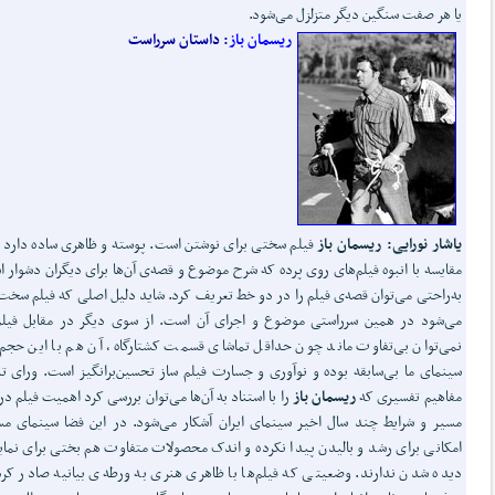
یا هر صفت سنگین دیگر متزلزل می‌شود.
ریسمان باز
: داستان سرراست
یاشار نورایی:
ریسمان باز
فیلم سختی برای نوشتن است. پوسته و ظاهری ساده دارد 
مقایسه با انبوه فیلم‌های روی پرده که شرح موضوع و قصه‌ی آن‌ها برای دیگران دشوار 
به‌راحتی می‌توان قصه‌ی فیلم را در دو خط تعریف کرد. شاید دلیل اصلی که فیلم سخت
می‌شود در همین سرراستی موضوع و اجرای آن است. از سوی دیگر در مقابل فیل
نمی‌توان بی‌تفاوت ماند چون حداقل تماشای قسمت کشتارگاه، آن هم با این حجم
سینمای ما بی‌سابقه بوده و نوآوری و جسارت فیلم ساز تحسین‌برانگیز است. ورای ت
مفاهیم تفسیری که
ریسمان باز
را با استناد به آن‌ها می‌توان بررسی کرد اهمیت فیلم در
مسیر و شرایط چند سال اخیر سینمای ایران آشکار می‌شود. در این فضا سینمای م
امکانی برای رشد و بالیدن پیدا نکرده و اندک محصولات متفاوت هم بختی برای نما
دیده شدن ندارند. وضعیتی که فیلم‌ها با ظاهری هنری به ورطه‌ی بیانیه صادر کر