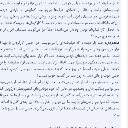
نقش فیلم‌نامه در روند سینمای کمدی... اما بحث کمی فراتر از چارچوب این فی
فیلم‌نامه‌اش رفت و حالا از لابه‌لای حرف‌ها می‌توانید کمابیش با پاره‌ای دردس
فیلم‌نامه‌نویسی در سینمای ایران آشنا شوید و برای برخی پرسش‌ها نیز پاسخی پیدا ک
این‌که جایگاه فیلم‌نامه در مناسبات تولید فیلم کجاست؟ کارگردان‌ها و تهیه‌کننده‌ها، چه
به حاصل کار فیلم‌نامه‌نویس وفادار می‌مانند؟ اصلاً چرا می‌گویند سینمای ایران از
فیلم‌نامه رنج می‌برد؟
مقصودی:
چند بار دیده‌ام که فیلم‌نامه‌ای را می‌نویسم، در اختیار کارگردان یا تهیه‌ک
قرار می‌دهم، وقتی می‌خوانند می‌گویند فوق‌العاده است! خیلی عالی است! چه‌قدر 
است! اما دو هفته بعد، ایده‌های تازه می‌دهند. خب اگر قرار باشد برای فیلم‌نامه ایده بد
باید فیلم‌نامه‌ی دیگری بنویسم! همین اتفاق برای من افتاد. نسخه‌ی اول فیلم‌نامه را نو
گفتند خیلی خوب است! دو روز بعد گفتند خوب نیست. بازنویسی کردم، گفتند ح
خیلی خوب و عالی شد. سه روز بعد باز گفتند خوب نیست!
ثمینی: ما بسیار خوب اسطوره‌سازی می‌کنیم، بعد آن‌قدر این اسطوره‌ها، اسطوره می‌شون
نمی‌توانیم بشکنیم‌شان و بخندیم. در حالی که خود یونانی‌های اسطوره‌ساز، دَررُویی گذ
بودند به نام «ساتیر» که می‌گفتند گاهی اسطوره‌های‌مان را بشکنیم و به آن‌ها بخندیم تا
نشوند که نتوانیم از پس‌شان برآییم. ما این دررو را نداریم. حالا این ایده‌ی کلی را اضافه
به مسایلی که خیلی از کمدی‌های دنیا از آن انرژی می‌گیرند. یعنی مسایل مربوط به 
مرد.
نمی‌دانم در مورد من پای چه چیزی در میان است