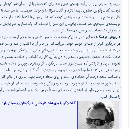
می‌سازد. نمایش روز برمی‌آید بهانه‌ی خوبی شد برای گفت‌وگو با او، اما آن‌قدر گرفتار بو
فرصت گفت‌وگویی حضوری پیدا نکرد و گفت سؤال‌ها را برایش بفرستیم. ما هم چند تا 
کلی نوشتیم و برایش فرستادیم و خواهش کردیم که به این سؤال‌ها اکتفا نکند و او که 
نویسنده‌ی متبحری هم هست، برای‌مان این متن را فرستاد که یک سناریو هم برایش ت
داده و از یک مصاحبه‌ی واقعی هم جذاب‌تر است.
داریوش فرهنگ:
صدای آدمی بیان‌گر شخصیت، شعور، دانش و سلیقه‌ی اوست. من هم
هر بازیگری کم‌تر از صدای خودم خوشم می‌آید. اما این‌جا و آن‌جا اغلب از صدای من 
می‌کنند. شخصاً آن را از بازی و شخصیت جدا نمی‌دانم. حتی در زندگی روزمره، زیر 
صدا، مکث‌ها، شدت بخشیدن، منحنی دادن به آن، کاربرد کلمات و جملات، همه و هم
نحوه‌ی بازی و کاراکتر آدم بسیار مؤثر است. بازیگران اگر زیباترین چهره را داشته باشند
و مرد فرقی نمی‌کند) اما تونالیته‌ی صدا و روش بیان آن‌ها تأثیرگذار و دل‌نشین نباشد باز
باخته‌اند. پنجاه درصد آن خدادادی است و روی پنجاه درصد بقیه، عمری در تئاتر کار 
صیقل خورده، ترمیم پیدا کرده و رفته رفته جزء ویژگی و خصوصیت شده. این اواخر بیش‌ت
آن می‌رسم و سعی دارم از لابه‌لای یک صدای نسبتاً خوش، یک جور احساس امنیت و آ
را منتقل کنم.
گفت‌وگو با مهرشاد کارخانی کارگردان ریسمان باز: