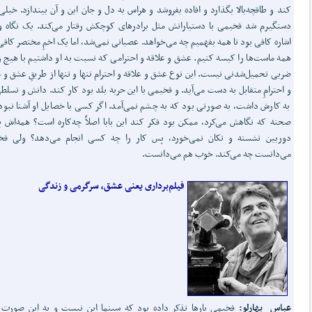
کند و طاقچه‌بالا بگذارد و افاده بفروشد و هراس به دل و جان این و آن بیندازد. خیلی
دستگیرم شد فخیمی با دستیارانش مثل برادرهای کوچکش رفتار می‌کند. یک نگاه 
اشاره کافی بود تا همه بفهمیم چه می‌خواهد. عصبانی نمی‌شد، اما یک اخمِ مختصر کافی
همه ماست‌ها را کیسه کنیم. عشق و علاقه و احترامی که نسبت به او داشتیم با هیچ ز
ضربی تحمیل‌شدنی نیست. این نوع عشق و علاقه و احترام تنها و تنها از طریقِ عشق و ع
و احترامِ متقابل به دست می‌آید. و فخیمی با این حربه بلد بود کار کند. دانش و تسلط
به کارش داشت، به صورتی بود که به چشم نمی‌آمد. اگر کسی با خصایل او آشنا نبود
صحنه که نگاهش می‌کرد، ممکن بود فکر کند این بابا اصلاً چه‌کاره است؟ همه‌اش
دوربین نشسته و تکان نمی‌خورد، پس کار را چه کسی انجام می‌دهد؟ ولی فخ
می‌دانست چه می‌کند. خوب هم می‌دانست.
فیلم‌برداری یعنی عشق‌، سرگرمی‌ و زندگی
عباس بهارلو:
فخیمی‌ بارها تذکر داده بود که‌ سینما این‌ نیست‌ و به‌ این‌ صورت‌ ف