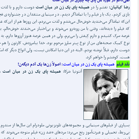
رضا کیانیان:
نقشم را در
همیشه پای یک زن در میان است
دوست دارم و با لذت آ
بازی کردم. یک بار فیلم را با تماشاگر دیدم. در سینمای منتقدان در جشنواره‌ی فجر
این‌که تماشاگر می‌خندید خوش‌حال می‌شدم و لذت می‌بردم. این روزها هم از این‌که عد
که فیلم را دیده‌اند، وقتی با من روبه‌رو می‌شوند و بی‌اختیار می‌خندند خوش‌حالم. به
عرصه سرک کشیدم و دارم کِیفش را می‌برم. ولی در همین عرصه هنوز آرزوها دارم. به 
نوع کمیک صحنه‌های من از نوع پیتر سلرز مرحوم بود. خدا بیامرزدش. کارتون را هم 
دوست دارم. قبلاً نوشته بودم. البته در این دنیا امکانش نیست، ولی انواع دیگر که ام
هست. کوششم را خواهم کرد.
نقد فیلم
همیشه پای یک زن در میان است
: اصولاً زن‌ها یک آدم دیگه‌ن!
آنتونیا شرکا:
همیشه پای یک زن در میان است
ما
بسیاری از فیلم‌های سینمایی و مجموعه‌های تلویزیونی ملودرام این سال‌ها از سندرم پ
بی‌ربط، تحمیلی و عبرت‌آموز رنج می‌برد: مردهای «ضد زن» فیلم متوجه می‌شوند که ز