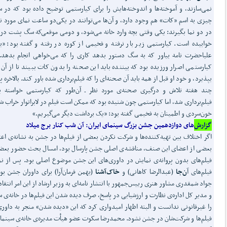
نمی‌سازند، و آموخته‌ها و اندوخته‌هایش‌ را برای‌ کیارستمی‌ توضیح‌ داده بود که‌ در س
چیزی‌ به اسم‌ «کات‌» هم وجود دارد، و آن‌ها می‌توانند در یکی‌دو ساعت‌ نمای‌ مورد نظ
در دو نما بگیرند: یکی‌ وقتی‌ بچه‌ وارد خانه‌ می‌شود، و دومی‌ موقعی‌که‌ سگ‌ پشت‌ در خ
خوابیده‌ است‌. کیارستمی‌ زیر بار نرفته و فخیمی‌ از کوره‌ در ‌رفته و گفته بود: «بر
علیاحضرت‌ نامه‌ بیاور که‌ به ‌سگ‌ دستور بدهد کاری‌ را که‌ می‌خواهی‌ انجام‌ بدهد.»
کیارستمی‌ اصرار ورزیده بود که‌ بیننده‌ باید این‌ صحنه‌ را بدون‌ کات‌ ببیند تا از آن‌ ت
بپذیرد، و خود او قبل‌ از همه‌ باید آن‌ صحنه‌ای‌ را که‌ فیلم‌برداری‌ شده‌ باور کند. بالاخره‌ پ
چند هفته‌ تلاش‌ و درگیری‌ صحنه‌ی‌ مورد نظر ـ آن‌طور که ‌کیارستمی‌ خواسته ب
فیلم‌برداری شد، اما کیارستمی چون‌ شنیده‌ بود که‌ ممکن است‌ فیلم‌ در لابراتوار خراب‌ شو
خون‌سردی‌ و اطمینان‌ به‌ فخیمی گفته بود: «یک‌ برداشت‌ دیگر می‌گیریم‌.»
گزارش‌
های دوازدهمین جشن بزرگ سینمای ایران: آن شب کنار برج میلاد
اگر اختلاف بین تهیه‌کننده‌ها و شرکت نکردن بعضی از فیلم‌ها در جشن به نشانه‌ی اع
بعضی از اعضای این صنف، مناقشه‌ی اصلی جشن پارسال بود، امسال بحث حضور بعض
فیلم‌های بدون پروانه‌ی نمایش در داوری‌های این جشن موضوع اصلی بود. پس از ن
فیلم‌های آ
ن‌جا
(عبدالرضا کاهانی) و
خاک‌آشنا
(بهمن فرمان‌آرا) برای داوران جشن بو
جواد شمقدری مشاور هنری رییس‌جمهور با انتشار نامه‌ای به وزیر ارشاد از این امر انتقاد
و مدیر کل اداره‌ی نظارت و ارزشیابی در پاسخ، صرف دیده شدن این فیلم‌ها در خانه‌ی س
را غیرقانونی ندانست و البته اظهار امیدواری کرد که این «دیده شدن» منجر به داوری
فیلم‌ها و شرکت‌شان در جشن نشود. محمدرضا سکوت عضو هیأت مدیره‌ی خانه‌ی سینما ب