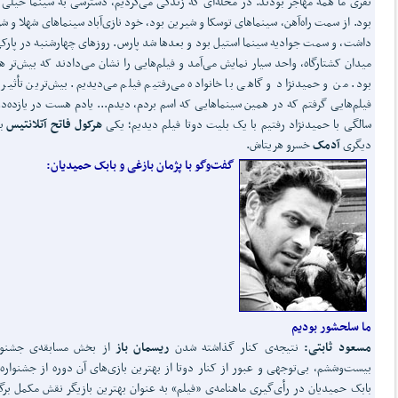
نفری ما همه مهاجر بودند. در محله‌ای که زندگی می‌کردیم، دسترسی به سینما خیلی 
بود. از سمت راه‌آهن، سینماهای توسکا و شیرین بود، خود نازی‌آباد سینماهای شهلا و شر
داشت، و سمت جوادیه سینما استیل بود و بعدها شد پارس. روزهای چهارشنبه در پارک
میدان کشتارگاه، واحد سیار نمایش می‌آمد و فیلم‌هایی را نشان می‌دادند که بیش‌تر 
بود. من و حمیدنژاد و گاهی با خانواده می‌رفتیم فیلم می‌دیدیم. بیش‌ترین تأثیر ر
فیلم‌هایی گرفتم که در همین سینماهایی که اسم بردم، دیدم... یادم هست در یازده‌دو
سالگی با حمیدنژاد رفتیم با یک بلیت دوتا فیلم دیدیم؛ یکی
هرکول فاتح آتلانتیس
بو
دیگری
آدمک
خسرو هریتاش.
گفت‌وگو با پژمان بازغی و بابک حمیدیان:
ما سلحشور بودیم
مسعود ثابتی:
نتیجه‌ی کنار گذاشته شدن
ریسمان باز
از بخش مسابقه‌ی جشنوار
بیست‌وششم، بی‌توجهی و عبور از کنار دوتا از بهترین بازی‌های آن دوره از جشنواره 
بابک حمیدیان در رأی‌گیری ماهنامه‌ی «فیلم» به عنوان بهترین بازیگر نقش مکمل برگ