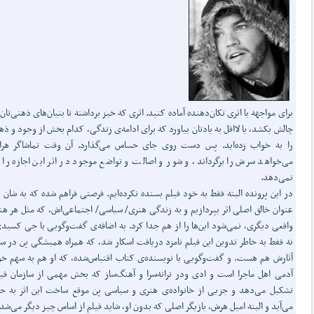
برای مواجهه با اثری تکان‌دهنده آماده کنید. اثری که خیز برداشته تا بنیان‌های ذهنی‌تان ر
چالش بکشد، یا لااقل به یادتان بیاورد که برای ادامه‌ی زندگی، کدام بخش از وجود و ذهن
را به خواب زده‌اید. پس دست روی جای حساس می‌گذارد. آن وقت تماشاگر هراس
می‌خواهد سرش را برگرداند، و شور و اصالت و تواضع موجود در اثر این اجازه را ب
نمی‌دهد.
در این پرونده البته فقط به خود فیلم بسنده نکرده‌ایم. فرصتی فراهم شده که به شان پ
عنوان خالق اصلی اثر بپردازیم و به زندگی هنری/ سیاسی/ اجتماعی‌اش، که مثل هر هن
واقعی دیگری، نمی‌شود این‌ها را از هم جدا کرد. به اضافه‌ی گفت‌وگویی با جی کسید
نه فقط به خاطر تدوین این فیلم نامزد دریافت اسکار شد، که همراه همیشگی پن در 
آثارش هم هست. و گفت‌وگویی با نویسنده‌ی کتاب اقتباس‌شده، که او هم به سهم 
آدمی اهل ماجرا است و ادی ودر ترانه‌سرا و آهنگ‌ساز که بخش مهمی از سازمان فیل
تشکیل می‌دهد و جزیی از خانواده‌ی هنری و سیاسی پن موقع ساخت این اثر به 
می‌آید و البته امیل هرش، بازیگر اصلی که بدون او، شاید فیلم از اساس چیز دیگر می‌شد