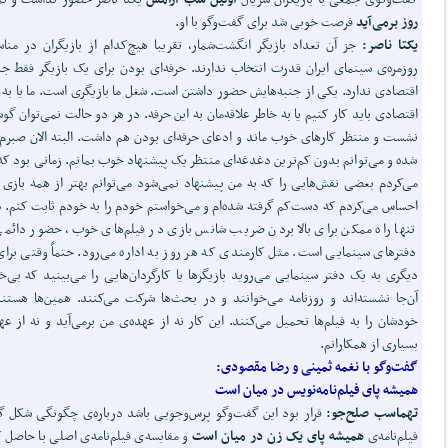
روز برمی‌آید
فرصت خوبی شد برای گفت‌وگو با او.
یکتا ناصر:
جز آن تعداد بازیگر انگشت‌شمار، تقریبا هیچ‌کدام از بازیگران در منا
روزمره‌ی سینمای ایران قدرت انتخاب ندارند. حرفه‌ای بودن برای یک بازیگر فقط جن
اقتصادی ندارد. یکی از جنبه‌هایش حضور داشتن است. شغل ما بازیگری است. ما یا به 
اقتصادی باید کار کنیم یا به خاطر علاقه‌مان به این حرفه. در هر دو حالت نمی‌توان گوش
نشست و منتظر کارهای خوب ماند و ادعای حرفه‌ای بودن هم داشت. البته الان صبرم 
شده و می‌توانم بدون کم‌ترین دغدغه‌ای منتظر یک پیشنهاد خوب بمانم. زمانی بود که
می‌کردم بعضی نقش‌هایی را که به من پیشنهاد نمی‌شود می‌توانم بهتر از همه بازی 
احساس می‌کردم که دست‌کم گرفته شده‌ام و می‌خواستم خودم را به خودم ثابت کنم. 
تنها راه ممکن برای بالا بردن ضریب شانس بازی در فیلم‌های خوب، حضور دائم
دفترهای سینمایی است. مثل کارمندی که هر روز به اداره می‌رود. حتماً وقتی برای
دیگری به یک دفتر سینمایی می‌روید بازیگرها یا کارگردان‌هایی را می‌بینید که بی‌
آن‌جا نشسته‌اند و روزنامه می‌خوانند و در بحث‌ها شرکت می‌کنند. همین‌ها هستن
خودشان را به فیلم‌ها تحمیل می‌کنند. این کار نه از عهده‌ی من برمی‌آید و نه از عه
بسیاری از همکارانم.
گفت‌وگو با
نغمه ثمینی
و رضا مقصودی:
همیشه پای فیلم‌نامه‌نویس در میان است
تهماسب صلح‌جو:
قرار بود این گفت‌وگو پرس‌وجویی باشد درباره‌ی چگونگی شکل گ
فیلم‌نامه‌ی
همیشه پای یک زن در میان است
و مقایسه‌ی فیلم‌نامه‌ی اصلی با حاصل ک