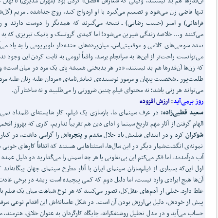
آن‌قدرها هم بد نیستند، وکیلی که شعارش «فصل» کردن بود (مهران مدیری) ناگهان 
تنها قاضی زن می‌شود و تصمیم می‌گیرد با او ازدواج کند، زوج جداشده ـ مریم (گل‌ش
فراهانی) و امیر (حبیب رضایی) ـ نتیجه می‌گیرند که همدیگر را دوست دارند و 
می‌کنند و... خلاصه زندگی شیرین می‌شود! اما کمدی گروتسک و بانمک تبریزی که به 
تعدد شوخی‌های کلامی و موقعیتی‌اش، میان‌پرده‌های خنده‌دار تلویزیونی را به یاد می‌آ
می‌توانست راحت‌تر از این‌ها به سرانجام برسد. واقعاً لزومی به ثابت کردن این وجود ن
که زن‌ها آن‌قدرها هم بد نیستند، «در هر بدبختی همیشه پای یک مرد در میان است» و
طلعت‌پور ـ شخصیت پنهان و مرموز نویسنده‌ی نمایش‌نامه‌ی «مردان علیه زنان علیه مردا
می‌تواند هر زنی باشد؛ نه محتوای فیلم چنین ضرورتی را می‌طلبید و نه ساختار آن.
روز برمی‌آید
:
ارزش افزوده
سعید قطبی‌زاده:
در عرف سینمای ما، بازسازی یک فیلم، کار شایسته‌ای قلمداد نمی‌
الهام گرفتن از آثار مهم تاریخ سینما و ادای دین هم تقریباً نداریم. کاری که بهروز افخم
شوکران
کرد و در ابتدای فیلمش یاد جلال مقدم و
پنجره‌
اش را گرامی داشت، در کنار
نمونه‌ی انگشت‌شمار دیگر در این سال‌ها، استثناهایی هستند که اتفاقاً کارهای خوبی ه
آب درآمدند، اما فکر می‌کنم این بی‌تفاوتی یا هر چه اسمش را می‌گذارید دو دلیل عمده د
اول این‌که بسیاری از فیلم‌سازان سینمای ایران با آثار مطرح سینمای جهان بیگانه‌اند ک
آن‌ها هیچ ایرادی وارد نیست. اما دلیل دوم که کمی پیچیده است ریشه در برخی عادت
غلط دارد. خیلی از آدم‌های عقل‌کل، تصور می‌کنند که هر نوع شباهت میان یک فیلم با 
پیش از خودش، دلیل بی‌ارزش بودن آن است. در شکل عامیانه‌اش این اقدام نوعی سرق
حساب می‌آید و در مدل تحلیل روشنفکرانه‌، جایگاه کارگردان به عنوان خلاق، هنرمند، 