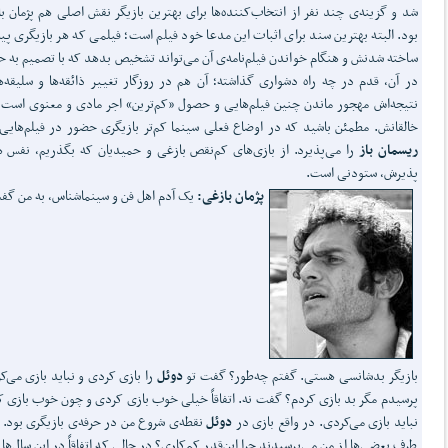
شد و گزینه‌ی چند نفر از انتخاب‌کننده‌ها برای بهترین بازیگر نقش اصلی هم پژمان ب
بود. البته بهترین سند برای اثبات این مدعا خود فیلم است؛ فیلمی که هر بازیگری پی
ساخته شدنش و هنگام خواندن فیلم‌نامه‌ی آن می‌تواند تشخیص بدهد که با تصمیم به 
در آن، قدم در چه راه دشواری گذاشته؛ آن هم در روزگار تغییر ذائقه‌ها و سلیقه‌ه
نتیجه‌اش مهجور ماندن چنین فیلم‌هایی و حصول «کم‌ترین» اجر مادی و معنوی است 
خالقانش. مطمئن باشید که در اوضاع فعلی سینما کم‌تر بازیگری حضور در فیلم‌هایی
ریسمان باز
را می‌پذیرد. از بازی‌های کم‌نقص بازغی و حمیدیان که بگذریم، نفس 
پذیرش، ستودنی است.
پژمان بازغی:
یک آدم اهل فن و سینماشناس، به من گف
بازیگر بدشانسی هستی. گفتم چه‌طور؟ گفت تو
دوئل
را بازی کردی و نباید بازی می‌ک
پرسیدم مگر بد بازی کردم؟ گفت نه. اتفاقاً خیلی خوب بازی کردی و چون خوب بازی 
نباید بازی می‌کردی. در واقع بازی در
دوئل
نقطه‌ی شروع من در حرفه‌ی بازیگری بود. ا
طرف بعضی‌ها از من می‌پرسیدند چرا این‌قدر کم‌کاری؟ در حالی که اتفاقاً در این سال‌ها پ