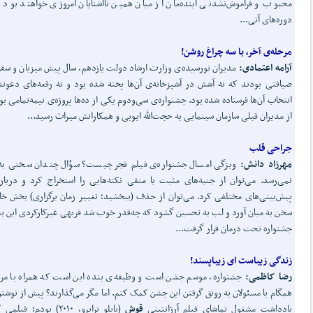
محبوب و فراموش‌نشدنی آینده‌مان از میان همین نا‌آشنایان امروزی خواهند بود 
دوره‌های آتی...
مرحله‌ی آخر، با سه چراغ روشن!
آرامه اعتمادی:
مدیران نورسیده‌ی وزارت ارشاد دولت یازدهم، سال پیش میزبان و سفره
ضیافتی بودند که نه آشش در آشپزخانه‌ی آن‌ها پخته شده بود و نه رقعه‌های دعوت
انتخاب آن‌ها فرستاده شده بود. جشنواره‌ی سی‌ودوم یکی از ده‌ها پروژه‌ی نیمه‌تمامی بو
از مدیران قبلی سازمان سینمایی به حجت‌الله ایوبی و همکارانش میراث رسید...
جراحی قلب
مهرزاد دانش:
ویژگی امسال جشنواره‌ی فیلم فجر چیست؟ سؤال چندان سختی به 
نمی‌رسد. می‌توان از جنبه‌های مثبت یا منفی نکته‌هایی را استخراج کرد و درباره
پیش‌بینی‌های مختلفی کرد. می‌توان از حذف (ببخشید؛ تغییر زمان برگزاری) بخش خ
سخن به میان آورد و لب به تحسین گشود که چه‌قدر خوب شد فربهی غیرکارکردی این بع
جشنواره تحت درمان قرار گرفت...
زندگی زیباست ای زیباپسند!
رضا کاظمی:
جشنواره، موسم جشن است و وظیفه‌ی بنده این است که همراه با مر
همگام با مسئولان به رونق گرفتن این جشن کمک کنم. اما مگر می‌گذارند؟ پیش از نوشتن
یادداشت مشغول تماشای فیلم آرژانتینی
قوش
(پابلو تراپرو، ۲۰۱۰) بودم؛ فیل