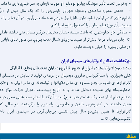
- به‌نوعی تحت تأثیر هوشنگ بهارلو بوده‌ام. او هویت تازه‌ای به هنر فیلم‌برداری ما داد.
- «نقش عشق» ساخته‌ی زنده‌یاد شهریار پارسی‌پور را که یک سال پیش از «نر
فیلم‌برداری کردم اولین فیلم‌برداری قابل‌قبول خودم به حساب می‌آورم. در آن فیلم توانست
حدودی آن نوع فیلم‌برداری را که قبول دارم اجرا کنم.
- سادگی کار کیارستمی که باعث می‎شد چندان ذهن‌مان درگیر مسائل فنی نباشد عا
که اجازه می‌داد هرچه بیش‌تر از طبیعت زیبای شمال لذت ببریم. من هنوز نمای پایانی 
درختان زیتون» را خیلی دوست دارم.
بزرگداشت فعالان لابراتوارهای سینمای ایران
بود و نبودِ لابراتوارها در ایران از دیروز تا امروز:
باران دیجیتال، وداع با آنالوگ
علی شیرازی:
با همه‌گیرشدن فناوری دیجیتال در عرصه‌ی تولید تا نمایش در سینمای ای
لابراتوارهای قدیمی بجز معدودی مثل «لابراتوار فیلمخانه‌ی ملی ایران» و «لابرا
صداوسیما» برای همیشه تعطیل شدند و به تاریخ پیوستند. مدیران شرکت مرکز خ
صنایع فیلم ایران (معروف به استودیو بدیع) نیز با آن‌که با انجام تغییرهایی سعی در به
شدن داشتند در کش‌وقوس ماندن و خاموشی، راه دوم را برگزیدند. در حالی که
لابراتوارها تا همین یکی‌دو سال پیش نقشی بی‌جای‌گزین در سینمای ایران داش
تکنیسین‌هایی که...