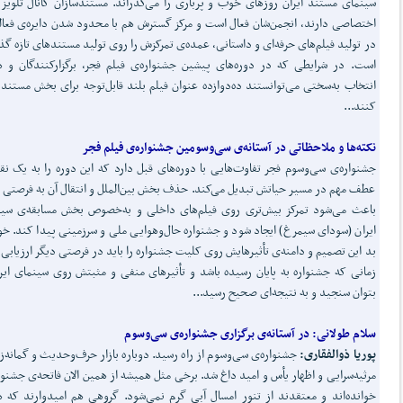
سینمای مستند ایران روزهای خوب و پرباری را می‌گذراند. مستندسازان کانال تلویز
اختصاصی دارند، انجمن‌شان فعال است و مرکز گسترش هم با محدود شدن دایره‌ی فعا
در تولید فیلم‌های حرفه‌ای و داستانی، عمده‌ی تمرکزش را روی تولید مستندهای تازه گذ
است. در شرایطی که در دوره‌های پیشین جشنواره‌ی فیلم فجر، برگزارکنندگان و 
انتخاب به‌سختی می‌توانستند ده‌دوازده عنوان فیلم بلند قابل‌توجه برای بخش مستند 
کنند...
نکته
ها و ملاحظاتی در آستانه‌ی سی
وسومین جشنواره‌ی فیلم فجر
جشنواره‌ی سی‌وسوم فجر تفاوت‌هایی با دوره‌های قبل دارد که این دوره را به یک نق
عطف مهم در مسیر حیاتش تبدیل می‌کند. حذف بخش بین‌الملل و انتقال آن به فرصتی 
باعث می‌شود تمرکز بیش‌تری روی فیلم‌های داخلی و به‌خصوص بخش مسابقه‌ی سی
ایران (سودای سیمرغ) ایجاد شود و جشنواره حال‌وهوایی ملی و سرزمینی پیدا کند. خ
بد این تصمیم و دامنه‌ی تأثیرهایش روی کلیت جشنواره را باید در فرصتی دیگر ارزیابی 
زمانی که جشنواره به پایان رسیده باشد و تأثیرهای منفی و مثبتش روی سینمای ایرا
بتوان سنجید و به نتیجه‌ای صحیح رسید...
سلام طولانی
: در آستانه‌ی برگزاری جشنواره‌ی سی
وسوم
پوریا
ذوالفقاری:
جشنواره‌ی سی‌وسوم از راه رسید. دوباره بازار حرف‌و‌حدیث و گمانه‌ز
مرثیه‌سرایی و اظهار یأس و امید داغ شد. برخی مثل همیشه از همین الان فاتحه‌ی جشنوار
خوانده‌اند و معتقدند از تنور امسال آبی گرم نمی‌شود. گروهی هم امیدوارند که 