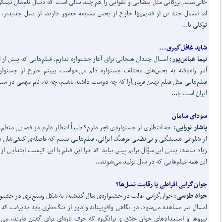
خالی‌ست. بزرگانی مثل بیضایی و تقوایی را هم چند سالی است که دنبال نام‌شان نمی­گر
اما امسال چند تن از قدیمی­ها خارج از بخش مسابقه حضور دارند. از نسل جدیدتر، ب
توکلی با...
شاید غافل
گیری...
نیما عباس
پور:
امسال چندان هیجانی برای آغاز جشنواره ندارم. فیلم‌هایی که پیش از ا
آثار راه‌یافته به بخش‌های مختلف جشنواره دلم می‌خواست ببینم خارج از جشنواره‌
فیلم‌هایی مثل فیلم بهمن فرمان‌آرا که چه دوست داشته باشیم، چه نه، نام مهمی در سی
ایران است یا...
سودای سامان
یاشار نورایی:
چه انتظاری از جشنواره‌ی فجر دارم؟ طبعاً انتظار دارم در فضایی منظم،
از شلوغی همیشگی و بی‌نظمی فرهنگ ایرانی، فیلم‌هایی ببینم که فاصله‌ی کیفی‌شان ب
زیاد نباشد؛ یعنی این سؤال برایم پیش نیاید که چرا این فیلم با این کیفیت ابتدایی از 
این همه فیلم‌هایی که در سال تولید می‌شوند...
جوان
گرایی افراطی یا رقابت نسل
ها؟
جواد طوسی:
جوان‌گرایی غالب در جشنواره‌ی سال گذشته، به شکل وسیع‌تری در جشنوا
امسال نیز مشاهده می‌شود. در نگاهی واقع‌بینانه و دور از تنگ‌نظری باید پذیرفت که 
نیروها و استعدادهای جوان خلاق و پرانگیزه که حرف تازه‌ای برای گفتن دارند، می‌ت