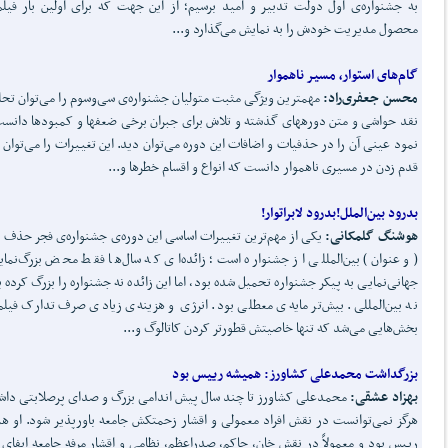
به جشنواره‌ی اول دولت تدبیر و امید برسیم؛ از این جهت که برای اولین بار فیلم
محصول مدیریت خودش را به نمایش می‌گذارد و...
گام
های استوار، مسیر ناهموار
محسن جعفری
راد:
مهم­ترین ویژگی مثبت متولیان جشنواره‌ی سی‌وسوم را می‌توان تحل
نقد حواشی و متن دوره­های گذشته و تلاش برای جبران برخی ضعف­ها و کمبودها دانس
نمود عینی آن را در حذفیات و اضافات این دوره می‌توان دید. این تغییرات را می‌توان 
قدم زدن در مسیری ناهموار دانست که انواع و اقسام خطرها و...
بدرود بین
الملل!
بدرود لابراتوار!
هوشنگ گلمکانی:
یکی از مهم‌ترین تغییرات اساسی این دوره‌ی جشنواره‌ی فجر حذف
(و عنوان) بین‌المللی از جشنواره است؛ زائده‌ای که سال‌ها فقط محض بزرگ‌نما
جهانی‌نمایی به پیکر جشنواره تحمیل شده بود، اما این زائده نه جشنواره را بزرگ کرده ب
نه بین‌المللی. بیش‌تر مایه‌ی معطلی بود. انرژی و هزینه‌ی زیادی صرف تدارک فیلم‌
بخش‌هایی می‌شد که تنها خاصیتش قطورتر کردن کاتالوگ و...
بزرگداشت محمدعلی کشاورز: همیشه رییس بود
بهزاد عشقی:
محمدعلی کشاورز تا چند سال پیش اندامی بزرگ و صدای پرصلابتی دا
هرگز نمی‌توانست در نقش افراد معمولی و اقشار زحمتکش جامعه باورپذیر شود. او هم
رییس بود و معمولاً در نقش خان، حاکم، صدراعظم، نظامی و اقشار مرفه جامعه ایفای