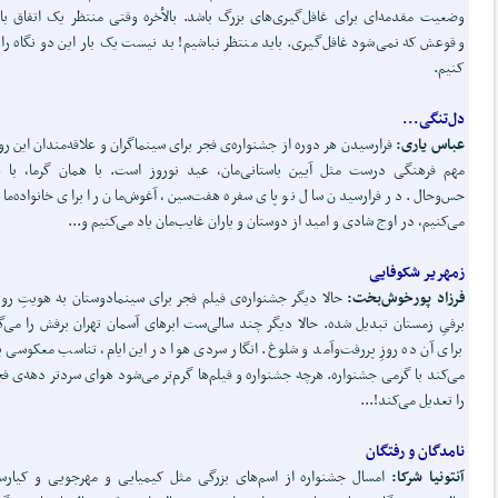
وضعیت مقدمه‌ای برای غافل‌گیری‌های بزرگ باشد. بالأخره وقتی منتظر یک اتفاق با
وقوعش که نمی‌شود غافل‌گیری. باید منتظر نباشیم! بد نیست یک بار این دو نگاه را 
کنیم.
دل‌تنگی...
عباس یاری:
فرارسیدن هر دوره از جشنواره‌ی فجر برای سینماگران و علاقه‌مندان این رو
مهم فرهنگی درست مثل آیین باستانی‌‌مان، عید نوروز است. با همان گرما، با 
حس‌وحال. در فرارسیدن سال نو پای سفره هفت‌سین، آغوش‌مان را برای خانواده‌مان
می‌کنیم، در اوج شادی و امید از دوستان و یاران غایب‌مان یاد می‌کنیم و...
زمهریر شکوفایی
فرزاد پورخوش
بخت:
حالا دیگر جشنواره‌ی فیلم فجر برای سینمادوستان به هویتِ رو
برفیِ زمستان تبدیل شده. حالا دیگر چند سالی‌ست ابرهای آسمان تهران برفش را می‌گ
برای آن ده روزِ پررفت‌وآمد و شلوغ. انگار سردی هوا در این ایام، تناسب معکوسی بر
می‌کند با گرمی جشنواره. هرچه جشنواره و فیلم‌ها گرم‌تر می‌شود هوای سردتر دهه‌ی فج
را تعدیل می‌کند!...
نامدگان و رفتگان
آنتونیا شرکا:
امسال جشنواره از اسم‌های بزرگی مثل کیمیایی و مهرجویی و کیار