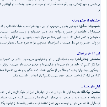
بی‌شرمی و دروغ‌فکنی، روایتگر فساد گسترده در سیستم بیمه و بهداشت در آرژانتین 
و...
جشنواره از چشم رسانه
حمیدرضا مدقق:
هم‌چنین به روال مرسوم، در این دوره هم تصمیم هیأت انتخاب با اع
فیلم‌سازان جامانده از جشنواره مواجه شد. دبیر جشنواره و رییس سازمان سینمای
معترضان واکنش نشان دادند و... این رشته سر دراز دارد. پیش­بینی این‌که آرای هیأت دا
در پایان جشنواره هم مثل همیشه با اعتراض­های مشابهی مواجه شود چندان دشوار نیست.
این ۳۳ خوش
آهنگ
مصطفی جلالی‏‌فخر:
چه چشم‌‏اندازی را در جشنواره‌ی سی‏‌و‏سوم انتظار می‏‌کشیم؟ 
چرا فکر کنیم که باید در نام فیلم‏‌ها و فیلم‏‌سازها و حرف‌و‌حدیث‏‌های همیشه برقرار، د
پیشگویی جشنواره باشیم؟ و مثلاً چرا از شگون اعداد کمک نگیریم و همین که دوتا «سه
کنار هم قرار گرفته‏‌اند، احساس خوش‌یمنی نکنیم؟ راز اعداد را ناشنیده مگیر...
اولی
های دلپذیر
محسن بیگ
آقا:
همیشه اولی‌ها دلپذیرند. مثل فیلم‌های اول از کارگردان‌های اول که م
هندوانه دربسته باید با هیجان به تماشای کارهای‌شان بنشینی. البته همیشه تعداد 
فیلم‌اولی‌ها نشانه‌ی خوبی نیست. چون نشان‌دهنده فیلم چندمی‌هاست! از فیلم‌ها بگذر