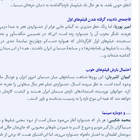
اتفاق خوبی باشد. به هر حال یک فیلم‌ساز تازه‌پاگذاشته به دنیای حرفه‌ای سینما...
فاجعه‌ی نادیده گرفته شدن فیلم
های اول
امیر پوریا:
اما زنگ خطر جدی‌تر، به گمانم جایی فراتر از جشنواره‌ی فجر به صدا درمی‌
هرچند تلنگر مخرب آن را جشنواره زده است: این‌که در تصمیمی شگفت‌آور و به
نسنجیده، فیلم‌های اول کارگردانان که همواره دست‌کم چهارپنج نمایندۀ جدی در
رقابت با فیلم‌های باسابقه‌ترها در مسابقۀ سینمای ایران داشتند، همه از این میدان 
گذاشته شده‌اند و...
احتمال بارش فیلم
های خوب
کیوان کثیریان:
این روزها شباهت بی­سابقه­ای میان سینمای امروز ایران و فوتبال مل
وجود آمده است. به نظر می­رسد امسال، جشنواره‌ی فیلم فجر سال متفاوتی را تجربه خ
کرد. جوان­های نورسیده، استعدادهای تازه‌ی سینمای ایران هستند و کیفیت کارشان 
خواهد شد که همه این موج تازه را به رسمیت بشناسند و باور کنند...
... و دوباره سینما
محمد شکیبی:
هر بار که جشنواره آغاز می‌شود ممکن است از نبود بعضی فیلم‌ها و 
سینماگران دل‌گیر شویم و شروع کنیم به شمردن نام‌های محبوبی که جای‌شان خالی ا
نبودشان لطمه‌ای به اعتبار دلخواه جشنواره می‌زند. اما این اشتیاق هست که برخی از نام