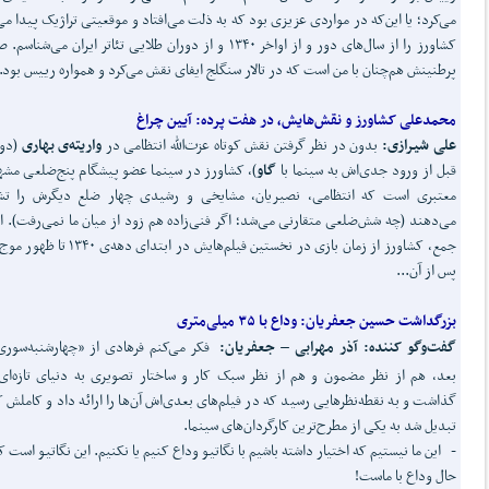
می‌کرد؛ یا این‌که در مواردی عزیزی بود که به ذلت می‌افتاد و موقعیتی تراژیک پیدا می‌
کشاورز را از سال‌های دور و از اواخر ۱۳۴۰ و از دوران طلایی تئاتر ایران می‌شنا
پرطنینش هم‌چنان با من است که در تالار سنگلج ایفای نقش می‌کرد و همواره رییس بود..
محمدعلی کشاورز و نقش
هایش، در هفت پرده: آیین چراغ
علی شیرازی:
بدون در نظر گرفتن نقش کوتاه عزت‌الله انتظامی در
واریته‌ی بهاری
(دو 
قبل از ورود جدی‌اش به سینما با
گاو
)، کشاورز در سینما عضو پیشگام پنج‌ضلعی مشه
معتبری است که انتظامی، نصیریان، مشایخی و رشیدی چهار ضلع دیگرش را تش
می‌دهند (چه شش‌ضلعی متقارنی می‌شد؛ اگر فنی‌زاده هم زود از میان ما نمی‌رفت). از
جمع، کشاورز از زمان بازی در نخستین فیلم‌هایش در ابتدای دهه‌ی
پس از آن...
بزرگداشت حسین جعفریان:
وداع با ۳۵ میلی
متری
گفت‌و‌گو کننده:
آذر مهرابی
–
جعفریان:
 فکر می‌کنم فرهادی از «چهارشنبه‌سوری
بعد، هم از نظر مضمون و هم از نظر سبک کار و ساختار تصویری به دنیای تازه‌ای
گذاشت و به نقطه‌نظرهایی رسید که در فیلم‌های بعدی‌اش آن‌ها را ارائه داد و کاملش ک
تبدیل شد به یکی از مطرح‌ترین کارگردان‌های سینما.
- این ما نیستیم که اختیار داشته باشیم با نگاتیو وداع کنیم یا نکنیم. این نگاتیو است ک
حال وداع با ماست!